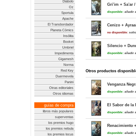
Diábolo
Gri'im + Sa'ar 
Oz
disponible:
añadir a
Sportula
Apache
El Transbordador
Cenizo + Ayraa
Planeta Cómics
no disponible:
solic
Insólita
Booket
Silencio + Dun
Umbriel
Impedimenta
disponible:
añadir a
Gigamesh
Norma
Red Key
Otros productos disponibl
Duermevela
Panini
Venganza Negra
Otras editoriales
disponible:
añadir a
Otros idiomas
El Sabor de la 
guías de compra
libros más populares
disponible:
añadir a
superventas
los premios hugo
Renacimiento + 
los premios nebula
disponible:
añadir a
los premios locus