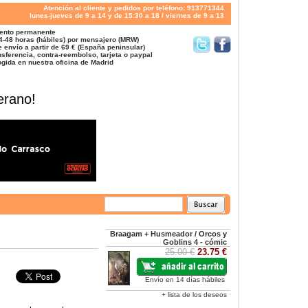
Atención al cliente y pedidos por teléfono: 913771344
lunes-jueves de 9 a 14 y de 15:30 a 18 / viernes de 9 a 13
ento permanente
4-48 horas (hábiles) por mensajero (MRW)
 envío a partir de 69 € (España peninsular)
sferencia, contra-reembolso, tarjeta o paypal
gida en nuestra oficina de Madrid
erano!
Braagam + Husmeador / Orcos y
Goblins 4 - cómic
25.00 €
23.75 €
Envío en 14 días hábiles
+ lista de los deseos