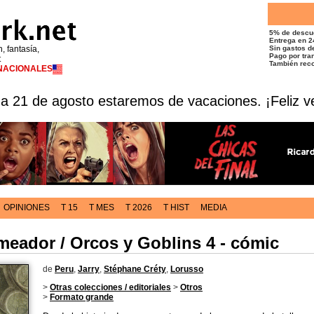
5% de descu
Entrega en 2
n, fantasía,
Sin gastos de
Pago por tran
t
También reco
RNACIONALES
 a 21 de agosto estaremos de vacaciones. ¡Feliz v
OPINIONES
T 15
T MES
T 2026
T HIST
MEDIA
eador / Orcos y Goblins 4 - cómic
de
Peru
,
Jarry
,
Stéphane Créty
,
Lorusso
>
Otras colecciones / editoriales
>
Otros
>
Formato grande