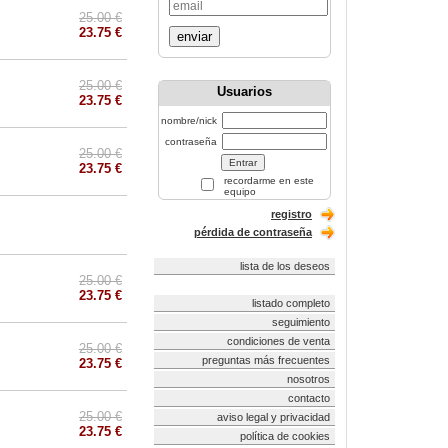
25.00 €
23.75 €
enviar
25.00 €
Usuarios
23.75 €
nombre/nick
contraseña
25.00 €
23.75 €
recordarme en este
equipo
registro
pérdida de contraseña
lista de los deseos
25.00 €
23.75 €
listado completo
seguimiento
condiciones de venta
25.00 €
preguntas más frecuentes
23.75 €
nosotros
contacto
25.00 €
aviso legal y privacidad
23.75 €
política de cookies