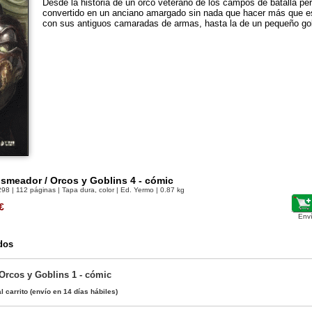
Desde la historia de un orco veterano de los campos de batalla pe
convertido en un anciano amargado sin nada que hacer más que es
con sus antiguos camaradas de armas, hasta la de un pequeño go
smeador / Orcos y Goblins 4 - cómic
298
| 112 páginas | Tapa dura, color | Ed. Yermo | 0.87 kg
€
Env
dos
 Orcos y Goblins 1 - cómic
l carrito
(envío en 14 días hábiles)