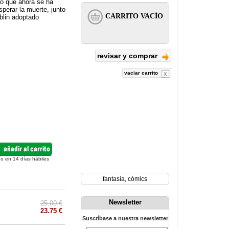
ro que ahora se ha
perar la muerte, junto
blin adoptado
revisar y comprar
vaciar carrito
ío en 14 días hábiles
fantasía
,
cómics
Newsletter
25.00 €
23.75 €
Suscríbase a nuestra newsletter