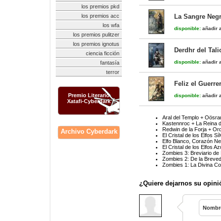
los premios pkd
los premios acc
La Sangre Negra
los wfa
disponible:
añadir a
los premios pulitzer
los premios ignotus
Derdhr del Tali
ciencia ficción
disponible:
añadir a
fantasía
terror
Feliz el Guerre
Premio Literario
disponible:
añadir a
Xatafi-Cyberdark
Aral del Templo + Oösra
Kastennroc + La Reina de
Redwin de la Forja + Ord
Archivo Cyberdark
El Cristal de los Elfos S
Elfo Blanco, Corazón Neg
El Cristal de los Elfos A
Zombies 3: Breviario d
Zombies 2: De la Breved
Zombies 1: La Divina C
¿Quiere dejarnos su opini
Nombr