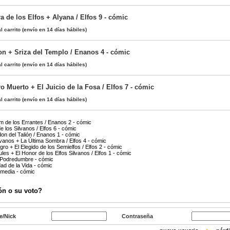
 de los Elfos + Alyana / Elfos 9 - cómic
l carrito
(envío en 14 días hábiles)
on + Sriza del Templo / Enanos 4 - cómic
l carrito
(envío en 14 días hábiles)
ro Muerto + El Juicio de la Fosa / Elfos 7 - cómic
l carrito
(envío en 14 días hábiles)
m de los Errantes / Enanos 2 - cómic
 los Silvanos / Elfos 6 - cómic
on del Talión / Enanos 1 - cómic
ílvanos + La Última Sombra / Elfos 4 - cómic
ro + El Elegido de los Semielfos / Elfos 2 - cómic
zules + El Honor de los Elfos Silvanos / Elfos 1 - cómic
e Podredumbre - cómic
ad de la Vida - cómic
omedia - cómic
ón o su voto?
e/Nick
Contraseña