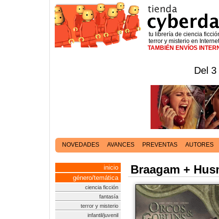
tu librería de ciencia ficció
terror y misterio en Interne
TAMBIÉN ENVÍOS INTE
Del 3
NOVEDADES
AVANCES
PREVENTAS
AUTORES
Braagam + Husm
inicio
género/temática
ciencia ficción
fantasía
terror y misterio
infantil/juvenil