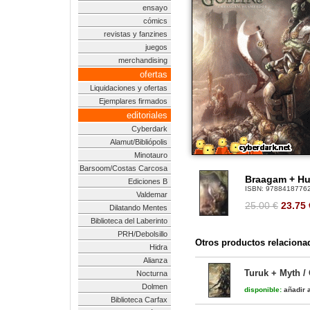
ensayo
cómics
revistas y fanzines
juegos
merchandising
ofertas
Liquidaciones y ofertas
Ejemplares firmados
editoriales
Cyberdark
Alamut/Bibliópolis
Minotauro
Barsoom/Costas Carcosa
Braagam + Hu
Ediciones B
ISBN:
9788418776
Valdemar
25.00 €
23.75
Dilatando Mentes
Biblioteca del Laberinto
PRH/Debolsillo
Otros productos relaciona
Hidra
Alianza
Turuk + Myth /
Nocturna
Dolmen
disponible:
añadir a
Biblioteca Carfax