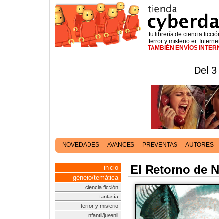
tu librería de ciencia ficció
terror y misterio en Interne
TAMBIÉN ENVÍOS INTE
Del 3
NOVEDADES
AVANCES
PREVENTAS
AUTORES
El Retorno de 
inicio
género/temática
ciencia ficción
fantasía
terror y misterio
infantil/juvenil