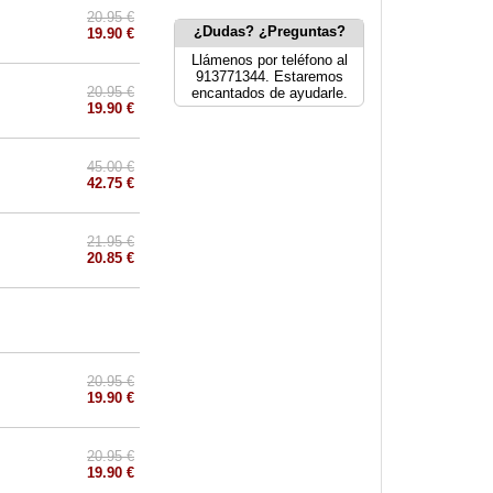
20.95 €
¿Dudas? ¿Preguntas?
19.90 €
Llámenos por teléfono al
913771344. Estaremos
20.95 €
encantados de ayudarle.
19.90 €
45.00 €
42.75 €
21.95 €
20.85 €
20.95 €
19.90 €
20.95 €
19.90 €