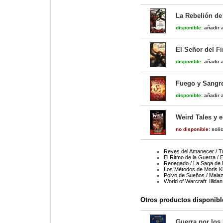
La Rebelión de
disponible:
añadir a
El Señor del F
disponible:
añadir a
Fuego y Sangre
disponible:
añadir a
Weird Tales y e
no disponible:
solic
Reyes del Amanecer / Tr
El Ritmo de la Guerra / 
Renegado / La Saga de 
Los Métodos de Moris K
Polvo de Sueños / Malaz
World of Warcraft: Illidan
Otros productos disponibl
Guerra por los