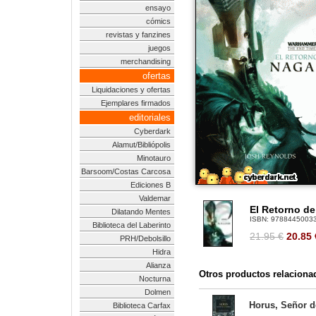
ensayo
cómics
revistas y fanzines
juegos
merchandising
ofertas
Liquidaciones y ofertas
Ejemplares firmados
editoriales
Cyberdark
Alamut/Bibliópolis
Minotauro
Barsoom/Costas Carcosa
Ediciones B
Valdemar
El Retorno d
Dilatando Mentes
ISBN:
9788445003
Biblioteca del Laberinto
21.95 €
20.85
PRH/Debolsillo
Hidra
Alianza
Otros productos relaciona
Nocturna
Dolmen
Horus, Señor de
Biblioteca Carfax