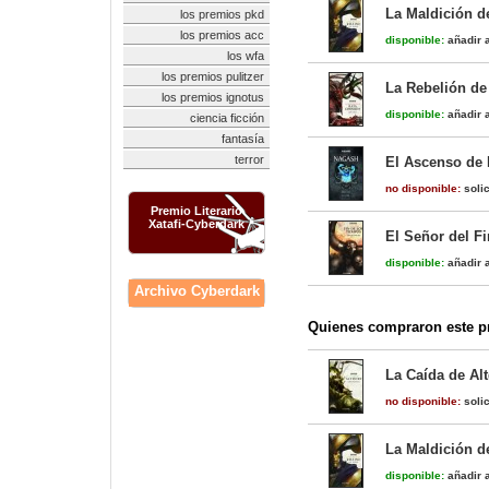
La Maldición d
los premios pkd
los premios acc
disponible:
añadir a
los wfa
los premios pulitzer
La Rebelión de
los premios ignotus
disponible:
añadir a
ciencia ficción
fantasía
terror
El Ascenso de
no disponible:
solic
Premio Literario
Xatafi-Cyberdark
El Señor del F
disponible:
añadir a
Archivo Cyberdark
Quienes compraron este pr
La Caída de Al
no disponible:
solic
La Maldición d
disponible:
añadir a