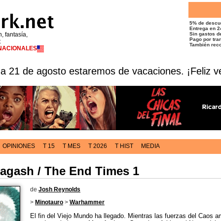
5% de descu
Entrega en 2
n, fantasía,
Sin gastos de
Pago por tran
t
También reco
RNACIONALES
 a 21 de agosto estaremos de vacaciones. ¡Feliz v
OPINIONES
T 15
T MES
T 2026
T HIST
MEDIA
Nagash / The End Times 1
de
Josh Reynolds
>
Minotauro
>
Warhammer
El fin del Viejo Mundo ha llegado. Mientras las fuerzas del Caos 