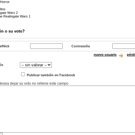
 Horror
itos
gate Wars 2
he Realmgate Wars 1
ón o su voto?
e/Nick
Contraseña
nuevo usuario
pérd
ón
Publicar también en Facebook
 desea dejar su voto no rellene este campo