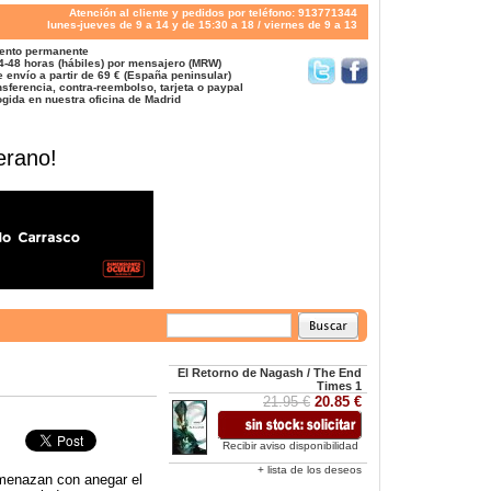
Atención al cliente y pedidos por teléfono: 913771344
lunes-jueves de 9 a 14 y de 15:30 a 18 / viernes de 9 a 13
ento permanente
4-48 horas (hábiles) por mensajero (MRW)
 envío a partir de 69 € (España peninsular)
sferencia, contra-reembolso, tarjeta o paypal
gida en nuestra oficina de Madrid
erano!
El Retorno de Nagash / The End
Times 1
21.95 €
20.85 €
Recibir aviso disponibilidad
+ lista de los deseos
amenazan con anegar el