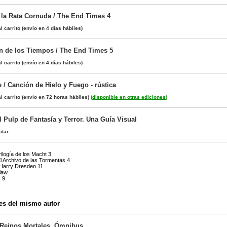
 la Rata Cornuda / The End Times 4
l carrito
(envío en 4 días hábiles)
in de los Tiempos / The End Times 5
l carrito
(envío en 4 días hábiles)
 / Canción de Hielo y Fuego - rústica
l carrito
(envío en 72 horas hábiles)
(
disponible en otras ediciones
)
l Pulp de Fantasía y Terror. Una Guía Visual
itar
ilogía de los Macht 3
El Archivo de las Tormentas 4
Harry Dresden 11
law
 9
es del mismo autor
 Reinos Mortales. Ómnibus