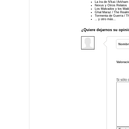
La Ira de N'kai / Arkham
Nexus y Otros Relatos
Los Malvados y los Mald
Ghal Maraz / The Realm
Tormenta de Guerra / T
... y otro más...
¿Quiere dejarnos su opini
Nombr
Valoraci
Si sólo