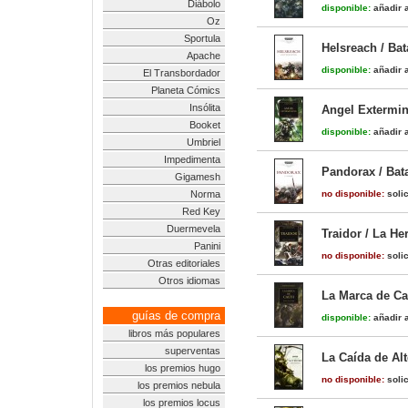
Diábolo
disponible:
añadir a
Oz
Sportula
Helsreach / Bat
Apache
disponible:
añadir a
El Transbordador
Planeta Cómics
Insólita
Angel Extermin
Booket
disponible:
añadir a
Umbriel
Impedimenta
Pandorax / Bata
Gigamesh
Norma
no disponible:
solic
Red Key
Duermevela
Traidor / La He
Panini
no disponible:
solic
Otras editoriales
Otros idiomas
La Marca de Cal
guías de compra
disponible:
añadir a
libros más populares
superventas
La Caída de Al
los premios hugo
no disponible:
solic
los premios nebula
los premios locus