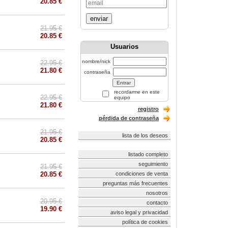
20.85 €
enviar
21.95 €
20.85 €
Usuarios
nombre/nick
22.95 €
21.80 €
contraseña
recordarme en este
22.95 €
equipo
21.80 €
registro
pérdida de contraseña
21.95 €
lista de los deseos
20.85 €
listado completo
seguimiento
21.95 €
20.85 €
condiciones de venta
preguntas más frecuentes
nosotros
20.95 €
contacto
19.90 €
aviso legal y privacidad
política de cookies