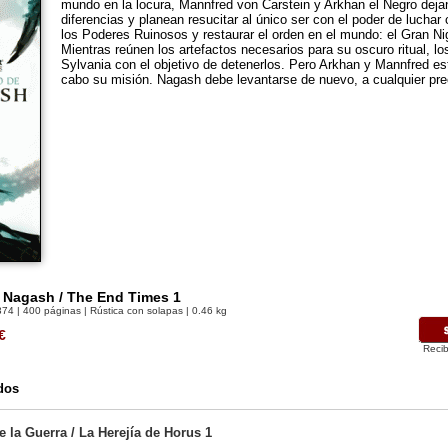
mundo en la locura, Mannfred von Carstein y Arkhan el Negro deja
diferencias y planean resucitar al único ser con el poder de luchar 
los Poderes Ruinosos y restaurar el orden en el mundo: el Gran N
Mientras reúnen los artefactos necesarios para su oscuro ritual, lo
Sylvania con el objetivo de detenerlos. Pero Arkhan y Mannfred est
cabo su misión. Nagash debe levantarse de nuevo, a cualquier pre
e Nagash / The End Times 1
374
| 400 páginas | Rústica con solapas | 0.46 kg
€
Recib
dos
 la Guerra / La Herejía de Horus 1