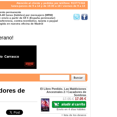
Atención al cliente y pedidos por teléfono: 913771344
lunes-jueves de 9 a 14 y de 15:30 a 18 / viernes de 9 a 13
ento permanente
4-48 horas (hábiles) por mensajero (MRW)
 envío a partir de 69 € (España peninsular)
sferencia, contra-reembolso, tarjeta o paypal
gida en nuestra oficina de Madrid
erano!
adores de
El Libro Perdido. Las Maldiciones
Ancestrales 2 / Cazadores de
Sombras
17.95 €
17.05 €
Envío en 4 días hábiles
+ lista de los deseos