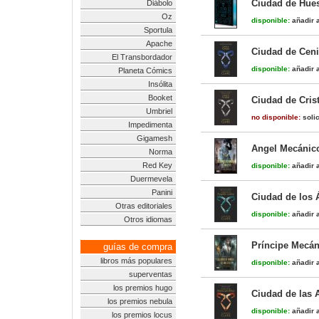
Ciudad de Hues
Diábolo
Oz
disponible:
añadir a
Sportula
Apache
Ciudad de Ceni
El Transbordador
disponible:
añadir a
Planeta Cómics
Insólita
Booket
Ciudad de Cris
Umbriel
no disponible:
solic
Impedimenta
Gigamesh
Angel Mecánico
Norma
Red Key
disponible:
añadir a
Duermevela
Panini
Ciudad de los 
Otras editoriales
disponible:
añadir a
Otros idiomas
Príncipe Mecán
guías de compra
libros más populares
disponible:
añadir a
superventas
los premios hugo
Ciudad de las 
los premios nebula
disponible:
añadir a
los premios locus