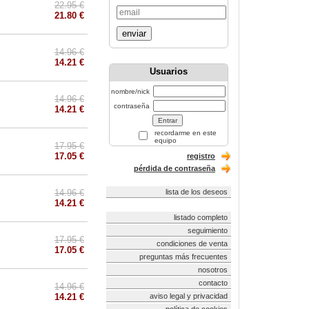
22.95 €
21.80 €
enviar
14.96 €
14.21 €
Usuarios
nombre/nick
14.96 €
contraseña
14.21 €
recordarme en este
equipo
17.95 €
17.05 €
registro
pérdida de contraseña
14.96 €
lista de los deseos
14.21 €
listado completo
seguimiento
17.95 €
condiciones de venta
17.05 €
preguntas más frecuentes
nosotros
contacto
14.96 €
14.21 €
aviso legal y privacidad