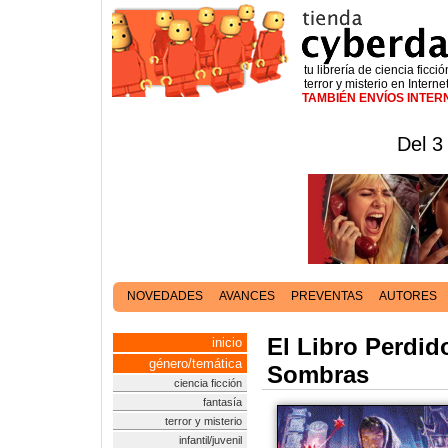
tu librería de ciencia ficció
terror y misterio en Interne
TAMBIÉN ENVÍOS INTE
Del 3
NOVEDADES
AVANCES
PREVENTAS
AUTORES
El Libro Perdid
inicio
género/temática
Sombras
ciencia ficción
fantasía
terror y misterio
infantil/juvenil