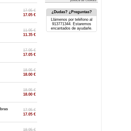
política de cookies
17.95 €
¿Dudas? ¿Preguntas?
17.05 €
Llámenos por teléfono al
913771344. Estaremos
encantados de ayudarle.
11.95 €
11.35 €
17.95 €
17.05 €
18.95 €
18.00 €
18.95 €
18.00 €
mbras
17.95 €
17.05 €
18.95 €