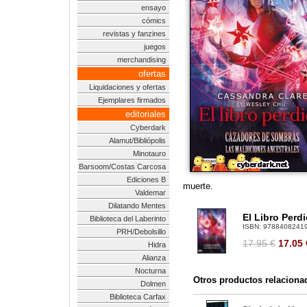
ensayo
cómics
revistas y fanzines
juegos
merchandising
ofertas
Liquidaciones y ofertas
Ejemplares firmados
editoriales
Cyberdark
Alamut/Bibliópolis
Minotauro
Barsoom/Costas Carcosa
Ediciones B
muerte.
Valdemar
Dilatando Mentes
El Libro Perd
Biblioteca del Laberinto
ISBN:
9788408241
PRH/Debolsillo
17.95 €
17.05
Hidra
Alianza
Nocturna
Otros productos relaciona
Dolmen
Biblioteca Carfax