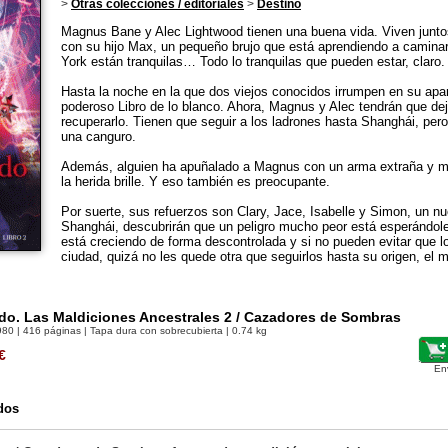
>
Otras colecciones / editoriales
>
Destino
Magnus Bane y Alec Lightwood tienen una buena vida. Viven juntos
con su hijo Max, un pequeño brujo que está aprendiendo a caminar
York están tranquilas… Todo lo tranquilas que pueden estar, claro.
Hasta la noche en la que dos viejos conocidos irrumpen en su apar
poderoso Libro de lo blanco. Ahora, Magnus y Alec tendrán que deja
recuperarlo. Tienen que seguir a los ladrones hasta Shanghái, per
una canguro.
Además, alguien ha apuñalado a Magnus con un arma extraña y m
la herida brille. Y eso también es preocupante.
Por suerte, sus refuerzos son Clary, Jace, Isabelle y Simon, un n
Shanghái, descubrirán que un peligro mucho peor está esperándo
está creciendo de forma descontrolada y si no pueden evitar que l
ciudad, quizá no les quede otra que seguirlos hasta su origen, el 
ido. Las Maldiciones Ancestrales 2 / Cazadores de Sombras
980
| 416 páginas | Tapa dura con sobrecubierta | 0.74 kg
€
En
dos