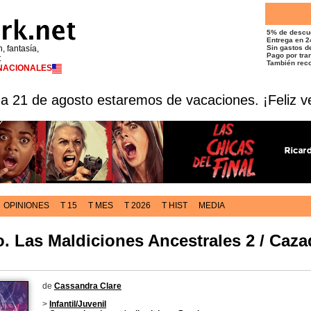
5% de descu
Entrega en 2
n, fantasía,
Sin gastos de
Pago por tran
t
También reco
RNACIONALES
 a 21 de agosto estaremos de vacaciones. ¡Feliz v
OPINIONES
T 15
T MES
T 2026
T HIST
MEDIA
o. Las Maldiciones Ancestrales 2 / Caz
de
Cassandra Clare
>
Infantil/Juvenil