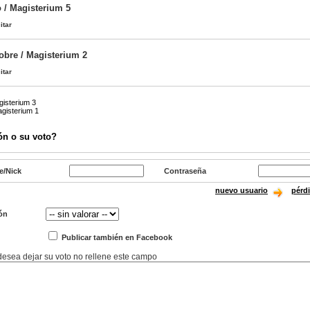
o / Magisterium 5
itar
obre / Magisterium 2
itar
gisterium 3
agisterium 1
ón o su voto?
e/Nick
Contraseña
nuevo usuario
pérd
ón
Publicar también en Facebook
 desea dejar su voto no rellene este campo