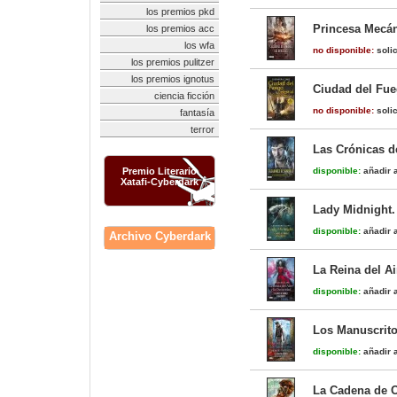
los premios pkd
Princesa Mecán
los premios acc
los wfa
no disponible:
solic
los premios pulitzer
los premios ignotus
Ciudad del Fue
ciencia ficción
no disponible:
solic
fantasía
terror
Las Crónicas 
Premio Literario
disponible:
añadir a
Xatafi-Cyberdark
Lady Midnight.
disponible:
añadir a
Archivo Cyberdark
La Reina del A
disponible:
añadir a
Los Manuscrito
disponible:
añadir a
La Cadena de O