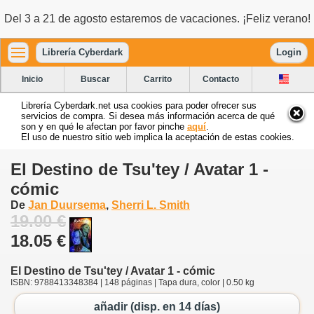
Del 3 a 21 de agosto estaremos de vacaciones. ¡Feliz verano!
Librería Cyberdark
Login
Inicio
Buscar
Carrito
Contacto
Librería Cyberdark.net usa cookies para poder ofrecer sus
servicios de compra. Si desea más información acerca de qué
son y en qué le afectan por favor pinche
aquí
.
El uso de nuestro sitio web implica la aceptación de estas cookies.
El Destino de Tsu'tey / Avatar 1 -
cómic
De
Jan Duursema
,
Sherri L. Smith
19.00 €
18.05 €
El Destino de Tsu'tey / Avatar 1 - cómic
ISBN: 9788413348384 | 148 páginas | Tapa dura, color | 0.50 kg
añadir (disp. en 14 días)