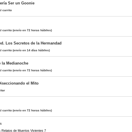
ería Ser un Goonie
l carrito
l carrito
(envío en 72 horas hábiles)
ed. Los Secretos de la Hermandad
l carrito
(envío en 14 días hábiles)
de la Medianoche
l carrito
(envío en 72 horas hábiles)
Diseccionando el Mito
itar
l carrito
(envío en 72 horas hábiles)
os
s Relatos de Muertos Vivientes 7