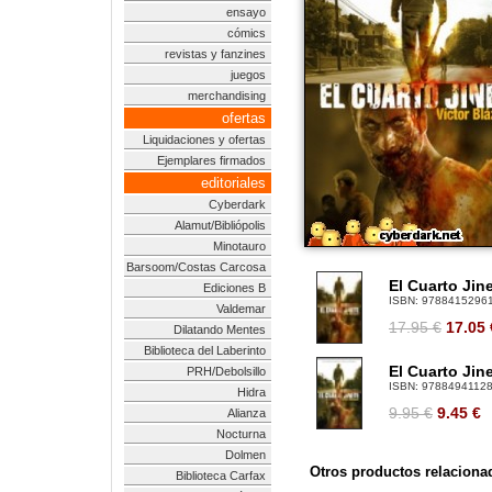
ensayo
cómics
revistas y fanzines
juegos
merchandising
ofertas
Liquidaciones y ofertas
Ejemplares firmados
editoriales
Cyberdark
Alamut/Bibliópolis
Minotauro
Barsoom/Costas Carcosa
El Cuarto Jine
Ediciones B
ISBN:
9788415296
Valdemar
17.95 €
17.05
Dilatando Mentes
Biblioteca del Laberinto
El Cuarto Jin
PRH/Debolsillo
ISBN:
9788494112
Hidra
9.95 €
9.45
€
Alianza
Nocturna
Dolmen
Otros productos relaciona
Biblioteca Carfax