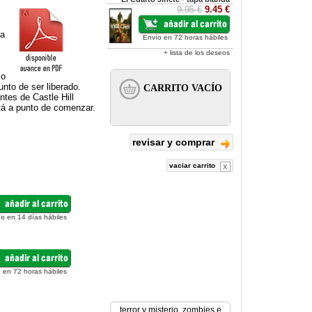
9.95 €
9.45 €
la
Envío en 72 horas hábiles
+ lista de los deseos
io
unto de ser liberado.
ntes de Castle Hill
stá a punto de comenzar.
revisar y comprar
vaciar carrito
ío en 14 días hábiles
 en 72 horas hábiles
terror y misterio
,
zombies e