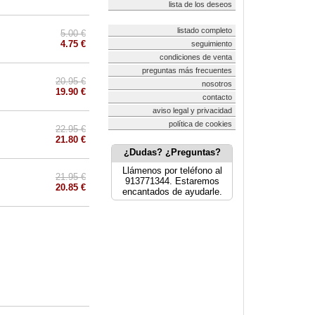
lista de los deseos
listado completo
5.00 €
4.75 €
seguimiento
condiciones de venta
preguntas más frecuentes
20.95 €
nosotros
19.90 €
contacto
aviso legal y privacidad
política de cookies
22.95 €
21.80 €
¿Dudas? ¿Preguntas?
Llámenos por teléfono al
21.95 €
913771344. Estaremos
20.85 €
encantados de ayudarle.