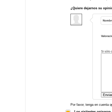
¿Quiere dejarnos su opini
Nombr
Valoraci
Si sólo
Por favor, tenga en cuenta q
Los visitantes opinaron.