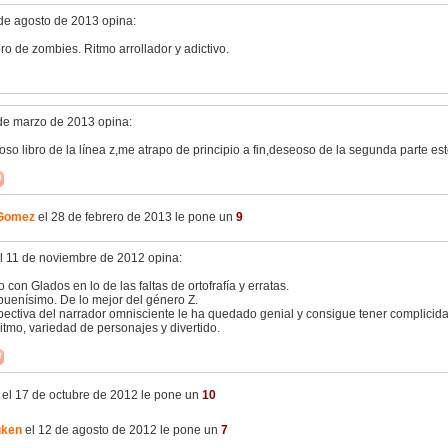
de agosto de 2013 opina:
ro de zombies. Ritmo arrollador y adictivo.
de marzo de 2013 opina:
oso libro de la línea z,me atrapo de principio a fin,deseoso de la segunda parte est
Gomez
el 28 de febrero de 2013 le pone un
9
l 11 de noviembre de 2012 opina:
 con Glados en lo de las faltas de ortofrafía y erratas.
 buenísimo. De lo mejor del género Z.
ectiva del narrador omnisciente le ha quedado genial y consigue tener complicidad
tmo, variedad de personajes y divertido.
el 17 de octubre de 2012 le pone un
10
uken
el 12 de agosto de 2012 le pone un
7