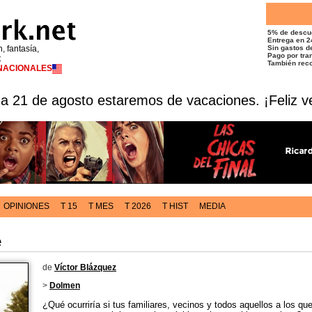
5% de descu
Entrega en 2
n, fantasía,
Sin gastos de
Pago por tran
t
También reco
RNACIONALES
 a 21 de agosto estaremos de vacaciones. ¡Feliz v
OPINIONES
T 15
T MES
T 2026
T HIST
MEDIA
e
de
Víctor Blázquez
>
Dolmen
¿Qué ocurriría si tus familiares, vecinos y todos aquellos a los qu