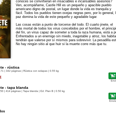
conoces se convirtieran en insaciables e incansables asesinos?
Ven, acompáñame, Castle Hill es un pequeño y apacible pueblo
americano digno de postal, un lugar donde la vida es tranquila y
fácil. Todos los pueblos tienen ovejas negras pero, por lo general, 
paz domina la vida de este pequeño y agradable lugar.
Las cosas están a punto de torcerse del todo. El cuarto jinete, el
más mortal de todos los virus concebidos por el hombre, el princip
del fin, un virus capaz de someter a toda la raza humana, está a p
Enfrentados a un enemigo sin miedo, inagotable y atroz, los habita
tendrán que valerse por sí mismos para sobrevivir. La pesadilla e
No hay ningún sitio al que huir si la muerte corre más que tu.
te - rústica
171
| 342 páginas | Rústica con solapas | 0.55 kg
€
Env
ete - tapa blanda
850
| 414 páginas | Tapa blanda | Ed. Plan B | 0.50 kg
Envío
dos