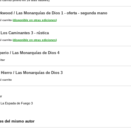
l carrito
(envío en 14 días hábiles)
wkwood / Las Monarquías de Dios 1 - oferta - segunda mano
l carrito
(
disponible en otras ediciones
)
 Los Caminantes 3 - rústica
l carrito
(
disponible en otras ediciones
)
erio / Las Monarquías de Dios 4
itar
 Hierro / Las Monarquías de Dios 3
l carrito
or
/ La Espada de Fuego 3
es del mismo autor