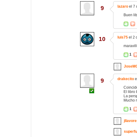
lazaro
el 7 
9
Buen lib
luis75
el 2 
10
maravill
1
JoseM
drakecito
e
9
Coincido
El libro
La persp
Mucho ri
1
jllavore
superf