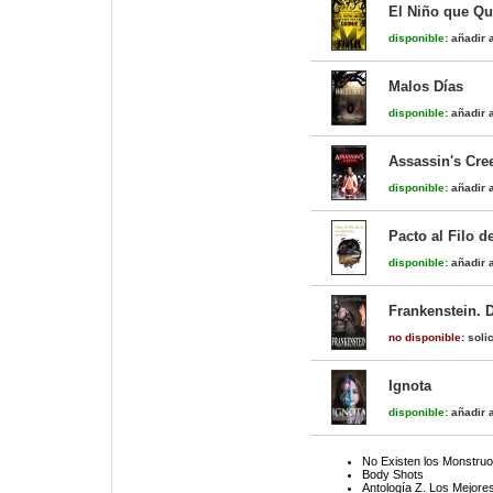
El Niño que Qu
disponible:
añadir a
Malos Días
disponible:
añadir a
Assassin's Cre
disponible:
añadir a
Pacto al Filo 
disponible:
añadir a
Frankenstein. 
no disponible:
solic
Ignota
disponible:
añadir a
No Existen los Monstru
Body Shots
Antología Z. Los Mejore