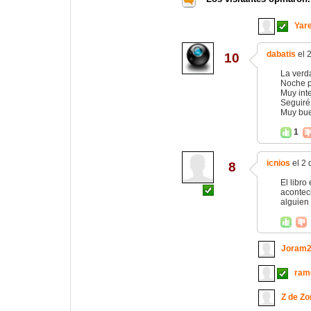
Yar
dabatis
el 2
10
La verd
Noche pe
Muy inte
Seguiré 
Muy bu
1
icnios
el 2 
8
El libro
acontec
alguien 
Joram
ram
Z de Z