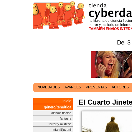
tu librería de ciencia ficció
terror y misterio en Interne
TAMBIÉN ENVÍOS INTE
Del 3
NOVEDADES
AVANCES
PREVENTAS
AUTORES
El Cuarto Jinet
inicio
género/temática
ciencia ficción
fantasía
terror y misterio
infantil/juvenil