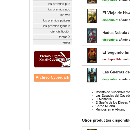
disponible:
añadir a
los premios pkd
los premios acc
El Viaje de Ha
los wfa
disponible:
añadir a
los premios pulitzer
los premios ignotus
ciencia ficción
Hades Nebula /
fantasía
disponible:
añadir a
terror
El Segundo Imp
Premio Literario
Xatafi-Cyberdark
no disponible:
solic
Las Guerras de
Archivo Cyberdark
disponible:
añadir a
Instinto de Superviviente
Las Espadas del Cazad
El Manantial
El Sueño de los Dioses 
Carne Muerta
Mundos en el Abismo
Otros productos disponibl