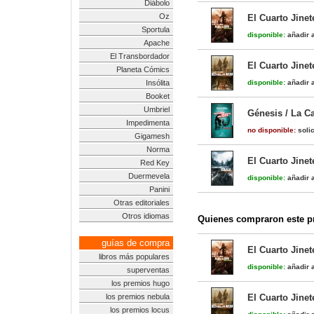
Diábolo
Oz
El Cuarto Jine
Sportula
disponible:
añadir a
Apache
El Transbordador
El Cuarto Jinet
Planeta Cómics
Insólita
disponible:
añadir a
Booket
Umbriel
Génesis / La C
Impedimenta
no disponible:
solic
Gigamesh
Norma
El Cuarto Jinet
Red Key
Duermevela
disponible:
añadir a
Panini
Otras editoriales
Otros idiomas
Quienes compraron este pr
guías de compra
El Cuarto Jine
libros más populares
disponible:
añadir a
superventas
los premios hugo
los premios nebula
El Cuarto Jinet
los premios locus