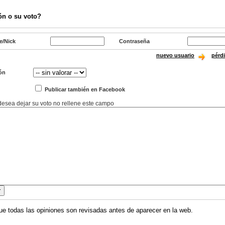
ón o su voto?
e/Nick
Contraseña
nuevo usuario
pérd
ón
Publicar también en Facebook
 desea dejar su voto no rellene este campo
ue todas las opiniones son revisadas antes de aparecer en la web.
..