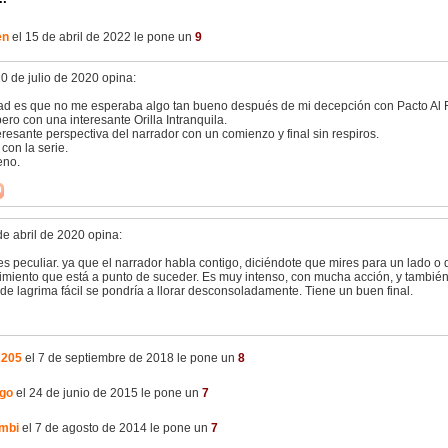
en
el 15 de abril de 2022 le pone un
9
0 de julio de 2020 opina:
ad es que no me esperaba algo tan bueno después de mi decepción con Pacto Al 
ro con una interesante Orilla Intranquila.
resante perspectiva del narrador con un comienzo y final sin respiros.
con la serie.
eno.
de abril de 2020 opina:
 es peculiar. ya que el narrador habla contigo, diciéndote que mires para un lado o 
imiento que está a punto de suceder. Es muy intenso, con mucha acción, y tambi
de lagrima fácil se pondría a llorar desconsoladamente. Tiene un buen final.
2205
el 7 de septiembre de 2018 le pone un
8
go
el 24 de junio de 2015 le pone un
7
ombi
el 7 de agosto de 2014 le pone un
7