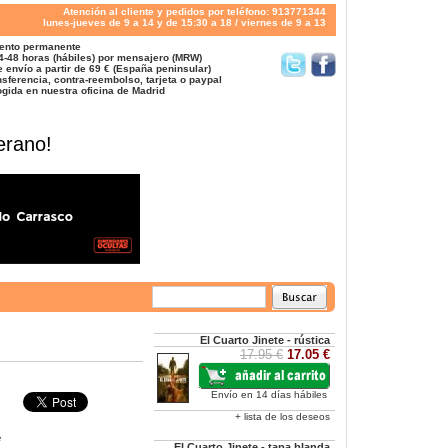
Atención al cliente y pedidos por teléfono: 913771344
lunes-jueves de 9 a 14 y de 15:30 a 18 / viernes de 9 a 13
ento permanente
4-48 horas (hábiles) por mensajero (MRW)
 envío a partir de 69 € (España peninsular)
sferencia, contra-reembolso, tarjeta o paypal
gida en nuestra oficina de Madrid
erano!
El Cuarto Jinete - rústica
17.95 €
17.05 €
Envío en 14 días hábiles
+ lista de los deseos
e
El Cuarto Jinete - tapa blanda