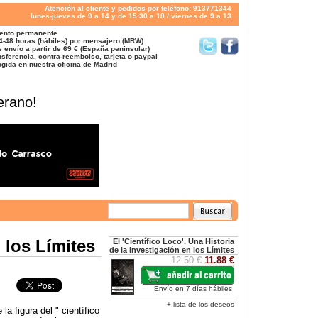
Atención al cliente y pedidos por teléfono: 913771344
lunes-jueves de 9 a 14 y de 15:30 a 18 / viernes de 9 a 13
ento permanente
4-48 horas (hábiles) por mensajero (MRW)
 envío a partir de 69 € (España peninsular)
sferencia, contra-reembolso, tarjeta o paypal
gida en nuestra oficina de Madrid
erano!
n los Límites
El 'Científico Loco'. Una Historia
de la Investigación en los Límites
12.50 €
11.88 €
Envío en 7 días hábiles
+ lista de los deseos
la figura del " científico