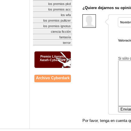
los premios pkd
¿Quiere dejarnos su opini
los premios acc
los wfa
los premios pulitzer
Nombr
los premios ignotus
ciencia ficción
fantasía
Valoraci
terror
Premio Literario
Si sólo
Xatafi-Cyberdark
Archivo Cyberdark
Por favor, tenga en cuenta q