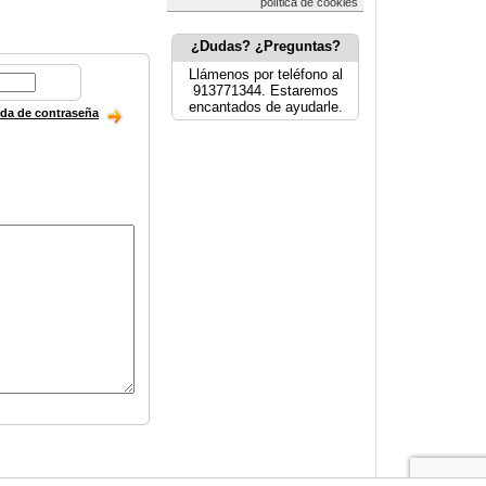
política de cookies
¿Dudas? ¿Preguntas?
Llámenos por teléfono al
913771344. Estaremos
encantados de ayudarle.
ida de contraseña