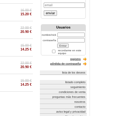
16.00 €
enviar
15.20 €
Usuarios
22.00 €
20.90 €
nombre/nick
contraseña
15.00 €
14.25 €
recordarme en este
equipo
registro
22.00 €
pérdida de contraseña
20.90 €
lista de los deseos
15.00 €
listado completo
14.25 €
seguimiento
condiciones de venta
preguntas más frecuentes
nosotros
contacto
aviso legal y privacidad