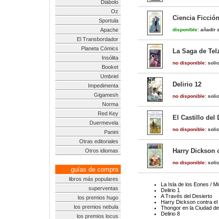
Diábolo
Oz
Ciencia Ficció
Sportula
Apache
disponible:
añadir a
El Transbordador
Planeta Cómics
La Saga de Te
Insólita
no disponible:
solic
Booket
Umbriel
Delirio 12
Impedimenta
Gigamesh
no disponible:
solic
Norma
Red Key
El Castillo de
Duermevela
no disponible:
solic
Panini
Otras editoriales
Harry Dickson c
Otros idiomas
no disponible:
solic
guías de compra
libros más populares
La Isla de los Eones / M
superventas
Delirio 1
A Través del Desierto
los premios hugo
Harry Dickson contra el 
los premios nebula
Thongor en la Ciudad de
Delirio 8
los premios locus