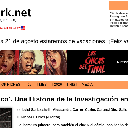
5% de descu
Entrega en 2
n, fantasía,
Sin gastos de
Pago por tran
t
También reco
RNACIONALES
 a 21 de agosto estaremos de vacaciones. ¡Feliz v
OPINIONES
T 15
T MES
T 2026
T HIST
MEDIA
oco'. Una Historia de la Investigación e
de
Luigi Garlaschelli
,
Alessandra Carrer
,
Carlos Caranci Díez-Gallo
>
Alianza
>
Otros (Alianza)
La literatura primero, pero también el cine y el cómic, han hecho de 