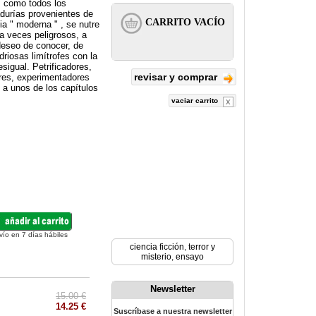
, como todos los
durías provenientes de
ia " moderna " , se nutre
a veces peligrosos, a
deseo de conocer, de
riosas limítrofes con la
sigual. Petrificadores,
revisar y comprar
ores, experimentadores
 a unos de los capítulos
vaciar carrito
vío en 7 días hábiles
ciencia ficción
,
terror y
misterio
,
ensayo
Newsletter
15.00 €
14.25 €
Suscríbase a nuestra newsletter