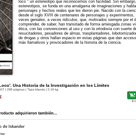
loco " un estereotipo que reconocemos con facilidad. Sin embargo
estereotipos, se funda en una amalgama de imaginaciones y habla
personajes y hechos reales que les dieron pie. Nacido con la cienc
desde el siglo XVIII de centenares de personajes y experimentos, 
veces geniales, a veces ridículos, que, motivados siempre por el 
comprender, de saber, han transitado de forma arriesgada zonas vid
ética, con las convenciones al uso y con la ortodoxia con suerte de
resucitadores, pesadores de almas, trasplantadores, lobotomizad
de drogas y otros hallan espacio en estas páginas que dan acceso
más llamativos y provocadores de la historia de la ciencia.
 Loco'. Una Historia de la Investigación en los Límites
507
| 288 páginas | Tapa blanda | 0.16 kg
€
En
oducto adquirieron también...
o de Iskander
itar