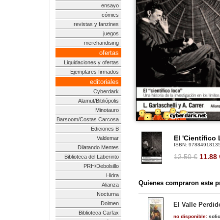
ensayo
cómics
revistas y fanzines
juegos
merchandising
ofertas
Liquidaciones y ofertas
Ejemplares firmados
editoriales
Cyberdark
Alamut/Bibliópolis
Minotauro
Barsoom/Costas Carcosa
Ediciones B
El 'Científico
Valdemar
ISBN:
9788491813
Dilatando Mentes
12.50 €
11.88
Biblioteca del Laberinto
PRH/Debolsillo
Hidra
Quienes compraron este pr
Alianza
Nocturna
Dolmen
El Valle Perdid
Biblioteca Carfax
no disponible:
solic