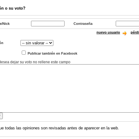
ón o su voto?
e/Nick
Contraseña
nuevo usuario
pérd
ón
Publicar también en Facebook
 desea dejar su voto no rellene este campo
ue todas las opiniones son revisadas antes de aparecer en la web.