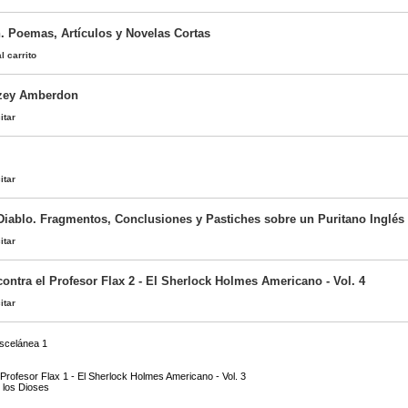
n. Poemas, Artículos y Novelas Cortas
l carrito
lzey Amberdon
itar
itar
l Diablo. Fragmentos, Conclusiones y Pastiches sobre un Puritano Inglés
itar
ontra el Profesor Flax 2 - El Sherlock Holmes Americano - Vol. 4
itar
iscelánea 1
Profesor Flax 1 - El Sherlock Holmes Americano - Vol. 3
 los Dioses