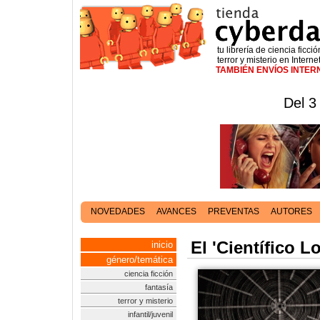
tu librería de ciencia ficció
terror y misterio en Interne
TAMBIÉN ENVÍOS INTE
Del 3
NOVEDADES
AVANCES
PREVENTAS
AUTORES
El 'Científico L
inicio
género/temática
ciencia ficción
fantasía
terror y misterio
infantil/juvenil