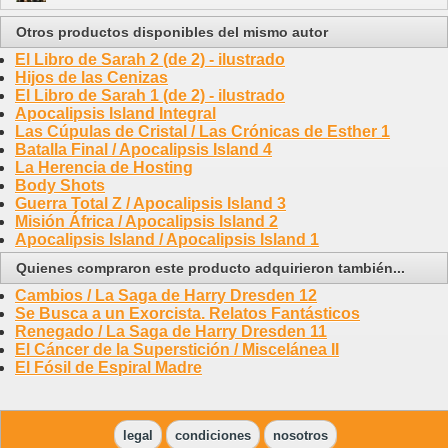
Otros productos disponibles del mismo autor
El Libro de Sarah 2 (de 2) - ilustrado
Hijos de las Cenizas
El Libro de Sarah 1 (de 2) - ilustrado
Apocalipsis Island Integral
Las Cúpulas de Cristal / Las Crónicas de Esther 1
Batalla Final / Apocalipsis Island 4
La Herencia de Hosting
Body Shots
Guerra Total Z / Apocalipsis Island 3
Misión África / Apocalipsis Island 2
Apocalipsis Island / Apocalipsis Island 1
Quienes compraron este producto adquirieron también...
Cambios / La Saga de Harry Dresden 12
Se Busca a un Exorcista. Relatos Fantásticos
Renegado / La Saga de Harry Dresden 11
El Cáncer de la Superstición / Miscelánea II
El Fósil de Espiral Madre
legal
condiciones
nosotros