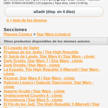
ISBN: 9788413416380 | 120 páginas | Tapa dura, color | 0.49 kg
añadir (disp. en 4 días)
ó + lista de los deseos
Secciones
Planeta Cómics
>
Star Wars (cómics)
Otros productos disponibles de los mismos autores
El Legado de Vader
Pruebas de los Jedis / The High Republic
El Juicio de Lando. Star Wars 8 / Star Wars - cómic
Dark Droids. Star Wars 7 / Star Wars - cómic
Dark Droids / Star Wars - cómic
La Espada. The High Republic 5 (Marvel) / Star Wars -
cómic
Kezarat. Star Wars 6 / Star Wars - cómic
Halcyon Legacy / Galactic Starcruiser. Star Wars -
cómic
Imperio Oculto / Star Wars - cómic
Undiscovered Country 4 - cómic
Resistencia / Star Wars 5 - cómic
El Fin de los Jedi. The High Republic 3 (Marvel) / Star