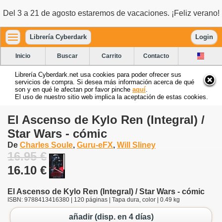
Del 3 a 21 de agosto estaremos de vacaciones. ¡Feliz verano!
Librería Cyberdark
Login
Inicio
Buscar
Carrito
Contacto
Librería Cyberdark.net usa cookies para poder ofrecer sus
servicios de compra. Si desea más información acerca de qué
son y en qué le afectan por favor pinche
aquí
.
El uso de nuestro sitio web implica la aceptación de estas cookies.
El Ascenso de Kylo Ren (Integral) /
Star Wars - cómic
De
Charles Soule
,
Guru-eFX
,
Will Sliney
16.95 €
16.10 €
El Ascenso de Kylo Ren (Integral) / Star Wars - cómic
ISBN: 9788413416380 | 120 páginas | Tapa dura, color | 0.49 kg
añadir (disp. en 4 días)