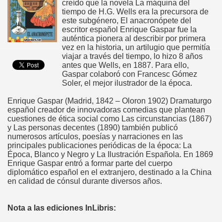
creído que la novela La máquina del
tiempo de H.G. Wells era la precursora de
este subgénero, El anacronópete del
escritor español Enrique Gaspar fue la
auténtica pionera al describir por primera
vez en la historia, un artilugio que permitía
viajar a través del tiempo, lo hizo 8 años
antes que Wells, en 1887. Para ello,
Gaspar colaboró con Francesc Gómez
Soler, el mejor ilustrador de la época.
Enrique Gaspar (Madrid, 1842 – Oloron 1902) Dramaturgo
español creador de innovadoras comedias que plantean
cuestiones de ética social como Las circunstancias (1867)
y Las personas decentes (1890) también publicó
numerosos artículos, poesías y narraciones en las
principales publicaciones periódicas de la época: La
Época, Blanco y Negro y La Ilustración Española. En 1869
Enrique Gaspar entró a formar parte del cuerpo
diplomático español en el extranjero, destinado a la China
en calidad de cónsul durante diversos años.
Nota a las ediciones InLibris: