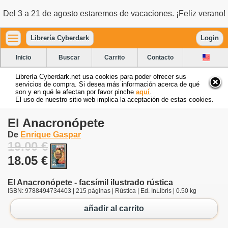
Del 3 a 21 de agosto estaremos de vacaciones. ¡Feliz verano!
Librería Cyberdark
Login
Inicio
Buscar
Carrito
Contacto
Librería Cyberdark.net usa cookies para poder ofrecer sus
servicios de compra. Si desea más información acerca de qué
son y en qué le afectan por favor pinche
aquí
.
El uso de nuestro sitio web implica la aceptación de estas cookies.
El Anacronópete
De
Enrique Gaspar
19.00 €
18.05 €
El Anacronópete - facsímil ilustrado rústica
ISBN: 9788494734403 | 215 páginas | Rústica | Ed. InLibris | 0.50 kg
añadir al carrito