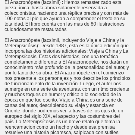
El Anacronópete (facsímil) : Hemos remasterizado esta
pieza única, hasta ahora solamente reservada a
coleccionistas, haciendo una réplica precisa y con más de
100 notas al pie que ayudan a comprender el texto en su
totalidad. El libro cuenta con las más de 80 ilustraciones
cuidadosamente restauradas
El Anacronópete (facsímil, incluyendo Viaje a China y la
Metempsicósis): Desde 1887, esta es la única edición que
incorpora las dos historias adicionales: Viaje a China y La
Metempsícosis. Estas dos historias, con una temática
completamente diferente a El Anacronópete, nos darán un
conocimiento más profundo de la personalidad del autor, y
por lo tanto de su obra. El Anacronópete en el comienzo
nos presenta a los personajes y nos describe los principios
de funcionamiento de la invención. Luego, el autor nos
sumerge en una serie de aventuras, con un ritmo creciente
y muchos toques de humor y crítica a la sociedad de la
época en que fue escrito. Viaje a China es una serie de
cartas del autor, describiendo su viaje y estancia en
Oriente, donde podremos ver, a través de los ojos de un
europeo del siglo XIX, el aspecto y las costumbres del
país. La Metempsícosis es un breve relato que toma la
reencarnación como un hecho y desde esa premisa
resuelve una historia picaresca, salpicada con sutiles