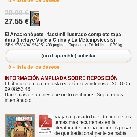
ó + lista de los deseos
29.00 €
27.55 €
El Anacronópete - facsímil ilustrado completo tapa
dura (incluye Viaje a China y La Metempsicosis)
ISBN: 9788494195495 | 408 páginas | Tapa dura | Ed. InLibris | 0.70 kg
(no disponible) solicitar
ó + lista de los deseos
INFORMACIÓN AMPLIADA SOBRE REPOSICIÓN
El último ejemplar en esta edición lo vendimos el
2018-05-
09 08:53:46
.
Hace más de un mes que no lo recibimos. Seguiremos
intentándolo.
Viajar al pasado ha sido uno de los
temas más recurrentes en la
literatura de ciencia-ficción. A pesar
de que tradicionalmente se había