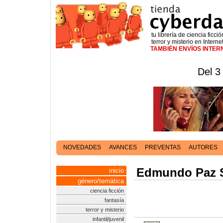
tu librería de ciencia ficció
terror y misterio en Interne
TAMBIÉN ENVÍOS INTE
Del 3
NOVEDADES
AVANCES
PREVENTAS
AUTORES
Edmundo Paz 
inicio
género/temática
ciencia ficción
fantasía
terror y misterio
infantil/juvenil