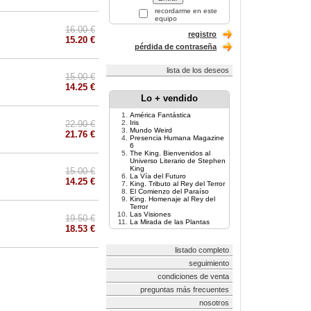
recordarme en este
equipo
16.00 €
registro
15.20 €
pérdida de contraseña
lista de los deseos
15.00 €
14.25 €
Lo + vendido
América Fantástica
22.90 €
Iris
Mundo Weird
21.76 €
Presencia Humana Magazine
6
The King. Bienvenidos al
Universo Literario de Stephen
King
15.00 €
La Vía del Futuro
14.25 €
King. Tributo al Rey del Terror
El Comienzo del Paraíso
King. Homenaje al Rey del
Terror
Las Visiones
19.50 €
La Mirada de las Plantas
18.53 €
listado completo
seguimiento
condiciones de venta
preguntas más frecuentes
nosotros