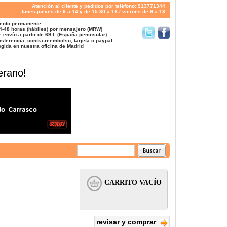
Atención al cliente y pedidos por teléfono: 913771344
lunes-jueves de 9 a 14 y de 15:30 a 18 / viernes de 9 a 13
ento permanente
4-48 horas (hábiles) por mensajero (MRW)
 envío a partir de 69 € (España peninsular)
sferencia, contra-reembolso, tarjeta o paypal
gida en nuestra oficina de Madrid
erano!
revisar y comprar