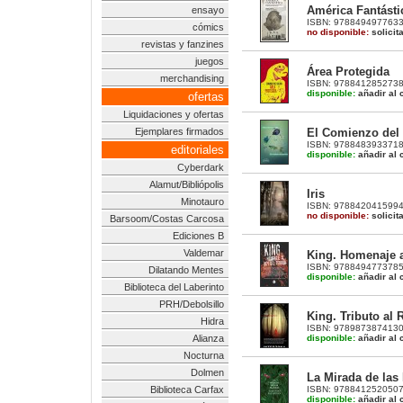
América Fantásti
ensayo
ISBN: 9788494977633 |
cómics
no disponible:
solicit
revistas y fanzines
juegos
Área Protegida
merchandising
ISBN: 9788412852738 |
disponible:
añadir al c
ofertas
Liquidaciones y ofertas
El Comienzo del
Ejemplares firmados
ISBN: 9788483933718 |
editoriales
disponible:
añadir al c
Cyberdark
Alamut/Bibliópolis
Iris
Minotauro
ISBN: 9788420415994 |
no disponible:
solicit
Barsoom/Costas Carcosa
Ediciones B
Valdemar
King. Homenaje a
ISBN: 9788494773785 |
Dilatando Mentes
disponible:
añadir al c
Biblioteca del Laberinto
PRH/Debolsillo
King. Tributo al 
Hidra
ISBN: 9789873874130 |
disponible:
añadir al c
Alianza
Nocturna
Dolmen
La Mirada de las
ISBN: 9788412520507 |
Biblioteca Carfax
disponible:
añadir al c