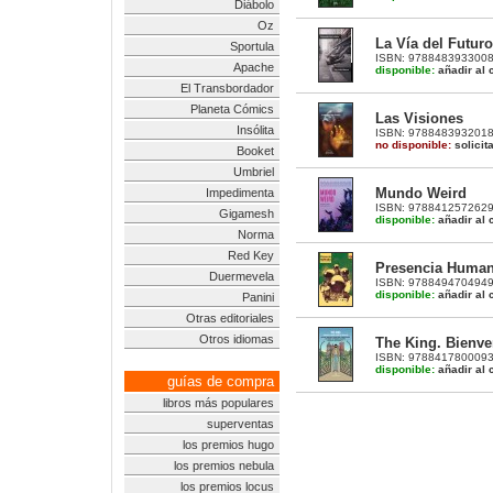
Diábolo
Oz
La Vía del Futuro
Sportula
ISBN: 9788483933008 |
Apache
disponible:
añadir al c
El Transbordador
Planeta Cómics
Las Visiones
Insólita
ISBN: 9788483932018 |
no disponible:
solicit
Booket
Umbriel
Mundo Weird
Impedimenta
ISBN: 9788412572629 |
Gigamesh
disponible:
añadir al c
Norma
Red Key
Presencia Human
Duermevela
ISBN: 9788494704949 | 
disponible:
añadir al c
Panini
Otras editoriales
Otros idiomas
The King. Bienve
ISBN: 9788417800093 |
disponible:
añadir al c
guías de compra
libros más populares
superventas
los premios hugo
los premios nebula
los premios locus