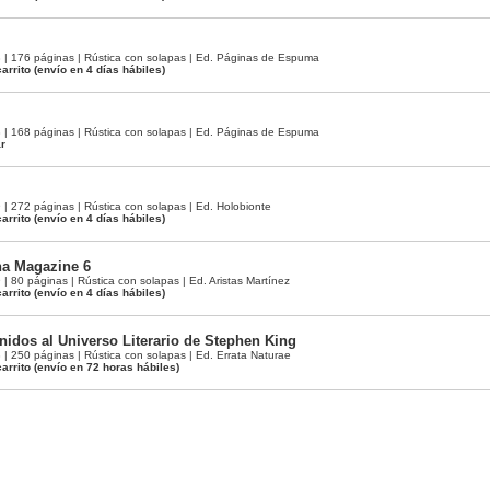
 176 páginas | Rústica con solapas | Ed. Páginas de Espuma
arrito
(envío en 4 días hábiles)
 168 páginas | Rústica con solapas | Ed. Páginas de Espuma
ar
 272 páginas | Rústica con solapas | Ed. Holobionte
arrito
(envío en 4 días hábiles)
a Magazine 6
80 páginas | Rústica con solapas | Ed. Aristas Martínez
arrito
(envío en 4 días hábiles)
nidos al Universo Literario de Stephen King
 250 páginas | Rústica con solapas | Ed. Errata Naturae
arrito
(envío en 72 horas hábiles)