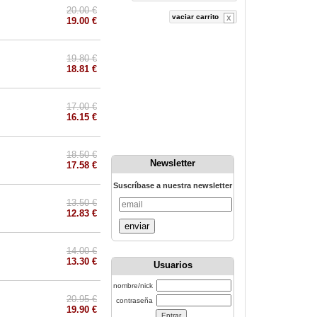
20.00 €
vaciar carrito
19.00 €
19.80 €
18.81 €
17.00 €
16.15 €
18.50 €
Newsletter
17.58 €
Suscríbase a nuestra newsletter
13.50 €
12.83 €
enviar
14.00 €
13.30 €
Usuarios
nombre/nick
20.95 €
contraseña
19.90 €