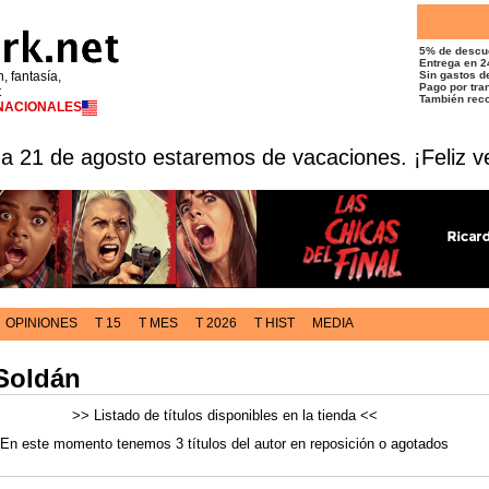
5% de descu
Entrega en 2
n, fantasía,
Sin gastos de
Pago por tran
t
También reco
RNACIONALES
 a 21 de agosto estaremos de vacaciones. ¡Feliz v
OPINIONES
T 15
T MES
T 2026
T HIST
MEDIA
Soldán
>> Listado de títulos disponibles en la tienda <<
En este momento tenemos 3 títulos del autor en reposición o agotados