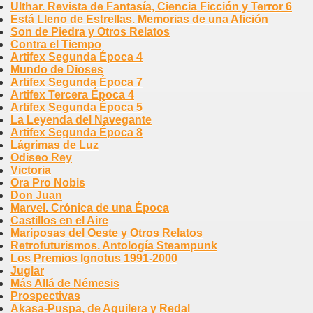
Ulthar. Revista de Fantasía, Ciencia Ficción y Terror 6
Está Lleno de Estrellas. Memorias de una Afición
Son de Piedra y Otros Relatos
Contra el Tiempo
Artifex Segunda Época 4
Mundo de Dioses
Artifex Segunda Época 7
Artifex Tercera Época 4
Artifex Segunda Época 5
La Leyenda del Navegante
Artifex Segunda Época 8
Lágrimas de Luz
Odiseo Rey
Victoria
Ora Pro Nobis
Don Juan
Marvel. Crónica de una Época
Castillos en el Aire
Mariposas del Oeste y Otros Relatos
Retrofuturismos. Antología Steampunk
Los Premios Ignotus 1991-2000
Juglar
Más Allá de Némesis
Prospectivas
Akasa-Puspa, de Aguilera y Redal