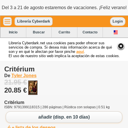
Del 3 a 21 de agosto estaremos de vacaciones. ¡Feliz verano!
Librería Cyberdark
Login
Inicio
Buscar
Carrito
Contacto
Librería Cyberdark.net usa cookies para poder ofrecer sus
servicios de compra. Si desea más información acerca de qué
son y en qué le afectan por favor pinche
aquí
.
El uso de nuestro sitio web implica la aceptación de estas cookies.
Critérium
De
Tyler Jones
21.95 €
20.85 €
Critérium
ISBN: 9791399118315 | 286 páginas | Rústica con solapas | 0.51 kg
añadir (disp. en 10 días)
ó + lista de los deseos