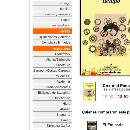
ensayo
cómics
revistas y fanzines
juegos
merchandising
ofertas
Liquidaciones y ofertas
Ejemplares firmados
editoriales
Cyberdark
Alamut/Bibliópolis
Minotauro
Barsoom/Costas Carcosa
Ediciones B
Valdemar
Cox o el Pas
Dilatando Mentes
ISBN:
9788433980
Biblioteca del Laberinto
19.90 €
18.91
PRH/Debolsillo
Hidra
Alianza
Quienes compraron este pr
Nocturna
Dolmen
El Emisario
Biblioteca Carfax