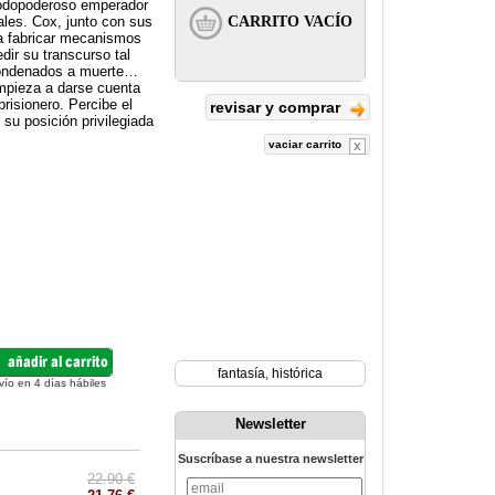
 todopoderoso emperador
les. Cox, junto con sus
 a fabricar mecanismos
dir su transcurso tal
 condenados a muerte…
empieza a darse cuenta
risionero. Percibe el
revisar y comprar
 su posición privilegiada
vaciar carrito
fantasía
,
histórica
vío en 4 días hábiles
Newsletter
Suscríbase a nuestra newsletter
22.90 €