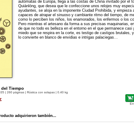
autómatas de Europa, llega a las costas de China invitado por el
Quiánlóng, que desea que le confeccione unos relojes muy especia
ayudantes, se aloja en la imponente Ciudad Prohibida, y empieza
capaces de atrapar el sinuoso y cambiante ritmo del tiempo, de me
como lo perciben los niños, los enamorados, los enfermos o los
Pero mientras el artesano da forma a sus precisas maquinarias, 
de que no todo es belleza en el entorno en el que permanece casi p
miedo que se respira en la corte, es testigo de castigos brutales, y
lo convierte en blanco de envidias e intrigas palaciegas…
o del Tiempo
335
| 260 páginas | Rústica con solapas | 0.40 kg
€
En
oducto adquirieron también...