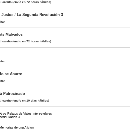
l carrito
(envío en 72 horas hábiles)
s, Justos / La Segunda Revolución 3
itar
ts Malvados
l carrito
(envío en 72 horas hábiles)
itar
lo se Aburre
itar
á Patrocinado
l carrito
(envío en 10 días hábiles)
tros Relatos de Viajes Interestelares
mperial Radch 3
 Memorias de una Afición