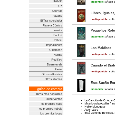
Diábolo
disponible:
añadir a
Oz
Sportula
Libres, Iguale
Apache
no disponible:
solic
El Transbordador
Planeta Cómics
Pequeños Robo
Insólita
Booket
disponible:
añadir a
Umbriel
Impedimenta
Los Malditos
Gigamesh
no disponible:
solic
Norma
Red Key
Duermevela
Cuando el Diab
Panini
no disponible:
solic
Otras editoriales
Otros idiomas
Este Sueño Est
guías de compra
disponible:
añadir a
libros más populares
superventas
La Canción de Orfeo y O
Misericordia Auxiliar / I
los premios hugo
Heike Monogatari
los premios nebula
Axiomático
Está Lleno de Estrellas.
los premios locus