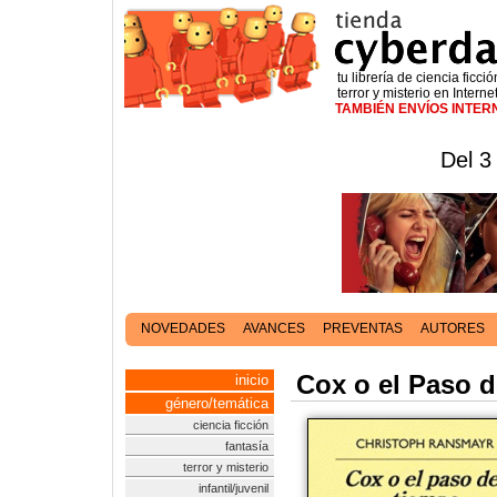
tu librería de ciencia ficció
terror y misterio en Interne
TAMBIÉN ENVÍOS INTE
Del 3
NOVEDADES
AVANCES
PREVENTAS
AUTORES
Cox o el Paso 
inicio
género/temática
ciencia ficción
fantasía
terror y misterio
infantil/juvenil