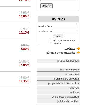
21.76 €
enviar
18.95 €
18.00 €
Usuarios
nombre/nick
15.95 €
contraseña
15.15 €
recordarme en este
equipo
4.00 €
registro
3.80 €
pérdida de contraseña
lista de los deseos
17.95 €
17.05 €
listado completo
seguimiento
13.00 €
condiciones de venta
12.35 €
preguntas más frecuentes
nosotros
contacto
aviso legal y privacidad
política de cookies