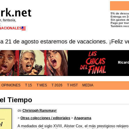
5% de descu
Entrega en 2
n, fantasía,
Sin gastos de
Pago por tran
t
También reco
RNACIONALES
 a 21 de agosto estaremos de vacaciones. ¡Feliz v
OPINIONES
T 15
T MES
T 2026
T HIST
MEDIA
del Tiempo
de
Christoph Ransmayr
>
Otras colecciones / editoriales
>
Anagrama
A mediados del siglo XVIII, Alister Cox, el más prestigioso relojero