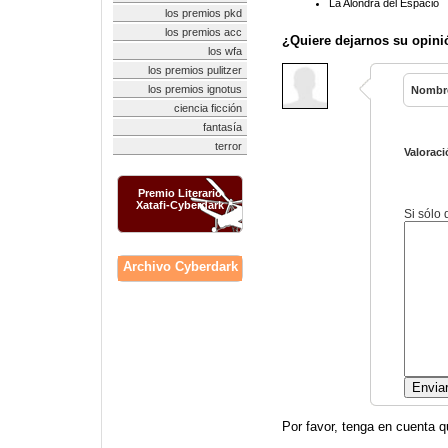
La Alondra del Espacio
los premios pkd
los premios acc
¿Quiere dejarnos su opini
los wfa
los premios pulitzer
los premios ignotus
Nombr
ciencia ficción
fantasía
terror
Valoraci
Premio Literario
Xatafi-Cyberdark
Si sólo
Archivo Cyberdark
Por favor, tenga en cuenta q