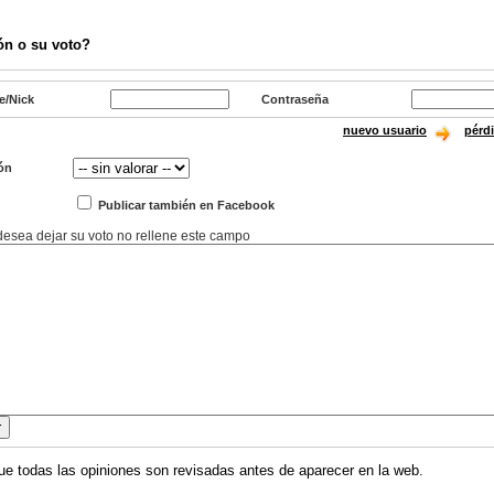
ón o su voto?
e/Nick
Contraseña
nuevo usuario
pérd
ón
Publicar también en Facebook
 desea dejar su voto no rellene este campo
ue todas las opiniones son revisadas antes de aparecer en la web.