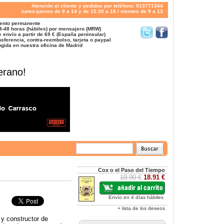
Atención al cliente y pedidos por teléfono: 913771344
lunes-jueves de 9 a 14 y de 15:30 a 18 / viernes de 9 a 13
ento permanente
4-48 horas (hábiles) por mensajero (MRW)
 envío a partir de 69 € (España peninsular)
sferencia, contra-reembolso, tarjeta o paypal
gida en nuestra oficina de Madrid
erano!
Cox o el Paso del Tiempo
19.90 €
18.91 €
Envío en 4 días hábiles
+ lista de los deseos
 y constructor de