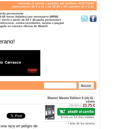
Atención al cliente y pedidos por teléfono: 913771344
lunes-jueves de 9 a 14 y de 15:30 a 18 / viernes de 9 a 13
ento permanente
4-48 horas (hábiles) por mensajero (MRW)
 envío a partir de 69 € (España peninsular)
sferencia, contra-reembolso, tarjeta o paypal
gida en nuestra oficina de Madrid
erano!
Blame! Master Edition 6 (de 6) -
cómic
25.00 €
23.75 €
Envío en 14 días hábiles
+ lista de los deseos
una raza en peligro de