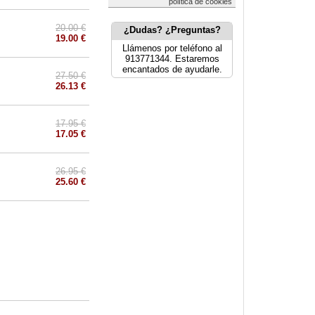
política de cookies
20.00 €
¿Dudas? ¿Preguntas?
19.00 €
Llámenos por teléfono al
913771344. Estaremos
encantados de ayudarle.
27.50 €
26.13 €
17.95 €
17.05 €
26.95 €
25.60 €