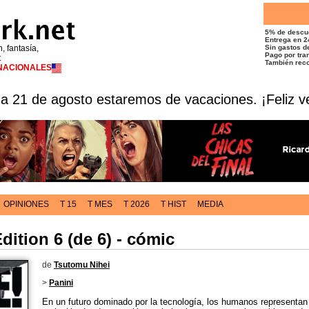
5% de descu
Entrega en 2
n, fantasía,
Sin gastos de
Pago por tran
t
También reco
RNACIONALES
 a 21 de agosto estaremos de vacaciones. ¡Feliz v
OPINIONES
T 15
T MES
T 2026
T HIST
MEDIA
dition 6 (de 6) - cómic
de
Tsutomu Nihei
>
Panini
En un futuro dominado por la tecnología, los humanos representan 