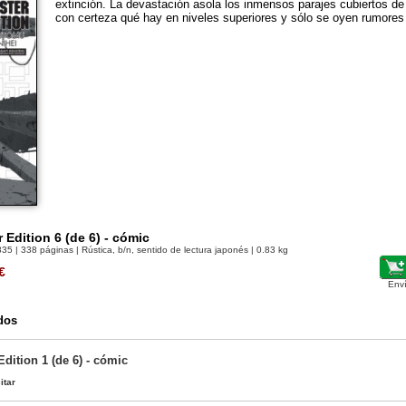
extinción. La devastación asola los inmensos parajes cubiertos d
con certeza qué hay en niveles superiores y sólo se oyen rumores 
 Edition 6 (de 6) - cómic
835
| 338 páginas | Rústica, b/n, sentido de lectura japonés | 0.83 kg
€
Env
dos
dition 1 (de 6) - cómic
itar