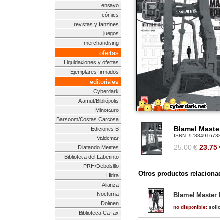
ensayo
cómics
revistas y fanzines
juegos
merchandising
ofertas
Liquidaciones y ofertas
Ejemplares firmados
editoriales
Cyberdark
Alamut/Bibliópolis
Minotauro
Barsoom/Costas Carcosa
Blame! Master
Ediciones B
ISBN:
9788491673
Valdemar
25.00 €
23.75
Dilatando Mentes
Biblioteca del Laberinto
PRH/Debolsillo
Otros productos relaciona
Hidra
Alianza
Nocturna
Blame! Master E
Dolmen
no disponible:
solic
Biblioteca Carfax