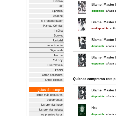
Diábolo
Blame! Master E
Oz
Sportula
disponible:
añadir a
Apache
El Transbordador
Blame! Master E
Planeta Cómics
no disponible:
solic
Insólita
Booket
Blame! Master E
Umbriel
Impedimenta
disponible:
añadir a
Gigamesh
Norma
Blame! Master E
Red Key
disponible:
añadir a
Duermevela
Panini
Otras editoriales
Quienes compraron este pr
Otros idiomas
guías de compra
Blame! Master E
libros más populares
disponible:
añadir a
superventas
los premios hugo
Hex
los premios nebula
disponible:
añadir a
los premios locus