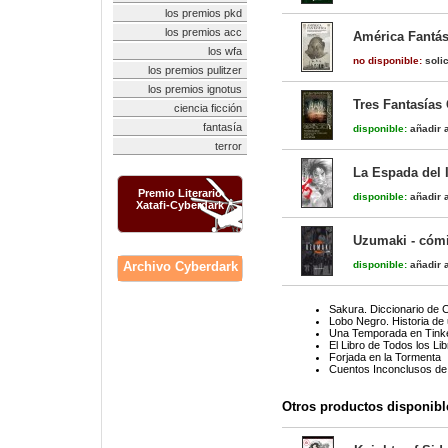
los premios pkd
los premios acc
América Fantás
los wfa
no disponible:
solic
los premios pulitzer
los premios ignotus
Tres Fantasías
ciencia ficción
fantasía
disponible:
añadir a
terror
La Espada del I
Premio Literario
disponible:
añadir a
Xatafi-Cyberdark
Uzumaki - cóm
Archivo Cyberdark
disponible:
añadir a
Sakura. Diccionario de 
Lobo Negro. Historia de
Una Temporada en Tink
El Libro de Todos los Li
Forjada en la Tormenta
Cuentos Inconclusos de
Otros productos disponibl