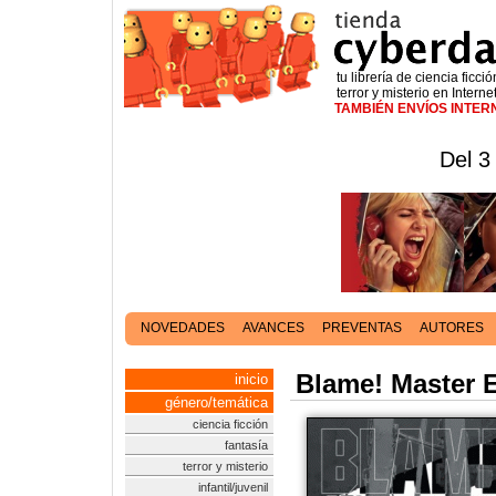
tu librería de ciencia ficció
terror y misterio en Interne
TAMBIÉN ENVÍOS INTE
Del 3
NOVEDADES
AVANCES
PREVENTAS
AUTORES
Blame! Master E
inicio
género/temática
ciencia ficción
fantasía
terror y misterio
infantil/juvenil