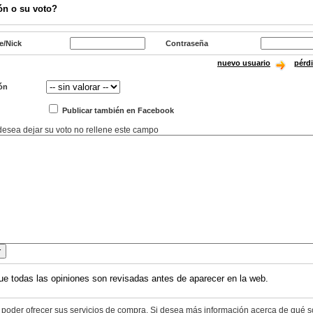
ón o su voto?
e/Nick
Contraseña
nuevo usuario
pérd
ón
Publicar también en Facebook
 desea dejar su voto no rellene este campo
ue todas las opiniones son revisadas antes de aparecer en la web.
 poder ofrecer sus servicios de compra. Si desea más información acerca de qué s