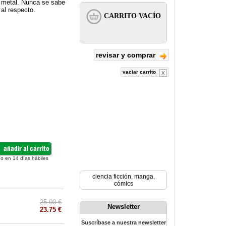
e metal. Nunca se sabe
al respecto.
revisar y comprar
vaciar carrito
ío en 14 días hábiles
ciencia ficción
,
manga
,
cómics
25.00 €
Newsletter
23.75 €
Suscríbase a nuestra newsletter