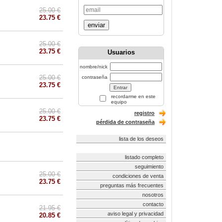
25.00 €
23.75 €
enviar
25.00 €
23.75 €
Usuarios
nombre/nick
25.00 €
contraseña
23.75 €
recordarme en este
equipo
25.00 €
registro
23.75 €
pérdida de contraseña
lista de los deseos
listado completo
seguimiento
25.00 €
condiciones de venta
23.75 €
preguntas más frecuentes
nosotros
contacto
21.95 €
aviso legal y privacidad
20.85 €