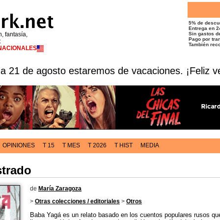
5% de descu
Entrega en 2
n, fantasía,
Sin gastos de
Pago por tran
t
También reco
RNACIONALES
 a 21 de agosto estaremos de vacaciones. ¡Feliz v
OPINIONES
T 15
T MES
T 2026
T HIST
MEDIA
strado
de
María Zaragoza
>
Otras colecciones / editoriales
>
Otros
Baba Yagá es un relato basado en los cuentos populares rusos que