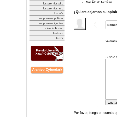
Más Allá de Némesis
los premios pkd
los premios acc
¿Quiere dejarnos su opini
los wfa
los premios pulitzer
los premios ignotus
Nombr
ciencia ficción
fantasía
terror
Valoraci
Premio Literario
Xatafi-Cyberdark
Si sólo
Archivo Cyberdark
Por favor, tenga en cuenta q