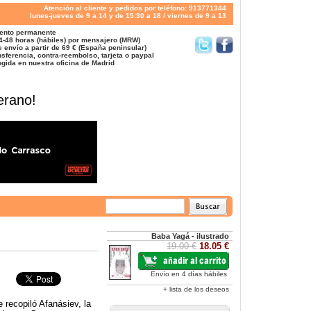
Atención al cliente y pedidos por teléfono: 913771344
lunes-jueves de 9 a 14 y de 15:30 a 18 / viernes de 9 a 13
ento permanente
4-48 horas (hábiles) por mensajero (MRW)
 envío a partir de 69 € (España peninsular)
sferencia, contra-reembolso, tarjeta o paypal
gida en nuestra oficina de Madrid
erano!
Baba Yagá - ilustrado
19.00 €
18.05 €
Envío en 4 días hábiles
+ lista de los deseos
 recopiló Afanásiev, la