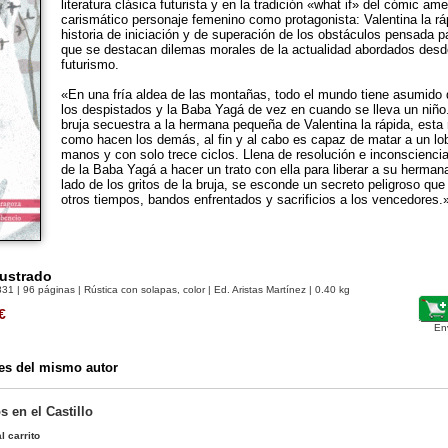
literatura clásica futurista y en la tradición «what if» del cómic am
carismático personaje femenino como protagonista: Valentina la rá
historia de iniciación y de superación de los obstáculos pensada pa
que se destacan dilemas morales de la actualidad abordados desde
futurismo.
«En una fría aldea de las montañas, todo el mundo tiene asumido q
los despistados y la Baba Yagá de vez en cuando se lleva un niño
bruja secuestra a la hermana pequeña de Valentina la rápida, esta
como hacen los demás, al fin y al cabo es capaz de matar a un lo
manos y con solo trece ciclos. Llena de resolución e inconscienc
de la Baba Yagá a hacer un trato con ella para liberar a su hermana
lado de los gritos de la bruja, se esconde un secreto peligroso que
otros tiempos, bandos enfrentados y sacrificios a los vencedores.
lustrado
831
| 96 páginas | Rústica con solapas, color | Ed. Aristas Martínez | 0.40 kg
€
En
es del mismo autor
 en el Castillo
l carrito