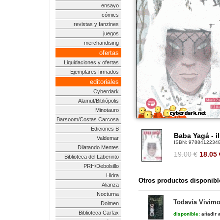
ensayo
cómics
revistas y fanzines
juegos
merchandising
ofertas
Liquidaciones y ofertas
Ejemplares firmados
editoriales
Cyberdark
Alamut/Bibliópolis
Minotauro
Barsoom/Costas Carcosa
Ediciones B
Baba Yagá - i
Valdemar
ISBN:
9788412234
Dilatando Mentes
19.00 €
18.05
Biblioteca del Laberinto
PRH/Debolsillo
Hidra
Otros productos disponibl
Alianza
Nocturna
Todavía Vivimos
Dolmen
Biblioteca Carfax
disponible:
añadir a