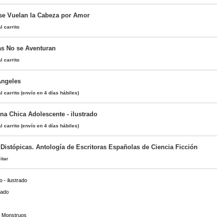
se Vuelan la Cabeza por Amor
l carrito
s No se Aventuran
l carrito
Ángeles
l carrito
(envío en 4 días hábiles)
una Chica Adolescente - ilustrado
l carrito
(envío en 4 días hábiles)
istópicas. Antología de Escritoras Españolas de Ciencia Ficción
itar
 - ilustrado
Lado
s Monstruos