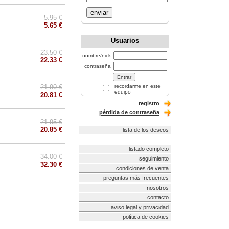
enviar
5.95 €
5.65 €
Usuarios
23.50 €
nombre/nick
22.33 €
contraseña
21.90 €
recordarme en este
equipo
20.81 €
registro
pérdida de contraseña
21.95 €
20.85 €
lista de los deseos
listado completo
34.00 €
seguimiento
32.30 €
condiciones de venta
preguntas más frecuentes
nosotros
contacto
aviso legal y privacidad
política de cookies