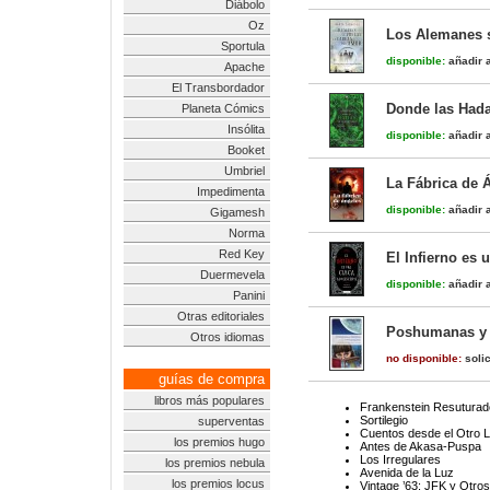
Diábolo
Oz
Los Alemanes 
Sportula
disponible:
añadir a
Apache
El Transbordador
Donde las Hada
Planeta Cómics
Insólita
disponible:
añadir a
Booket
Umbriel
La Fábrica de 
Impedimenta
disponible:
añadir a
Gigamesh
Norma
Red Key
El Infierno es 
Duermevela
disponible:
añadir a
Panini
Otras editoriales
Poshumanas y D
Otros idiomas
no disponible:
solic
guías de compra
libros más populares
Frankenstein Resuturado
Sortilegio
superventas
Cuentos desde el Otro 
los premios hugo
Antes de Akasa-Puspa
Los Irregulares
los premios nebula
Avenida de la Luz
los premios locus
Vintage ’63: JFK y Otro