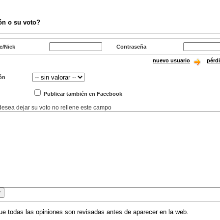
ón o su voto?
e/Nick
Contraseña
nuevo usuario
pérd
ón
Publicar también en Facebook
 desea dejar su voto no rellene este campo
ue todas las opiniones son revisadas antes de aparecer en la web.