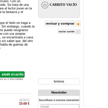
ericano. Con un
pida. Se trata de una
ra el lector joven en la
 la fantasía y el
ue el hielo se traga a
revisar y comprar
. Sin embargo, cuando la
 no puede resignarse
vaciar carrito
bo con sus propias
ia, se encaminará a casa
 sin saber que, del otro
 habla de guerras de
»
vío en 4 días hábiles
fantasía
Newsletter
16.50 €
Suscríbase a nuestra newsletter
15.68 €