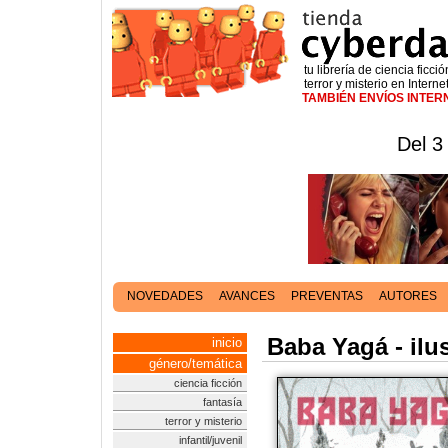
tu librería de ciencia ficció
terror y misterio en Interne
TAMBIÉN ENVÍOS INTE
Del 3
NOVEDADES
AVANCES
PREVENTAS
AUTORES
Baba Yagá - ilu
inicio
género/temática
ciencia ficción
fantasía
terror y misterio
infantil/juvenil