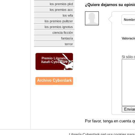
los premios pkd
¿Quiere dejarnos su opini
los premios acc
los wfa
Nombr
los premios pulitzer
los premios ignotus
ciencia ficción
fantasía
Valoraci
terror
Si sólo
Premio Literario
Xatafi-Cyberdark
Archivo Cyberdark
Por favor, tenga en cuenta q
Librería Cyberdark.net usa cookies para