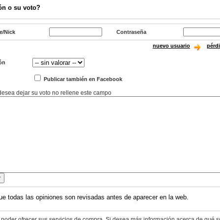
ón o su voto?
e/Nick
Contraseña
nuevo usuario
pérd
ón
Publicar también en Facebook
 desea dejar su voto no rellene este campo
ue todas las opiniones son revisadas antes de aparecer en la web.
 poder ofrecer sus servicios de compra. Si desea más información acerca de qué s