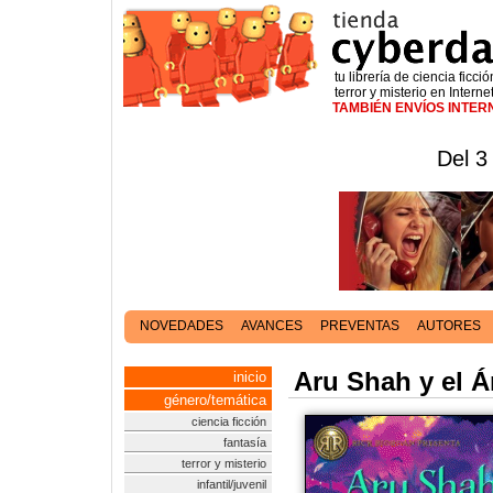
tu librería de ciencia ficció
terror y misterio en Interne
TAMBIÉN ENVÍOS INTE
Del 3
NOVEDADES
AVANCES
PREVENTAS
AUTORES
Aru Shah y el Á
inicio
género/temática
ciencia ficción
fantasía
terror y misterio
infantil/juvenil