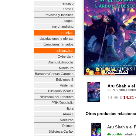
ensayo
cómics
revistas y fanzines
juegos
merchandising
ofertas
Liquidaciones y ofertas
Ejemplares firmados
editoriales
Cyberdark
Alamut/Bibliópolis
Minotauro
Barsoom/Costas Carcosa
Ediciones B
Valdemar
Aru Shah y el
ISBN:
9788417390
Dilatando Mentes
Biblioteca del Laberinto
14.96 €
14.21
PRH/Debolsillo
Hidra
Otros productos relaciona
Alianza
Nocturna
Dolmen
Aru Shah y el 
Biblioteca Carfax
disponible:
añadir a