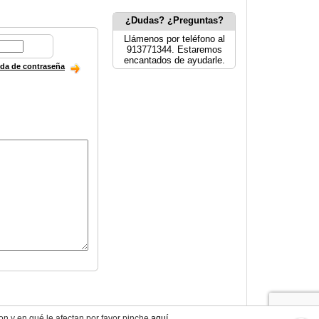
¿Dudas? ¿Preguntas?
Llámenos por teléfono al
913771344. Estaremos
encantados de ayudarle.
ida de contraseña
on y en qué le afectan por favor pinche
aquí
.