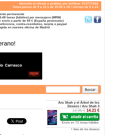
Atención al cliente y pedidos por teléfono: 913771344
lunes-jueves de 9 a 14 y de 15:30 a 18 / viernes de 9 a 13
ento permanente
4-48 horas (hábiles) por mensajero (MRW)
 envío a partir de 69 € (España peninsular)
sferencia, contra-reembolso, tarjeta o paypal
gida en nuestra oficina de Madrid
erano!
Aru Shah y el Árbol de los
Deseos / Aru Shah 3
14.96 €
14.21 €
Envío en 72 horas hábiles
+ lista de los deseos