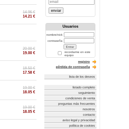
enviar
14.96 €
14.21 €
Usuarios
nombre/nick
contraseña
20.00 €
recordarme en este
19.00 €
equipo
registro
pérdida de contraseña
18.50 €
17.58 €
lista de los deseos
19.00 €
listado completo
18.05 €
seguimiento
condiciones de venta
preguntas más frecuentes
19.00 €
nosotros
18.05 €
contacto
aviso legal y privacidad
política de cookies