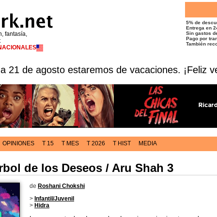
5% de descu
Entrega en 2
n, fantasía,
Sin gastos de
Pago por tran
t
También reco
RNACIONALES
 a 21 de agosto estaremos de vacaciones. ¡Feliz v
OPINIONES
T 15
T MES
T 2026
T HIST
MEDIA
rbol de los Deseos / Aru Shah 3
de
Roshani Chokshi
>
Infantil/Juvenil
>
Hidra