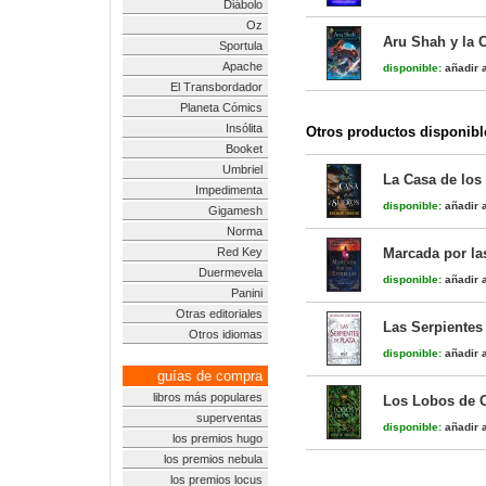
Diábolo
Oz
Aru Shah y la 
Sportula
Apache
disponible:
añadir a
El Transbordador
Planeta Cómics
Insólita
Otros productos disponibl
Booket
Umbriel
La Casa de los
Impedimenta
disponible:
añadir a
Gigamesh
Norma
Red Key
Marcada por las
Duermevela
disponible:
añadir a
Panini
Otras editoriales
Las Serpientes
Otros idiomas
disponible:
añadir a
guías de compra
libros más populares
Los Lobos de 
superventas
disponible:
añadir a
los premios hugo
los premios nebula
los premios locus