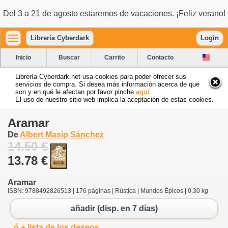
Del 3 a 21 de agosto estaremos de vacaciones. ¡Feliz verano!
Librería Cyberdark
Login
Inicio
Buscar
Carrito
Contacto
Librería Cyberdark.net usa cookies para poder ofrecer sus
servicios de compra. Si desea más información acerca de qué
son y en qué le afectan por favor pinche
aquí
.
El uso de nuestro sitio web implica la aceptación de estas cookies.
Aramar
De
Albert Masip Sánchez
14.50 €
13.78 €
Aramar
ISBN: 9788492826513 | 176 páginas | Rústica | Mundos Épicos | 0.30 kg
añadir (disp. en 7 días)
ó + lista de los deseos