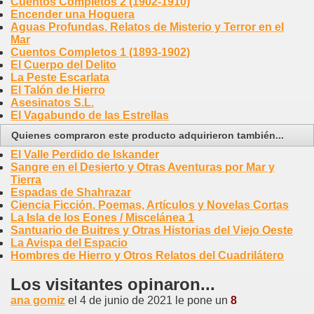
Cuentos Completos 2 (1902-1910)
Encender una Hoguera
Aguas Profundas. Relatos de Misterio y Terror en el
Mar
Cuentos Completos 1 (1893-1902)
El Cuerpo del Delito
La Peste Escarlata
El Talón de Hierro
Asesinatos S.L.
El Vagabundo de las Estrellas
Quienes compraron este producto adquirieron también...
El Valle Perdido de Iskander
Sangre en el Desierto y Otras Aventuras por Mar y
Tierra
Espadas de Shahrazar
Ciencia Ficción. Poemas, Artículos y Novelas Cortas
La Isla de los Eones / Miscelánea 1
Santuario de Buitres y Otras Historias del Viejo Oeste
La Avispa del Espacio
Hombres de Hierro y Otros Relatos del Cuadrilátero
Los visitantes opinaron...
ana gomiz
el 4 de junio de 2021 le pone un
8