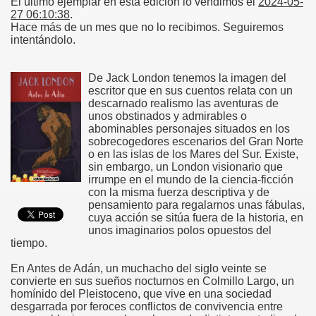
El último ejemplar en esta edición lo vendimos el
2024-05-
27 06:10:38
.
Hace más de un mes que no lo recibimos. Seguiremos
intentándolo.
De Jack London tenemos la imagen del
escritor que en sus cuentos relata con un
descarnado realismo las aventuras de
unos obstinados y admirables o
abominables personajes situados en los
sobrecogedores escenarios del Gran Norte
o en las islas de los Mares del Sur. Existe,
sin embargo, un London visionario que
irrumpe en el mundo de la ciencia-ficción
con la misma fuerza descriptiva y de
pensamiento para regalarnos unas fábulas,
cuya acción se sitúa fuera de la historia, en
unos imaginarios polos opuestos del
tiempo.
En Antes de Adán, un muchacho del siglo veinte se
convierte en sus sueños nocturnos en Colmillo Largo, un
homínido del Pleistoceno, que vive en una sociedad
desgarrada por feroces conflictos de convivencia entre