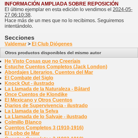
INFORMACIÓN AMPLIADA SOBRE REPOSICIÓN
El último ejemplar en esta edición lo vendimos el
2024-05-
27 06:10:38
.
Hace más de un mes que no lo recibimos. Seguiremos
intentándolo.
Secciones
Valdemar
>
El Club Diógenes
Otros productos disponibles del mismo autor
He Visto Cosas que no Creeríais
Estuche Cuentos Completos (Jack London)
Abordajes Literarios. Cuentos del Mar
El Combate del Siglo
Knock Out - ilustrado
La Llamada de la Naturaleza - Bâtard
Once Cuentos de Klondike
El Mexicano y Otros Cuentos
Diarios de Supervivencia - ilustrado
La Llamada de la Selva
La Llamada de lo Salvaje - ilustrado
Colmillo Blanco
Cuentos Completos 3 (1910-1916)
El Lobo de Mar