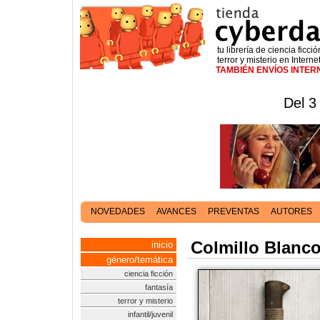
tu librería de ciencia ficció
terror y misterio en Interne
TAMBIÉN ENVÍOS INTE
Del 3
NOVEDADES
AVANCES
PREVENTAS
AUTORES
Colmillo Blanc
inicio
género/temática
ciencia ficción
fantasía
terror y misterio
infantil/juvenil