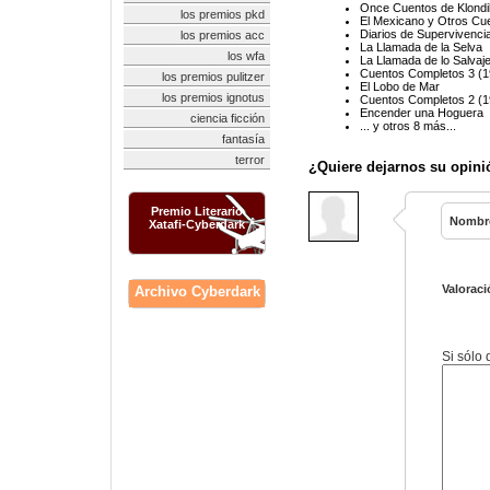
Once Cuentos de Klond
los premios pkd
El Mexicano y Otros Cu
Diarios de Supervivencia
los premios acc
La Llamada de la Selva
los wfa
La Llamada de lo Salvaje 
Cuentos Completos 3 (
los premios pulitzer
El Lobo de Mar
los premios ignotus
Cuentos Completos 2 (
Encender una Hoguera
ciencia ficción
... y otros 8 más...
fantasía
terror
¿Quiere dejarnos su opini
Premio Literario
Nombr
Xatafi-Cyberdark
Valoraci
Archivo Cyberdark
Si sólo