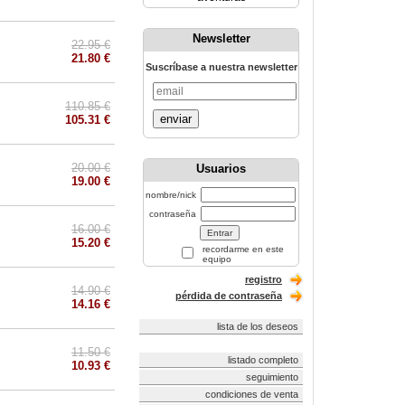
Newsletter
22.95 €
21.80 €
Suscríbase a nuestra newsletter
110.85 €
enviar
105.31 €
20.00 €
Usuarios
19.00 €
nombre/nick
contraseña
16.00 €
15.20 €
recordarme en este
equipo
registro
14.90 €
pérdida de contraseña
14.16 €
lista de los deseos
11.50 €
listado completo
10.93 €
seguimiento
condiciones de venta