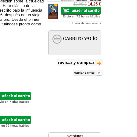
flexión sobre la crueldad
15.00 €
14.25 €
. Este clásico de la
scrito bajo la influencia
06, después de un viaje
Envío en 72 horas hábiles
r oro. Desde el primer
+ lista de los deseos
 situándose pronto como
revisar y comprar
vaciar carrito
vío en 7 días hábiles
 en 72 horas hábiles
aventuras