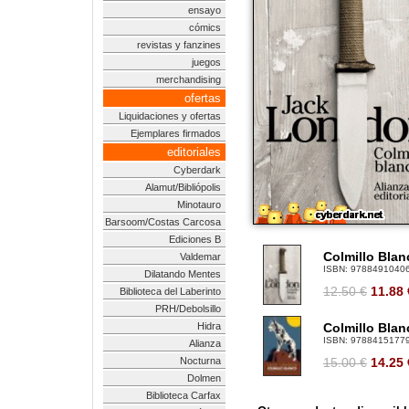
ensayo
cómics
revistas y fanzines
juegos
merchandising
ofertas
Liquidaciones y ofertas
Ejemplares firmados
editoriales
Cyberdark
Alamut/Bibliópolis
Minotauro
Barsoom/Costas Carcosa
Ediciones B
Colmillo Blan
Valdemar
ISBN:
9788491040
Dilatando Mentes
12.50 €
11.88
Biblioteca del Laberinto
PRH/Debolsillo
Hidra
Colmillo Blan
ISBN:
9788415177
Alianza
Nocturna
15.00 €
14.25
Dolmen
Biblioteca Carfax