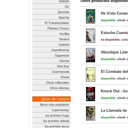
Otros productos disponibl
Diábolo
Oz
Sportula
He Visto Cosas
Apache
disponible:
añadir a
El Transbordador
Planeta Cómics
Estuche Cuent
Insólita
Booket
no disponible:
solic
Umbriel
Impedimenta
Abordajes Lite
Gigamesh
disponible:
añadir a
Norma
Red Key
El Combate del
Duermevela
Panini
disponible:
añadir a
Otras editoriales
Otros idiomas
Knock Out - ilu
disponible:
añadir a
guías de compra
libros más populares
superventas
La Llamada de l
los premios hugo
disponible:
añadir a
los premios nebula
los premios locus