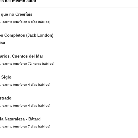
es del mismo autor
 que no Creeríais
l carrito
(envío en 4 días hábiles)
os Completos (Jack London)
itar
rarios. Cuentos del Mar
l carrito
(envío en 72 horas hábiles)
 Siglo
l carrito
(envío en 4 días hábiles)
strado
l carrito
(envío en 4 días hábiles)
a Naturaleza - Bâtard
l carrito
(envío en 7 días hábiles)