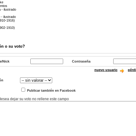
ike
entos
 - ilustrado
- ilustrado
1910-1916)
1902-1910)
ón o su voto?
e/Nick
Contraseña
nuevo usuario
pérd
ón
Publicar también en Facebook
 desea dejar su voto no rellene este campo