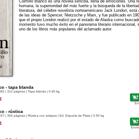
Colmillo Blanco es una novela sencilla, llena de emociones. Una re
humana, la superioridad del más fuerte y la búsqueda de la libertad
literatura, del célebre novelista norteamericano Jack London, está e
de las ideas de Spencer, Nietzsche y Marx, y fue publicado en 19
que el propio London realizó por el estado de Alaska como buscado
momento tuvo mucho éxito en el panorama literario internacional,
uno de los libros más populares del aclamado autor.
co - tapa blanda
682
| 312 páginas | Tapa blanda | 0.40 kg
€
En
co - rústica
937
| 304 páginas | Rústica con solapas | Ed. Espuela de Plata | 0.50 kg
€
Envío