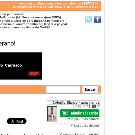
Atención al cliente y pedidos por teléfono: 913771344
lunes-jueves de 9 a 14 y de 15:30 a 18 / viernes de 9 a 13
ento permanente
4-48 horas (hábiles) por mensajero (MRW)
 envío a partir de 69 € (España peninsular)
sferencia, contra-reembolso, tarjeta o paypal
gida en nuestra oficina de Madrid
erano!
Colmillo Blanco - tapa blanda
12.50 €
11.88 €
Envío en 7 días hábiles
+ lista de los deseos
Colmillo Blanco - rústica