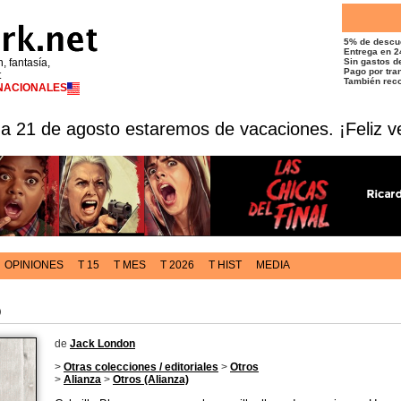
5% de descu
Entrega en 2
n, fantasía,
Sin gastos de
Pago por tran
t
También reco
RNACIONALES
 a 21 de agosto estaremos de vacaciones. ¡Feliz v
OPINIONES
T 15
T MES
T 2026
T HIST
MEDIA
o
de
Jack London
>
Otras colecciones / editoriales
>
Otros
>
Alianza
>
Otros (Alianza)