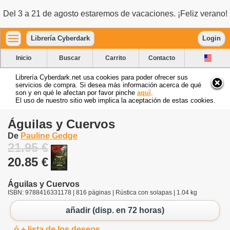
Del 3 a 21 de agosto estaremos de vacaciones. ¡Feliz verano!
Librería Cyberdark
Login
Inicio
Buscar
Carrito
Contacto
Librería Cyberdark.net usa cookies para poder ofrecer sus
servicios de compra. Si desea más información acerca de qué
son y en qué le afectan por favor pinche
aquí
.
El uso de nuestro sitio web implica la aceptación de estas cookies.
Águilas y Cuervos
De
Pauline Gedge
21.95 €
20.85 €
Águilas y Cuervos
ISBN: 9788416331178 | 816 páginas | Rústica con solapas | 1.04 kg
añadir (disp. en 72 horas)
ó + lista de los deseos