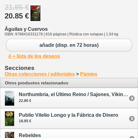
21.95 €
20.85 €
Águilas y Cuervos
ISBN: 9788416331178 | 816 páginas | Rústica con solapas | 1.04 kg
añadir (disp. en 72 horas)
ó + lista de los deseos
Secciones
Otras colecciones / editoriales
>
Pàmies
Otros productos relacionados
Northumbria, el Último Reino / Sajones, Vikingos y Normandos 1 - tapa dura
22.80 €
Publio Vitelio Longo y la Fábrica de Dinero
18.95 €
Rebeldes