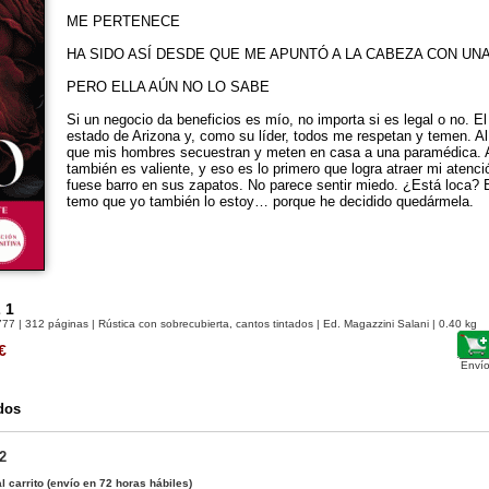
ME PERTENECE
HA SIDO ASÍ DESDE QUE ME APUNTÓ A LA CABEZA CON UN
PERO ELLA AÚN NO LO SABE
Si un negocio da beneficios es mío, no importa si es legal o no. El 
estado de Arizona y, como su líder, todos me respetan y temen. A
que mis hombres secuestran y meten en casa a una paramédica. A
también es valiente, y eso es lo primero que logra atraer mi atenc
fuese barro en sus zapatos. No parece sentir miedo. ¿Está loca? 
temo que yo también lo estoy… porque he decidido quedármela.
 1
777
| 312 páginas | Rústica con sobrecubierta, cantos tintados | Ed. Magazzini Salani | 0.40 kg
€
Envío
dos
2
l carrito
(envío en 72 horas hábiles)