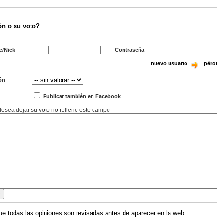
ón o su voto?
e/Nick
Contraseña
nuevo usuario
pérd
ón
Publicar también en Facebook
 desea dejar su voto no rellene este campo
ue todas las opiniones son revisadas antes de aparecer en la web.