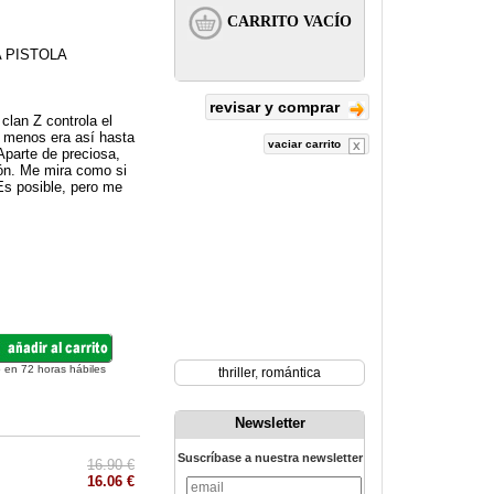
A PISTOLA
revisar y comprar
clan Z controla el
l menos era así hasta
vaciar carrito
parte de preciosa,
ión. Me mira como si
Es posible, pero me
 en 72 horas hábiles
thriller
,
romántica
Newsletter
Suscríbase a nuestra newsletter
16.90 €
16.06 €