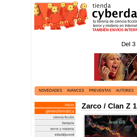
tu librería de ciencia ficció
terror y misterio en Interne
TAMBIÉN ENVÍOS INTE
Del 3
NOVEDADES
AVANCES
PREVENTAS
AUTORES
Zarco / Clan Z 1
inicio
género/temática
ciencia ficción
fantasía
terror y misterio
infantil/juvenil