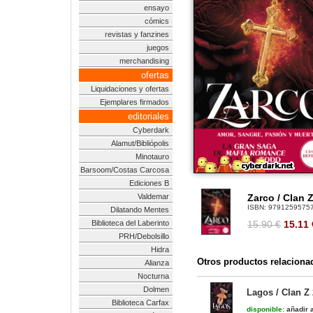
ensayo
cómics
revistas y fanzines
juegos
merchandising
ofertas
Liquidaciones y ofertas
Ejemplares firmados
editoriales
Cyberdark
Alamut/Bibliópolis
Minotauro
Barsoom/Costas Carcosa
Ediciones B
Valdemar
Zarco / Clan Z
ISBN:
9791259575
Dilatando Mentes
Biblioteca del Laberinto
15.90 €
15.11
PRH/Debolsillo
Hidra
Otros productos relaciona
Alianza
Nocturna
Dolmen
Lagos / Clan Z 
Biblioteca Carfax
disponible:
añadir a