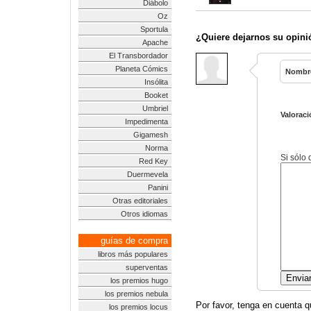
Diábolo
Oz
Sportula
¿Quiere dejarnos su opini
Apache
El Transbordador
Planeta Cómics
Nombr
Insólita
Booket
Umbriel
Valoraci
Impedimenta
Gigamesh
Norma
Si sólo
Red Key
Duermevela
Panini
Otras editoriales
Otros idiomas
guías de compra
libros más populares
superventas
los premios hugo
los premios nebula
Por favor, tenga en cuenta q
los premios locus