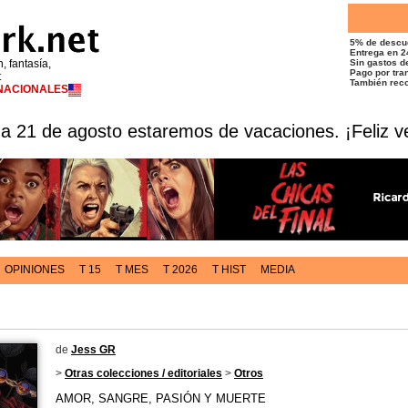
5% de descu
Entrega en 2
n, fantasía,
Sin gastos de
Pago por tran
t
También reco
RNACIONALES
 a 21 de agosto estaremos de vacaciones. ¡Feliz v
OPINIONES
T 15
T MES
T 2026
T HIST
MEDIA
de
Jess GR
>
Otras colecciones / editoriales
>
Otros
AMOR, SANGRE, PASIÓN Y MUERTE