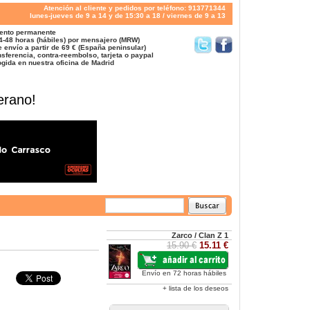
Atención al cliente y pedidos por teléfono: 913771344
lunes-jueves de 9 a 14 y de 15:30 a 18 / viernes de 9 a 13
ento permanente
4-48 horas (hábiles) por mensajero (MRW)
 envío a partir de 69 € (España peninsular)
sferencia, contra-reembolso, tarjeta o paypal
gida en nuestra oficina de Madrid
erano!
Zarco / Clan Z 1
15.90 €
15.11 €
Envío en 72 horas hábiles
+ lista de los deseos