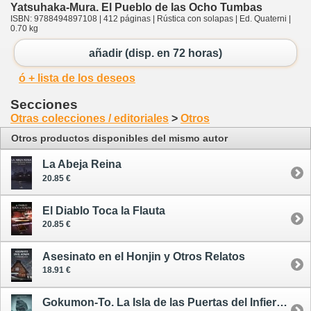
Yatsuhaka-Mura. El Pueblo de las Ocho Tumbas
ISBN: 9788494897108 | 412 páginas | Rústica con solapas | Ed. Quaterni |
0.70 kg
añadir (disp. en 72 horas)
ó + lista de los deseos
Secciones
Otras colecciones / editoriales
>
Otros
Otros productos disponibles del mismo autor
La Abeja Reina
20.85 €
El Diablo Toca la Flauta
20.85 €
Asesinato en el Honjin y Otros Relatos
18.91 €
Gokumon-To. La Isla de las Puertas del Infierno