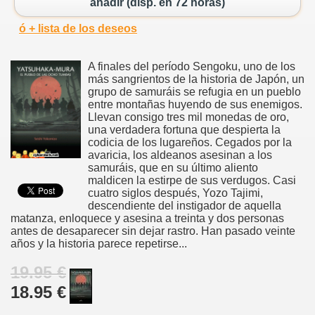
añadir (disp. en 72 horas)
ó + lista de los deseos
A finales del período Sengoku, uno de los
más sangrientos de la historia de Japón, un
grupo de samuráis se refugia en un pueblo
entre montañas huyendo de sus enemigos.
Llevan consigo tres mil monedas de oro,
una verdadera fortuna que despierta la
codicia de los lugareños. Cegados por la
avaricia, los aldeanos asesinan a los
samuráis, que en su último aliento
maldicen la estirpe de sus verdugos. Casi
cuatro siglos después, Yozo Tajimi,
descendiente del instigador de aquella
matanza, enloquece y asesina a treinta y dos personas
antes de desaparecer sin dejar rastro. Han pasado veinte
años y la historia parece repetirse...
19.95 €
18.95 €