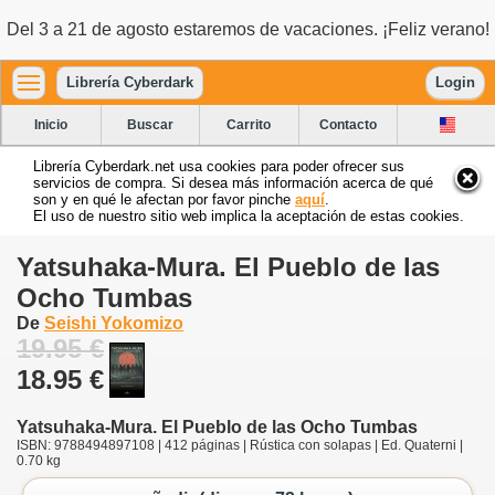
Del 3 a 21 de agosto estaremos de vacaciones. ¡Feliz verano!
Librería Cyberdark
Login
Inicio
Buscar
Carrito
Contacto
Librería Cyberdark.net usa cookies para poder ofrecer sus
servicios de compra. Si desea más información acerca de qué
son y en qué le afectan por favor pinche
aquí
.
El uso de nuestro sitio web implica la aceptación de estas cookies.
Yatsuhaka-Mura. El Pueblo de las
Ocho Tumbas
De
Seishi Yokomizo
19.95 €
18.95 €
Yatsuhaka-Mura. El Pueblo de las Ocho Tumbas
ISBN: 9788494897108 | 412 páginas | Rústica con solapas | Ed. Quaterni |
0.70 kg