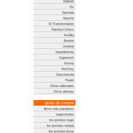
Diábolo
Oz
Sportula
Apache
El Transbordador
Planeta Cómics
Insólita
Booket
Umbriel
Impedimenta
Gigamesh
Norma
Red Key
Duermevela
Panini
Otras editoriales
Otros idiomas
guías de compra
libros más populares
superventas
los premios hugo
los premios nebula
los premios locus