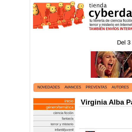
tu librería de ciencia ficció
terror y misterio en Interne
TAMBIÉN ENVÍOS INTE
Del 3
NOVEDADES
AVANCES
PREVENTAS
AUTORES
Virginia Alba 
inicio
género/temática
ciencia ficción
fantasía
terror y misterio
infantil/juvenil