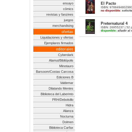
El Pacto
ensayo
ISBN: 9788494802980 |
cómics
no disponible:
solicit
revistas y fanzines
juegos
Preternatural 4
merchandising
ISBN: 26955237 | 52 p
disponible:
añadir al 
ofertas
Liquidaciones y ofertas
Ejemplares firmados
editoriales
Cyberdark
Alamut/Bibliópolis
Minotauro
Barsoom/Costas Carcosa
Ediciones B
Valdemar
Dilatando Mentes
Biblioteca del Laberinto
PRH/Debolsillo
Hidra
Alianza
Nocturna
Dolmen
Biblioteca Carfax