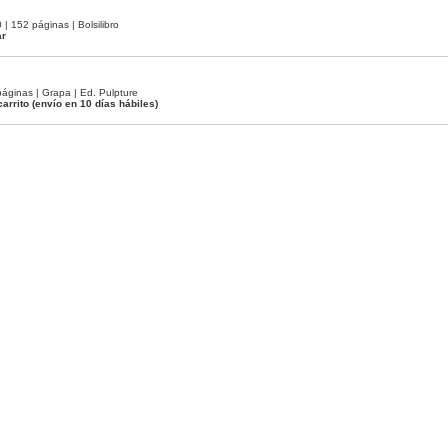
 152 páginas | Bolsilibro
ar
áginas | Grapa | Ed. Pulpture
carrito
(envío en 10 días hábiles)