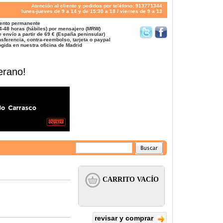
Atención al cliente y pedidos por teléfono: 913771344
lunes-jueves de 9 a 14 y de 15:30 a 18 / viernes de 9 a 13
ento permanente
4-48 horas (hábiles) por mensajero (MRW)
 envío a partir de 69 € (España peninsular)
sferencia, contra-reembolso, tarjeta o paypal
gida en nuestra oficina de Madrid
erano!
revisar y comprar