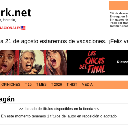
5% de descu
Entrega en 2
n, fantasía,
Sin gastos de
Pago por tran
t
También reco
RNACIONALES
 a 21 de agosto estaremos de vacaciones. ¡Feliz v
OPINIONES
T 15
T MES
T 2026
T HIST
MEDIA
Pagán
>> Listado de títulos disponibles en la tienda <<
En este momento tenemos 1 títulos del autor en reposición o agotado