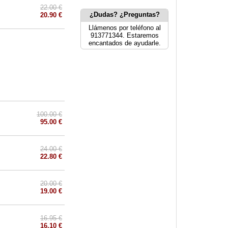
22.00 €
¿Dudas? ¿Preguntas?
20.90 €
Llámenos por teléfono al
913771344. Estaremos
encantados de ayudarle.
100.00 €
95.00 €
24.00 €
22.80 €
20.00 €
19.00 €
16.95 €
16.10 €