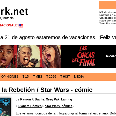
5% de descu
Entrega en 2
n, fantasía,
Sin gastos de
Pago por tran
t
También reco
RNACIONALES
 a 21 de agosto estaremos de vacaciones. ¡Feliz v
OPINIONES
T 15
T MES
T 2026
T HIST
MEDIA
 la Rebelión / Star Wars - cómic
de
Ramón F. Bachs
,
Greg Pak
,
Laming
>
Planeta Cómics
>
Star Wars (cómics)
Los villanos icónicos de la trilogía original toman el escenario. Bob