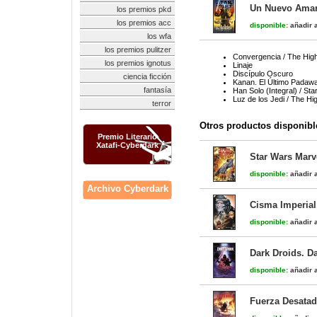
Un Nuevo Ama
los premios pkd
los premios acc
disponible:
añadir a
los wfa
los premios pulitzer
Convergencia / The Hig
los premios ignotus
Linaje
Discípulo Oscuro
ciencia ficción
Kanan. El Último Padawa
fantasía
Han Solo (Integral) / St
Luz de los Jedi / The Hi
terror
Otros productos disponibl
Premio Literario
Xatafi-Cyberdark
Star Wars Marv
disponible:
añadir a
Archivo Cyberdark
Cisma Imperial.
disponible:
añadir a
Dark Droids. Da
disponible:
añadir a
Fuerza Desatada