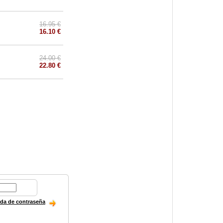
16.95 €
16.10 €
24.00 €
22.80 €
ida de contraseña