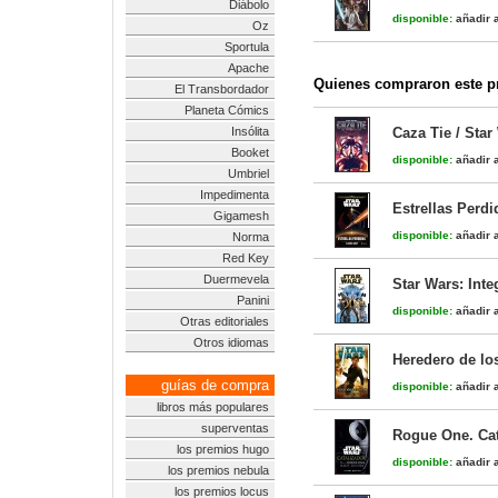
Diábolo
disponible:
añadir a
Oz
Sportula
Apache
Quienes compraron este pr
El Transbordador
Planeta Cómics
Insólita
Caza Tie / Star
Booket
disponible:
añadir a
Umbriel
Impedimenta
Estrellas Perdi
Gigamesh
disponible:
añadir a
Norma
Red Key
Duermevela
Star Wars: Inte
Panini
disponible:
añadir a
Otras editoriales
Otros idiomas
Heredero de lo
guías de compra
disponible:
añadir a
libros más populares
superventas
Rogue One. Cat
los premios hugo
disponible:
añadir a
los premios nebula
los premios locus