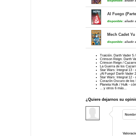
disponible:
añadir a
Al Fuego (Parte
disponible:
añadir a
Mech Cadet Yu 
disponible:
añadir a
Traición. Darth Vader 5 
Crimson Reign. Darth Va
Crimson Reign / Cazarr
La Guerra de los Cazarr
Star Wars: Integral 13 -
¡Al Fuego! Darth Vader 2
Star Wars: Integral 12 -
Corazón Oscuro de los S
Planeta Hulk / Hulk - có
... y otros 6 más...
¿Quiere dejarnos su opini
Nombr
Valoraci