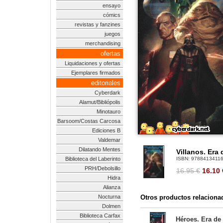
ensayo
cómics
revistas y fanzines
juegos
merchandising
ofertas
Liquidaciones y ofertas
Ejemplares firmados
editoriales
Cyberdark
Alamut/Bibliópolis
Minotauro
Barsoom/Costas Carcosa
Ediciones B
Valdemar
Dilatando Mentes
Villanos. Era 
Biblioteca del Laberinto
ISBN:
9788413411
PRH/Debolsillo
16.95 €
16.10
Hidra
Alianza
Nocturna
Otros productos relaciona
Dolmen
Biblioteca Carfax
Héroes. Era de 