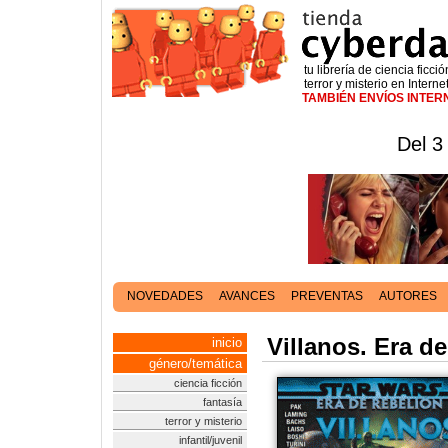
tu librería de ciencia ficció
terror y misterio en Interne
TAMBIÉN ENVÍOS INTE
Del 3
NOVEDADES
AVANCES
PREVENTAS
AUTORES
Villanos. Era de
inicio
género/temática
ciencia ficción
fantasía
terror y misterio
infantil/juvenil