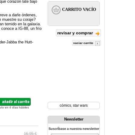
qué corazón late bajo
reve a darle órdenes,
h muestre su coraje?
n temido en la galaxia.
 conoce a IG-88, un frío
revisar y comprar
der-Jabba the Hutt-
vaciar carrito
cómics
,
star wars
vío en 4 días hábiles
Newsletter
Suscríbase a nuestra newsletter
16.95 €