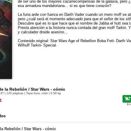
de ser uno de los mejores cazarrecompensas de la galaxia, pero ¿
esa armadura mandaloriana… si es que tiene corazón?
La furia arde con fuerza en Darth Vader cuando un mero moff se at
pero ¿cuál será el momento adecuado para que el señor de los sit
Descubre qué es lo que hace que el nombre de Jabba el hutt sea ta
Presta atención a la historia nunca contada del gran moff Tarkin. Y
y calculador droide asesino…
Contenido original: Star Wars Age of Rebellion Boba Fett- Darth Va
Wilhuff Tarkin- Special.
de la Rebelión / Star Wars - cómic
637
| 120 páginas | Tapa dura, color | 0.58 kg
€
En
dos
la Rebelión / Star Wars - cómic