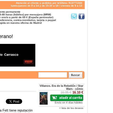
Atención al cliente y pedidos por teléfono: 913771344
lunes-jueves de 9 a 14 y de 15:30 a 18 / viernes de 9 a 13
ento permanente
4-48 horas (hábiles) por mensajero (MRW)
 envío a partir de 69 € (España peninsular)
sferencia, contra-reembolso, tarjeta o paypal
gida en nuestra oficina de Madrid
erano!
Villanos. Era de la Rebelión / Star
Wars - cómic
16.95 €
16.10 €
Envío en 4 días hábiles
+ lista de los deseos
a Fett tiene reputación