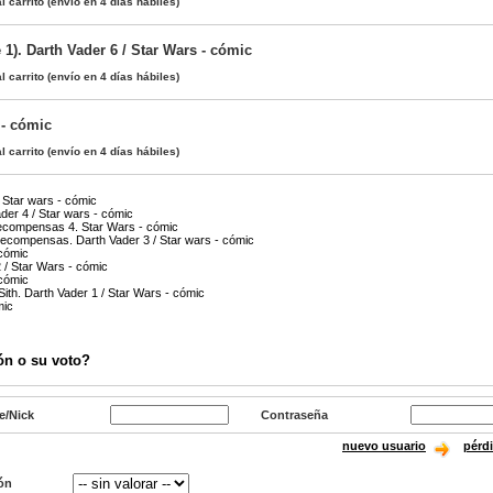
l carrito
(envío en 4 días hábiles)
 1). Darth Vader 6 / Star Wars - cómic
l carrito
(envío en 4 días hábiles)
- cómic
l carrito
(envío en 4 días hábiles)
/ Star wars - cómic
der 4 / Star wars - cómic
ecompensas 4. Star Wars - cómic
ecompensas. Darth Vader 3 / Star wars - cómic
 cómic
 / Star Wars - cómic
 cómic
ith. Darth Vader 1 / Star Wars - cómic
mic
ón o su voto?
e/Nick
Contraseña
nuevo usuario
pérd
ón