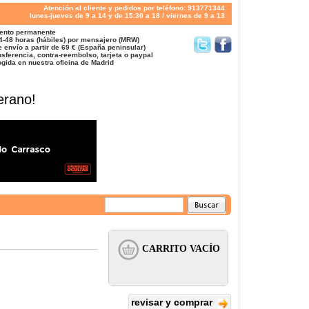
Atención al cliente y pedidos por teléfono: 913771344
lunes-jueves de 9 a 14 y de 15:30 a 18 / viernes de 9 a 13
ento permanente
4-48 horas (hábiles) por mensajero (MRW)
 envío a partir de 69 € (España peninsular)
sferencia, contra-reembolso, tarjeta o paypal
gida en nuestra oficina de Madrid
erano!
revisar y comprar