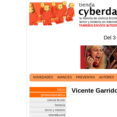
tu librería de ciencia ficció
terror y misterio en Interne
TAMBIÉN ENVÍOS INTE
Del 3
NOVEDADES
AVANCES
PREVENTAS
AUTORES
Vicente Garrid
inicio
género/temática
ciencia ficción
fantasía
terror y misterio
infantil/juvenil