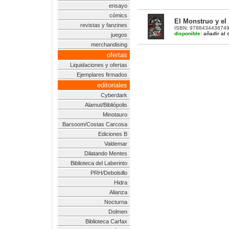
ensayo
cómics
El Monstruo y el
revistas y fanzines
ISBN: 9788434436749 | 
disponible:
añadir al c
juegos
merchandising
ofertas
Liquidaciones y ofertas
Ejemplares firmados
editoriales
Cyberdark
Alamut/Bibliópolis
Minotauro
Barsoom/Costas Carcosa
Ediciones B
Valdemar
Dilatando Mentes
Biblioteca del Laberinto
PRH/Debolsillo
Hidra
Alianza
Nocturna
Dolmen
Biblioteca Carfax