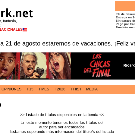
5% de descu
Entrega en 2
n, fantasía,
Sin gastos de
Pago por tran
t
También reco
RNACIONALES
 a 21 de agosto estaremos de vacaciones. ¡Feliz v
OPINIONES
T 15
T MES
T 2026
T HIST
MEDIA
o
>> Listado de títulos disponibles en la tienda <<
En este momento tenemos todos los títulos del
autor para ser encargados
Estamos esperando más información del título/s del listado