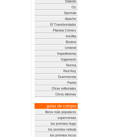
Diábolo
Oz
Sportula
Apache
El Transbordador
Planeta Cómics
Insólita
Booket
Umbriel
Impedimenta
Gigamesh
Norma
Red Key
Duermevela
Panini
Otras editoriales
Otros idiomas
guías de compra
libros más populares
superventas
los premios hugo
los premios nebula
los premios locus