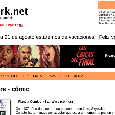
5% de descu
Entrega en 2
n, fantasía,
Sin gastos de
Pago por tran
t
También reco
RNACIONALES
 a 21 de agosto estaremos de vacaciones. ¡Feliz v
OPINIONES
T 15
T MES
T 2026
T HIST
MEDIA
ars - cómic
>
Planeta Cómics
>
Star Wars (cómics)
Casi 137 años después de su encuentro con Luke Skywalker,
Celeste ha terminado por aceptar que es, a un tiempo, la prisión y 