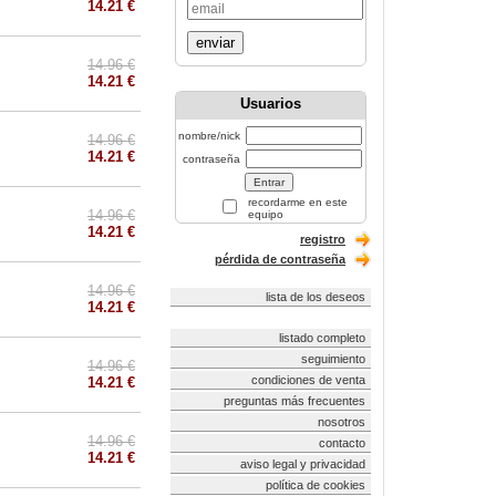
14.21 €
enviar
14.96 €
14.21 €
Usuarios
nombre/nick
14.96 €
14.21 €
contraseña
recordarme en este
14.96 €
equipo
14.21 €
registro
pérdida de contraseña
14.96 €
lista de los deseos
14.21 €
listado completo
seguimiento
14.96 €
condiciones de venta
14.21 €
preguntas más frecuentes
nosotros
14.96 €
contacto
14.21 €
aviso legal y privacidad
política de cookies