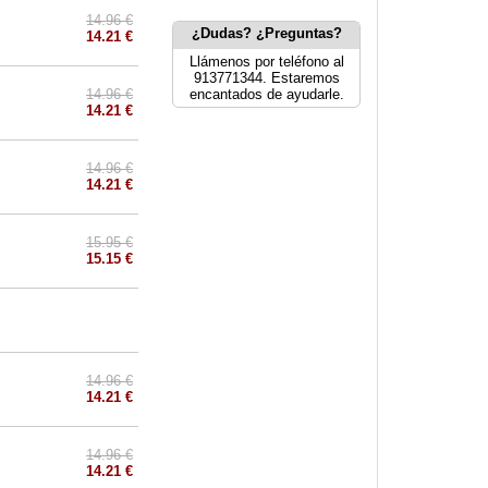
14.96 €
¿Dudas? ¿Preguntas?
14.21 €
Llámenos por teléfono al
913771344. Estaremos
14.96 €
encantados de ayudarle.
14.21 €
14.96 €
14.21 €
15.95 €
15.15 €
14.96 €
14.21 €
14.96 €
14.21 €