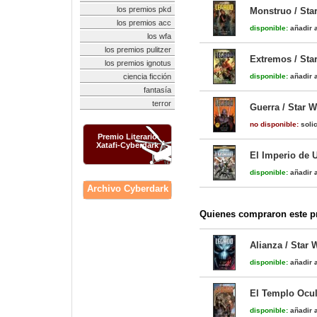
los premios pkd
Monstruo / Sta
los premios acc
disponible:
añadir a
los wfa
los premios pulitzer
Extremos / Sta
los premios ignotus
ciencia ficción
disponible:
añadir a
fantasía
terror
Guerra / Star 
no disponible:
solic
Premio Literario
Xatafi-Cyberdark
El Imperio de 
disponible:
añadir a
Archivo Cyberdark
Quienes compraron este pr
Alianza / Star 
disponible:
añadir a
El Templo Ocul
disponible:
añadir a