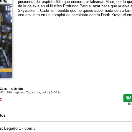
prisionera del espíritu Sith que encierra el talismán Muur; por lo qu
de la galaxia en el Núcleo Profundo.Pero el azar hace que vuelva 
Skywalker... Cade -un rebelde que no quiere saber nada de su fami
vea envuelta en un complot de asesinato contra Darth Krayt, el em
Wars - cómic
082
| 296 páginas | Tapa dura, color | 0.60 kg
€
En
dos
rs: Legado 1 - cómic