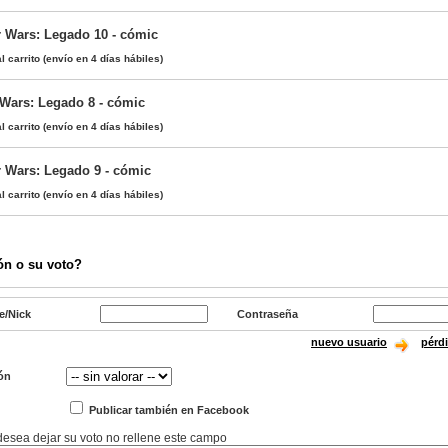
r Wars: Legado 10 - cómic
l carrito
(envío en 4 días hábiles)
 Wars: Legado 8 - cómic
l carrito
(envío en 4 días hábiles)
r Wars: Legado 9 - cómic
l carrito
(envío en 4 días hábiles)
ón o su voto?
e/Nick
Contraseña
nuevo usuario
pérd
ón
Publicar también en Facebook
 desea dejar su voto no rellene este campo