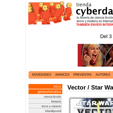
tu librería de ciencia ficció
terror y misterio en Interne
TAMBIÉN ENVÍOS INTE
Del 3
NOVEDADES
AVANCES
PREVENTAS
AUTORES
Vector / Star W
inicio
género/temática
ciencia ficción
fantasía
terror y misterio
infantil/juvenil