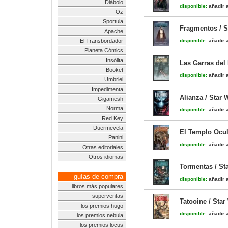
Diábolo
disponible:
añadir a
Oz
Sportula
Fragmentos / S
Apache
El Transbordador
disponible:
añadir a
Planeta Cómics
Insólita
Las Garras del
Booket
disponible:
añadir a
Umbriel
Impedimenta
Alianza / Star 
Gigamesh
Norma
disponible:
añadir a
Red Key
Duermevela
El Templo Ocul
Panini
disponible:
añadir a
Otras editoriales
Otros idiomas
Tormentas / St
guías de compra
disponible:
añadir a
libros más populares
superventas
Tatooine / Star
los premios hugo
disponible:
añadir a
los premios nebula
los premios locus