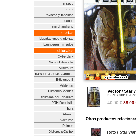
ensayo
cómics
revistas y fanzines
juegos
merchandising
ofertas
Liquidaciones y ofertas
Ejemplares firmados
editoriales
Cyberdark
Alamut/Bibliópolis
Minotauro
Barsoom/Costas Carcosa
Ediciones B
Valdemar
Vector / Star 
Dilatando Mentes
ISBN:
9788411404
Biblioteca del Laberinto
40.00 €
38.00
PRH/Debolsillo
Hidra
Alianza
Otros productos relaciona
Nocturna
Dolmen
Biblioteca Carfax
Roto / Star Wa