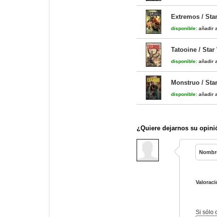
Extremos / Sta
disponible:
añadir a
Tatooine / Star
disponible:
añadir a
Monstruo / Sta
disponible:
añadir a
¿Quiere dejarnos su opini
Nombr
Valoraci
Si sólo