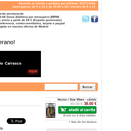
Atención al cliente y pedidos por teléfono: 913771344
lunes-jueves de 9 a 14 y de 15:30 a 18 / viernes de 9 a 13
ento permanente
4-48 horas (hábiles) por mensajero (MRW)
 envío a partir de 69 € (España peninsular)
sferencia, contra-reembolso, tarjeta o paypal
gida en nuestra oficina de Madrid
erano!
Vector / Star Wars - cómic
40.00 €
38.00 €
Envío en 4 días hábiles
+ lista de los deseos
la