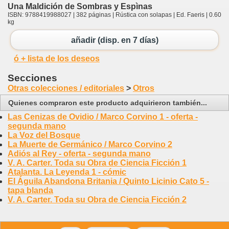
Una Maldición de Sombras y Espìnas
ISBN: 9788419988027 | 382 páginas | Rústica con solapas | Ed. Faeris | 0.60
kg
añadir (disp. en 7 días)
ó + lista de los deseos
Secciones
Otras colecciones / editoriales
>
Otros
Quienes compraron este producto adquirieron también...
Las Cenizas de Ovidio / Marco Corvino 1 - oferta -
segunda mano
La Voz del Bosque
La Muerte de Germánico / Marco Corvino 2
Adiós al Rey - oferta - segunda mano
V. A. Carter. Toda su Obra de Ciencia Ficción 1
Atalanta. La Leyenda 1 - cómic
El Águila Abandona Britania / Quinto Licinio Cato 5 -
tapa blanda
V. A. Carter. Toda su Obra de Ciencia Ficción 2