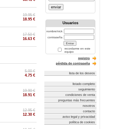
enviar
19.95 €
18.95 €
Usuarios
nombre/nick
17.50 €
contraseña
16.63 €
recordarme en este
equipo
registro
pérdida de contraseña
5.00 €
lista de los deseos
4.75 €
listado completo
seguimiento
19.90 €
18.91 €
condiciones de venta
preguntas más frecuentes
nosotros
12.95 €
contacto
12.30 €
aviso legal y privacidad
política de cookies