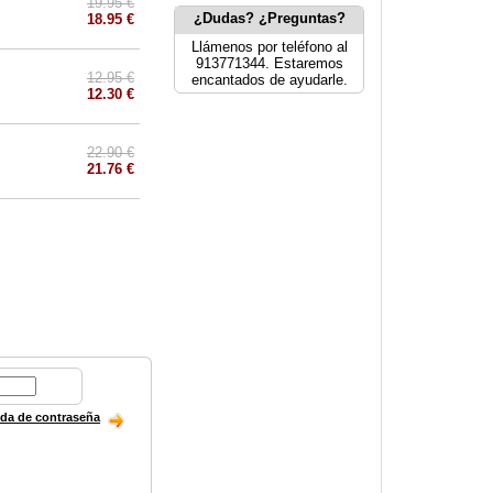
19.95 €
¿Dudas? ¿Preguntas?
18.95 €
Llámenos por teléfono al
913771344. Estaremos
12.95 €
encantados de ayudarle.
12.30 €
22.90 €
21.76 €
ida de contraseña