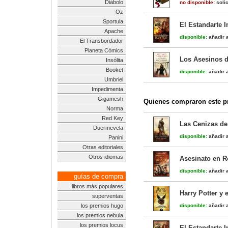
Diábolo
no disponible:
solic
Oz
Sportula
El Estandarte I
Apache
disponible:
añadir a
El Transbordador
Planeta Cómics
Los Asesinos de
Insólita
Booket
disponible:
añadir a
Umbriel
Impedimenta
Gigamesh
Quienes compraron este pr
Norma
Red Key
Las Cenizas de
Duermevela
disponible:
añadir a
Panini
Otras editoriales
Otros idiomas
Asesinato en R
disponible:
añadir a
guías de compra
libros más populares
Harry Potter y 
superventas
los premios hugo
disponible:
añadir a
los premios nebula
los premios locus
El Estandarte I