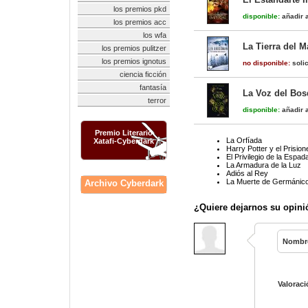
los premios pkd
disponible:
añadir a
los premios acc
los wfa
La Tierra del M
los premios pulitzer
los premios ignotus
no disponible:
solic
ciencia ficción
fantasía
La Voz del Bo
terror
disponible:
añadir a
Premio Literario
La Orfíada
Xatafi-Cyberdark
Harry Potter y el Prisio
El Privilegio de la Espad
La Armadura de la Luz
Adiós al Rey
La Muerte de Germánico
Archivo Cyberdark
¿Quiere dejarnos su opini
Nombr
Valoraci