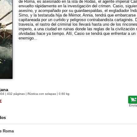
de Roma, es asesinado en la isla de Rodas, el agente imperial Ca
envuelto rápidamente en la investigación del crimen. Casio, siguien
asesino, y acompañado por su guardaespaldas, el exgladiador Indava
Simo, y la testaruda hija de Mémor, Annia, tendrá que embarcarse
capitaneada por un curtido y peligroso contrabandista cartaginés. 
travesía, el rastro del criminal los llevará hasta uno de los rincon
imperio, a una ciudad en ruinas donde las reglas de la civilizació
olvidadas hace ya tiempo. Allí, Casio se tendrá que enfrentar a un 
enemigo...
jana
604
| 432 páginas | Rústica con solapas | 0.60 kg
€
Envío
dos
de Roma