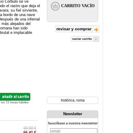
sio Córbulo se ve
do el rastro que deja el
ra; su fiel sirviente,
 a bordo de una nave
Después de una infernal
es más alejados del
n romana han sido
revisar y comprar
brutal e implacable
vaciar carrito
histórica
,
roma
 en 72 horas hábiles
Newsletter
Suscríbase a nuestra newsletter
69.90 €
66.41 €