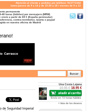
Atención al cliente y pedidos por teléfono: 913771344
lunes-jueves de 9 a 14 y de 15:30 a 18 / viernes de 9 a 13
ento permanente
4-48 horas (hábiles) por mensajero (MRW)
 envío a partir de 69 € (España peninsular)
sferencia, contra-reembolso, tarjeta o paypal
gida en nuestra oficina de Madrid
erano!
Una Costa Lejana
19.95 €
18.95 €
Envío en 72 horas hábiles
+ lista de los deseos
o de Seguridad Imperial