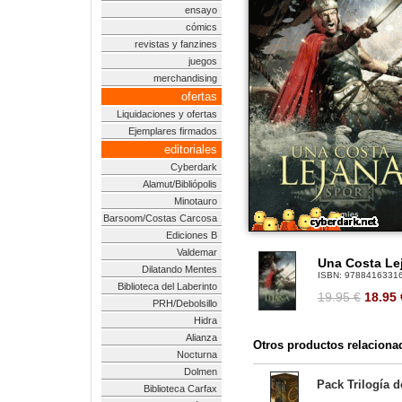
ensayo
cómics
revistas y fanzines
juegos
merchandising
ofertas
Liquidaciones y ofertas
Ejemplares firmados
editoriales
Cyberdark
Alamut/Bibliópolis
Minotauro
Barsoom/Costas Carcosa
Ediciones B
Valdemar
Una Costa Le
Dilatando Mentes
ISBN:
9788416331
Biblioteca del Laberinto
19.95 €
18.95
PRH/Debolsillo
Hidra
Alianza
Otros productos relaciona
Nocturna
Dolmen
Pack Trilogía 
Biblioteca Carfax