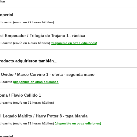
itar
mperial
l carrito
(envío en 72 horas hábiles)
l Emperador / Trilogía de Trajano 1 - rústica
l carrito
(envío en 4 días hábiles)
(
disponible en otras ediciones
)
oducto adquirieron también...
 Ovidio / Marco Corvino 1 - oferta - segunda mano
l carrito
(
disponible en otras ediciones
)
oma / Flavio Callido 1
l carrito
(envío en 72 horas hábiles)
el Legado Maldito / Harry Potter 8 - tapa blanda
l carrito
(envío en 72 horas hábiles)
(
disponible en otras ediciones
)
mperial