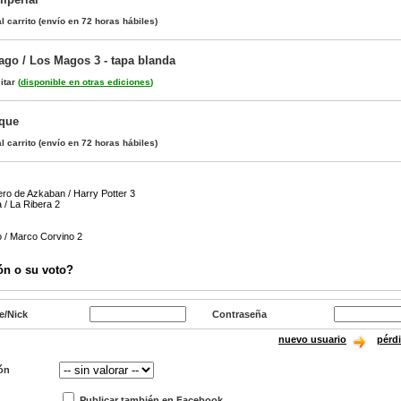
l carrito
(envío en 72 horas hábiles)
ago / Los Magos 3 - tapa blanda
itar
(
disponible en otras ediciones
)
sque
l carrito
(envío en 72 horas hábiles)
nero de Azkaban / Harry Potter 3
a / La Ribera 2
 / Marco Corvino 2
ón o su voto?
e/Nick
Contraseña
nuevo usuario
pérd
ón
Publicar también en Facebook