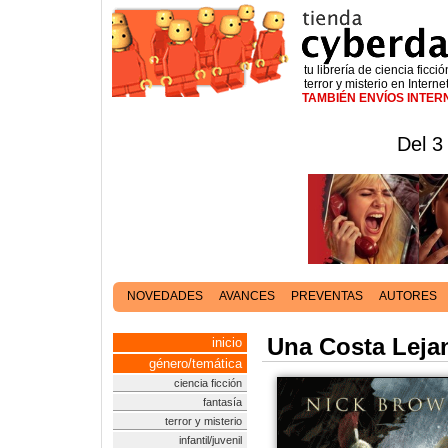
tu librería de ciencia ficció
terror y misterio en Interne
TAMBIÉN ENVÍOS INTE
Del 3
NOVEDADES
AVANCES
PREVENTAS
AUTORES
Una Costa Leja
inicio
género/temática
ciencia ficción
fantasía
terror y misterio
infantil/juvenil