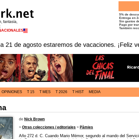
5% de descu
Entrega en 2
n, fantasía,
Sin gastos de
Pago por tran
t
También reco
RNACIONALES
 a 21 de agosto estaremos de vacaciones. ¡Feliz v
OPINIONES
T 15
T MES
T 2026
T HIST
MEDIA
na
de
Nick Brown
>
Otras colecciones / editoriales
>
Pàmies
Año 272 d. C. Cuando Mario Mémor, segundo al mando del Servici