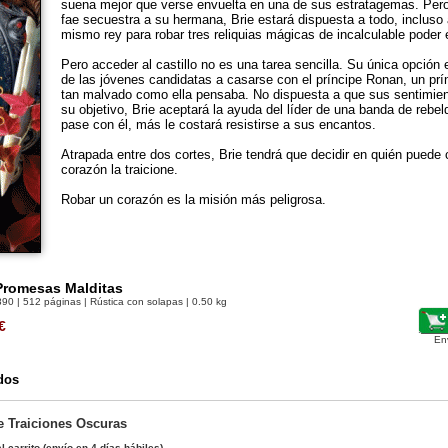
suena mejor que verse envuelta en una de sus estratagemas. Per
fae secuestra a su hermana, Brie estará dispuesta a todo, incluso
mismo rey para robar tres reliquias mágicas de incalculable poder en
Pero acceder al castillo no es una tarea sencilla. Su única opción
de las jóvenes candidatas a casarse con el príncipe Ronan, un prí
tan malvado como ella pensaba. No dispuesta a que sus sentimien
su objetivo, Brie aceptará la ayuda del líder de una banda de reb
pase con él, más le costará resistirse a sus encantos.
Atrapada entre dos cortes, Brie tendrá que decidir en quién puede 
corazón la traicione.
Robar un corazón es la misión más peligrosa.
Promesas Malditas
890
| 512 páginas | Rústica con solapas | 0.50 kg
€
En
dos
e Traiciones Oscuras
l carrito
(envío en 4 días hábiles)