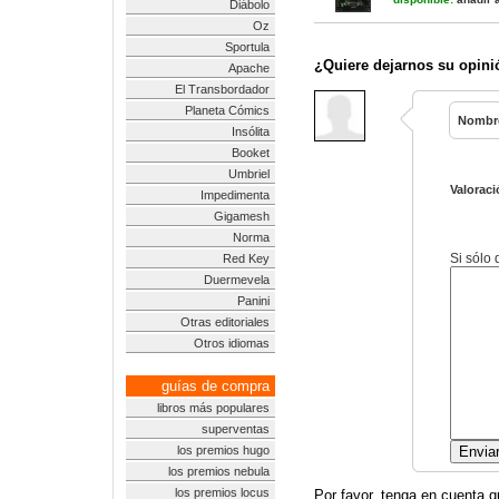
Diábolo
Oz
Sportula
¿Quiere dejarnos su opini
Apache
El Transbordador
Planeta Cómics
Nombr
Insólita
Booket
Umbriel
Valoraci
Impedimenta
Gigamesh
Norma
Si sólo
Red Key
Duermevela
Panini
Otras editoriales
Otros idiomas
guías de compra
libros más populares
superventas
los premios hugo
los premios nebula
los premios locus
Por favor, tenga en cuenta q