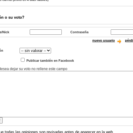
ón o su voto?
e/Nick
Contraseña
nuevo usuario
pérd
ón
Publicar también en Facebook
 desea dejar su voto no rellene este campo
ue todas las opiniones son revisadas antes de aparecer en la web.