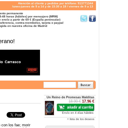
Atención al cliente y pedidos por teléfono: 913771344
lunes-jueves de 9 a 14 y de 15:30 a 18 / viernes de 9 a 13
ento permanente
4-48 horas (hábiles) por mensajero (MRW)
 envío a partir de 69 € (España peninsular)
sferencia, contra-reembolso, tarjeta o paypal
gida en nuestra oficina de Madrid
erano!
Un Reino de Promesas Malditas
18.90 €
17.96 €
Envío en 4 días hábiles
+ lista de los deseos
 con los fae; morir