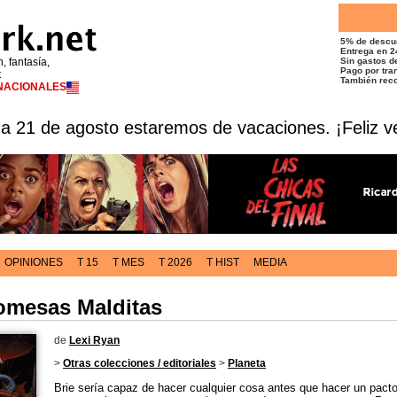
5% de descu
Entrega en 2
n, fantasía,
Sin gastos de
Pago por tran
t
También reco
RNACIONALES
 a 21 de agosto estaremos de vacaciones. ¡Feliz v
OPINIONES
T 15
T MES
T 2026
T HIST
MEDIA
omesas Malditas
de
Lexi Ryan
>
Otras colecciones / editoriales
>
Planeta
Brie sería capaz de hacer cualquier cosa antes que hacer un pacto