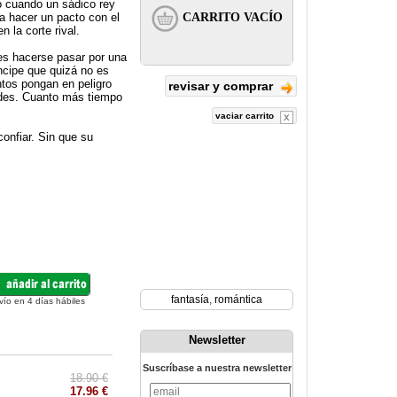
o cuando un sádico rey
 a hacer un pacto con el
 la corte rival.
 es hacerse pasar por una
ncipe que quizá no es
tos pongan en peligro
revisar y comprar
eldes. Cuanto más tiempo
vaciar carrito
confiar. Sin que su
fantasía
,
romántica
vío en 4 días hábiles
Newsletter
Suscríbase a nuestra newsletter
18.90 €
17.96 €