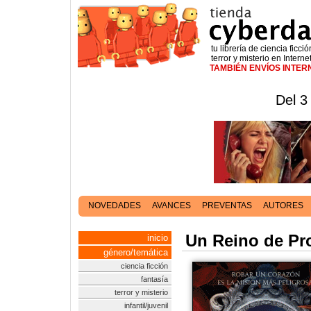
tu librería de ciencia ficció
terror y misterio en Interne
TAMBIÉN ENVÍOS INTE
Del 3
NOVEDADES
AVANCES
PREVENTAS
AUTORES
Un Reino de Pr
inicio
género/temática
ciencia ficción
fantasía
terror y misterio
infantil/juvenil