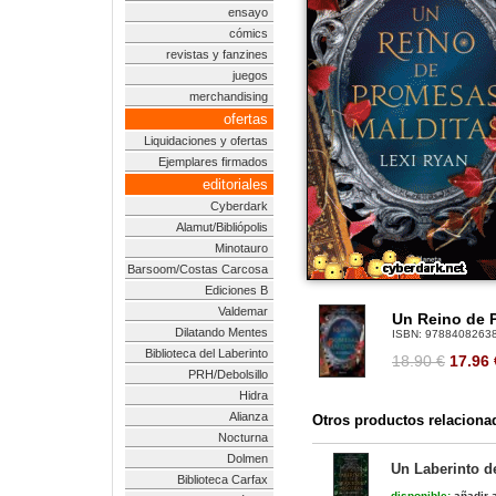
ensayo
cómics
revistas y fanzines
juegos
merchandising
ofertas
Liquidaciones y ofertas
Ejemplares firmados
editoriales
Cyberdark
Alamut/Bibliópolis
Minotauro
Barsoom/Costas Carcosa
Ediciones B
Valdemar
Un Reino de 
Dilatando Mentes
ISBN:
9788408263
Biblioteca del Laberinto
18.90 €
17.96
PRH/Debolsillo
Hidra
Alianza
Otros productos relaciona
Nocturna
Dolmen
Un Laberinto d
Biblioteca Carfax
disponible:
añadir a