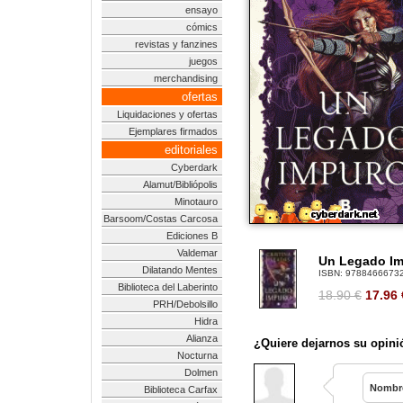
ensayo
cómics
revistas y fanzines
juegos
merchandising
ofertas
Liquidaciones y ofertas
Ejemplares firmados
editoriales
Cyberdark
Alamut/Bibliópolis
Minotauro
Barsoom/Costas Carcosa
Ediciones B
Valdemar
Un Legado I
Dilatando Mentes
ISBN:
9788466673
Biblioteca del Laberinto
18.90 €
17.96
PRH/Debolsillo
Hidra
Alianza
¿Quiere dejarnos su opini
Nocturna
Dolmen
Nombr
Biblioteca Carfax