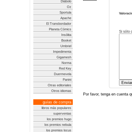
Diábolo
Oz
Sportula
Valoraci
Apache
El Transbordador
Planeta Cómics
Si sólo
Insólita
Booket
Umbriel
Impedimenta
Gigamesh
Norma
Red Key
Duermevela
Panini
Otras editoriales
Otros idiomas
Por favor, tenga en cuenta q
guías de compra
libros más populares
superventas
los premios hugo
los premios nebula
los premios locus