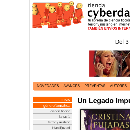
tu librería de ciencia ficció
terror y misterio en Interne
TAMBIÉN ENVÍOS INTE
Del 3
NOVEDADES
AVANCES
PREVENTAS
AUTORES
Un Legado Imp
inicio
género/temática
ciencia ficción
fantasía
terror y misterio
infantil/juvenil