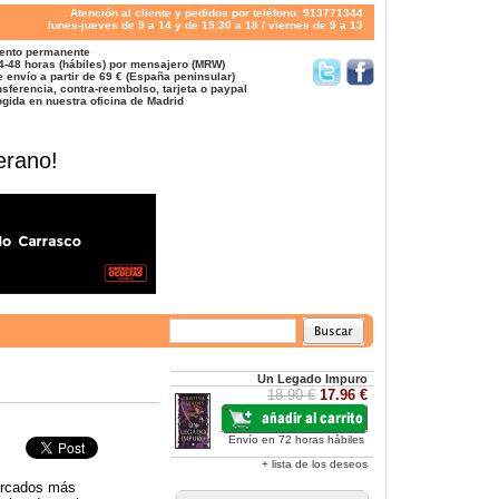
Atención al cliente y pedidos por teléfono: 913771344
lunes-jueves de 9 a 14 y de 15:30 a 18 / viernes de 9 a 13
ento permanente
4-48 horas (hábiles) por mensajero (MRW)
 envío a partir de 69 € (España peninsular)
sferencia, contra-reembolso, tarjeta o paypal
gida en nuestra oficina de Madrid
erano!
Un Legado Impuro
18.90 €
17.96 €
Envío en 72 horas hábiles
+ lista de los deseos
Marcados más