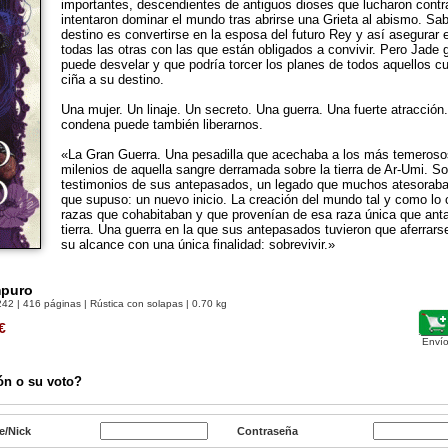
importantes, descendientes de antiguos dioses que lucharon cont
intentaron dominar el mundo tras abrirse una Grieta al abismo. Sa
destino es convertirse en la esposa del futuro Rey y así asegurar 
todas las otras con las que están obligados a convivir. Pero Jade
puede desvelar y que podría torcer los planes de todos aquellos c
ciña a su destino.
Una mujer. Un linaje. Un secreto. Una guerra. Una fuerte atracción
condena puede también liberarnos.
«La Gran Guerra. Una pesadilla que acechaba a los más temerosos
milenios de aquella sangre derramada sobre la tierra de Ar-Umi. S
testimonios de sus antepasados, un legado que muchos atesoraba
que supuso: un nuevo inicio. La creación del mundo tal y como lo
razas que cohabitaban y que provenían de esa raza única que ant
tierra. Una guerra en la que sus antepasados tuvieron que aferrars
su alcance con una única finalidad: sobrevivir.»
mpuro
242
| 416 páginas | Rústica con solapas | 0.70 kg
€
Envío
ón o su voto?
e/Nick
Contraseña