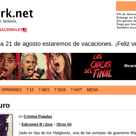
5% de descu
Entrega en 2
n, fantasía,
Sin gastos de
Pago por tran
t
También reco
RNACIONALES
 a 21 de agosto estaremos de vacaciones. ¡Feliz v
OPINIONES
T 15
T MES
T 2026
T HIST
MEDIA
uro
de
Cristina Pujadas
>
Ediciones B / Zeta
>
Otros (b)
Jade es hija de los Halgboots, una de las estirpes de guerreros 