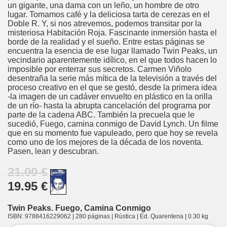
un gigante, una dama con un leño, un hombre de otro
lugar. Tomamos café y la deliciosa tarta de cerezas en el
Doble R. Y, si nos atrevemos, podemos transitar por la
misteriosa Habitación Roja. Fascinante inmersión hasta el
borde de la realidad y el sueño. Entre estas páginas se
encuentra la esencia de ese lugar llamado Twin Peaks, un
vecindario aparentemente idílico, en el que todos hacen lo
imposible por enterrar sus secretos. Carmen Viñolo
desentraña la serie más mítica de la televisión a través del
proceso creativo en el que se gestó, desde la primera idea
-la imagen de un cadáver envuelto en plástico en la orilla
de un río- hasta la abrupta cancelación del programa por
parte de la cadena ABC. También la precuela que le
sucedió, Fuego, camina conmigo de David Lynch. Un filme
que en su momento fue vapuleado, pero que hoy se revela
como uno de los mejores de la década de los noventa.
Pasen, lean y descubran.
21.00 €
19.95 €
Twin Peaks. Fuego, Camina Conmigo
ISBN: 9788416229062 | 280 páginas | Rústica | Ed. Quarentena | 0.30 kg