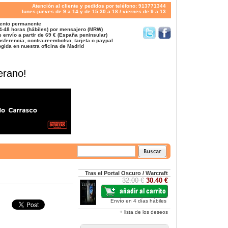
Atención al cliente y pedidos por teléfono: 913771344
lunes-jueves de 9 a 14 y de 15:30 a 18 / viernes de 9 a 13
ento permanente
4-48 horas (hábiles) por mensajero (MRW)
 envío a partir de 69 € (España peninsular)
sferencia, contra-reembolso, tarjeta o paypal
gida en nuestra oficina de Madrid
erano!
Tras el Portal Oscuro / Warcraft
32.00 €
30.40 €
Envío en 4 días hábiles
+ lista de los deseos