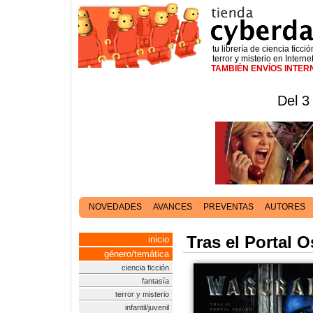
tu librería de ciencia ficció
terror y misterio en Interne
TAMBIÉN ENVÍOS INTE
Del 3
NOVEDADES
AVANCES
PREVENTAS
AUTORES
Tras el Portal O
inicio
género/temática
ciencia ficción
fantasía
terror y misterio
infantil/juvenil