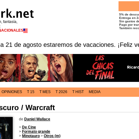
5% de descu
Entrega en 2
n, fantasía,
Sin gastos de
Pago por tran
t
También reco
RNACIONALES
 a 21 de agosto estaremos de vacaciones. ¡Feliz v
OPINIONES
T 15
T MES
T 2026
T HIST
MEDIA
scuro / Warcraft
de
Daniel Wallace
>
De Cine
>
Formato grande
>
Minotauro
>
Otros (m)