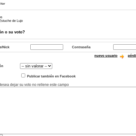
itar
os
 Estuche de Lujo
ón o su voto?
e/Nick
Contraseña
nuevo usuario
pérd
ón
Publicar también en Facebook
 desea dejar su voto no rellene este campo