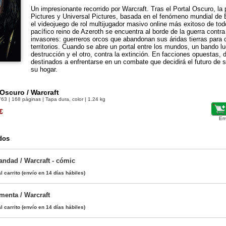
Un impresionante recorrido por Warcraft. Tras el Portal Oscuro, l
Pictures y Universal Pictures, basada en el fenómeno mundial de 
el videojuego de rol multijugador masivo online más exitoso de tod
pacífico reino de Azeroth se encuentra al borde de la guerra contr
invasores: guerreros orcos que abandonan sus áridas tierras para 
territorios. Cuando se abre un portal entre los mundos, un bando lu
destrucción y el otro, contra la extinción. En facciones opuestas,
destinados a enfrentarse en un combate que decidirá el futuro de s
su hogar.
 Oscuro / Warcraft
763
| 168 páginas | Tapa dura, color | 1.24 kg
€
En
dos
ndad / Warcraft - cómic
l carrito
(envío en 14 días hábiles)
menta / Warcraft
l carrito
(envío en 14 días hábiles)