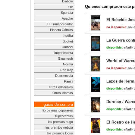
Diábolo
Quienes compraron este pr
Oz
Sportula
Apache
El Rebelde Jos
El Transbordador
no disponible:
solic
Planeta Cómics
Insólita
La Guerra cont
Booket
Umbriel
disponible:
añadir a
Impedimenta
Gigamesh
World of Warcr
Norma
no disponible:
solic
Red Key
Duermevela
Lazos de Herma
Panini
Otras editoriales
disponible:
añadir a
Otros idiomas
Durotan / Warcr
guías de compra
disponible:
añadir a
libros más populares
superventas
los premios hugo
El Rostro de H
los premios nebula
disponible:
añadir a
los premios locus