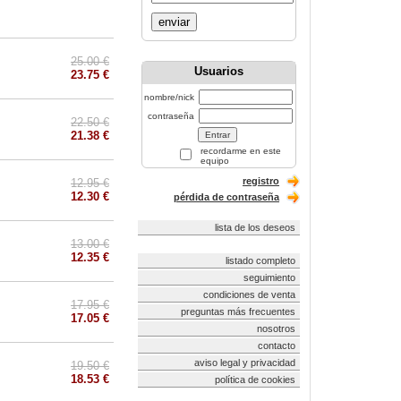
enviar
25.00 €
Usuarios
23.75 €
nombre/nick
contraseña
22.50 €
21.38 €
recordarme en este
equipo
registro
12.95 €
12.30 €
pérdida de contraseña
lista de los deseos
13.00 €
12.35 €
listado completo
seguimiento
condiciones de venta
17.95 €
preguntas más frecuentes
17.05 €
nosotros
contacto
aviso legal y privacidad
19.50 €
18.53 €
política de cookies