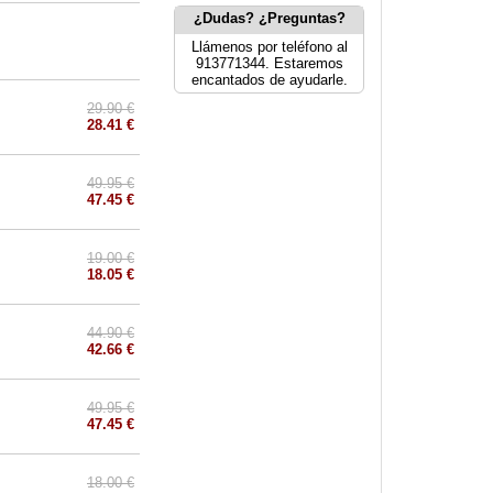
¿Dudas? ¿Preguntas?
Llámenos por teléfono al
913771344. Estaremos
encantados de ayudarle.
29.90 €
28.41 €
49.95 €
47.45 €
19.00 €
18.05 €
44.90 €
42.66 €
49.95 €
47.45 €
18.00 €