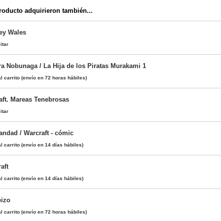
oducto adquirieron también...
ey Wales
itar
ra Nobunaga / La Hija de los Piratas Murakami 1
l carrito
(envío en 72 horas hábiles)
aft. Mareas Tenebrosas
itar
ndad / Warcraft - cómic
l carrito
(envío en 14 días hábiles)
aft
l carrito
(envío en 14 días hábiles)
eizo
l carrito
(envío en 72 horas hábiles)