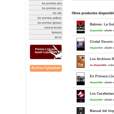
los premios pkd
los premios acc
Otros productos disponibl
los wfa
los premios pulitzer
los premios ignotus
Batman. La Guí
ciencia ficción
disponible:
añadir a
fantasía
terror
Cristal Oscuro:
disponible:
añadir a
Premio Literario
Xatafi-Cyberdark
Los Archivos 
no disponible:
solic
Archivo Cyberdark
En Primera Lín
disponible:
añadir a
Los Cazafantasm
disponible:
añadir a
Manual del Imp