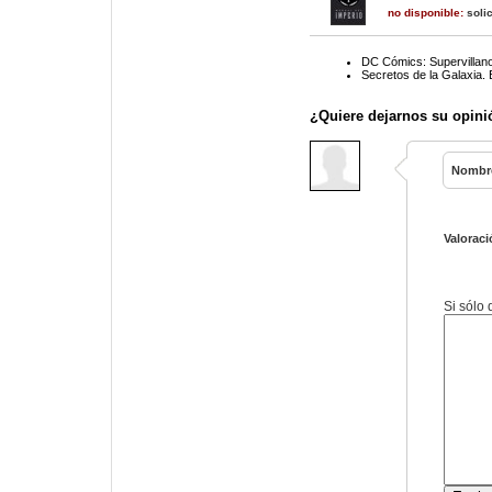
no disponible:
solic
DC Cómics: Supervillan
Secretos de la Galaxia.
¿Quiere dejarnos su opini
Nombr
Valoraci
Si sólo