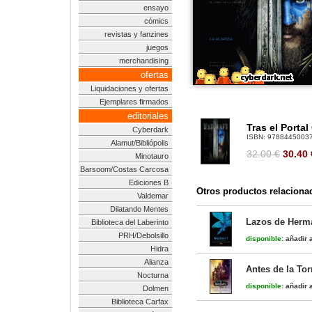
ensayo
cómics
revistas y fanzines
juegos
merchandising
ofertas
Liquidaciones y ofertas
Ejemplares firmados
editoriales
Tras el Portal
Cyberdark
ISBN:
9788445003
Alamut/Bibliópolis
32.00 €
30.40
Minotauro
Barsoom/Costas Carcosa
Ediciones B
Otros productos relaciona
Valdemar
Dilatando Mentes
Lazos de Herma
Biblioteca del Laberinto
PRH/Debolsillo
disponible:
añadir a
Hidra
Alianza
Antes de la Tor
Nocturna
disponible:
añadir a
Dolmen
Biblioteca Carfax