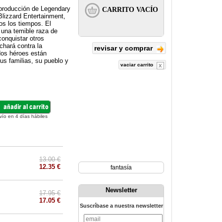
a producción de Legendary
Blizzard Entertainment,
os los tiempos. El
a una temible raza de
conquistar otros
chará contra la
revisar y comprar
 dos héroes están
us familias, su pueblo y
vaciar carrito
vío en 4 días hábiles
13.00 €
12.35 €
fantasía
Newsletter
17.95 €
17.05 €
Suscríbase a nuestra newsletter