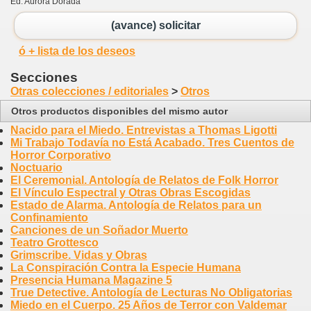
Ed. Aurora Dorada
(avance) solicitar
ó + lista de los deseos
Secciones
Otras colecciones / editoriales
>
Otros
Otros productos disponibles del mismo autor
Nacido para el Miedo. Entrevistas a Thomas Ligotti
Mi Trabajo Todavía no Está Acabado. Tres Cuentos de
Horror Corporativo
Noctuario
El Ceremonial. Antología de Relatos de Folk Horror
El Vínculo Espectral y Otras Obras Escogidas
Estado de Alarma. Antología de Relatos para un
Confinamiento
Canciones de un Soñador Muerto
Teatro Grottesco
Grimscribe. Vidas y Obras
La Conspiración Contra la Especie Humana
Presencia Humana Magazine 5
True Detective. Antología de Lecturas No Obligatorias
Miedo en el Cuerpo. 25 Años de Terror con Valdemar