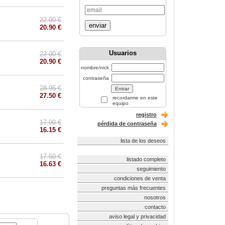
22.00 €
enviar
20.90 €
Usuarios
22.00 €
20.90 €
nombre/nick
contraseña
28.95 €
27.50 €
recordarme en este
equipo
registro
17.00 €
pérdida de contraseña
16.15 €
lista de los deseos
17.50 €
listado completo
16.63 €
seguimiento
condiciones de venta
preguntas más frecuentes
nosotros
contacto
aviso legal y privacidad