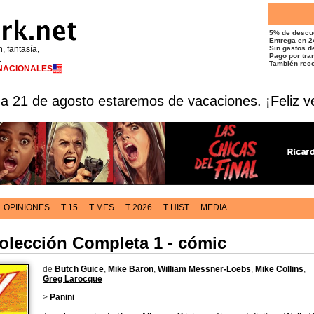
5% de descu
Entrega en 2
n, fantasía,
Sin gastos de
Pago por tran
t
También reco
RNACIONALES
 a 21 de agosto estaremos de vacaciones. ¡Feliz v
OPINIONES
T 15
T MES
T 2026
T HIST
MEDIA
olección Completa 1 - cómic
de
Butch Guice
,
Mike Baron
,
William Messner-Loebs
,
Mike Collins
,
Greg Larocque
>
Panini