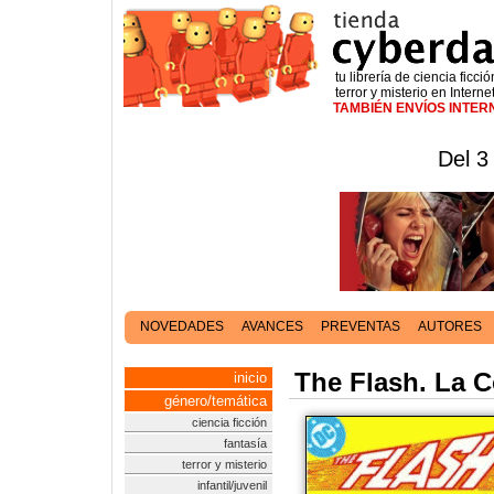
tu librería de ciencia ficció
terror y misterio en Interne
TAMBIÉN ENVÍOS INTE
Del 3
NOVEDADES
AVANCES
PREVENTAS
AUTORES
The Flash. La C
inicio
género/temática
ciencia ficción
fantasía
terror y misterio
infantil/juvenil