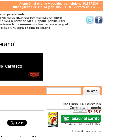
Atención al cliente y pedidos por teléfono: 913771344
lunes-jueves de 9 a 14 y de 15:30 a 18 / viernes de 9 a 13
ento permanente
4-48 horas (hábiles) por mensajero (MRW)
 envío a partir de 69 € (España peninsular)
sferencia, contra-reembolso, tarjeta o paypal
gida en nuestra oficina de Madrid
erano!
The Flash. La Colección
Completa 1 - cómic
55.00 €
52.25 €
Envío en 14 días hábiles
+ lista de los deseos