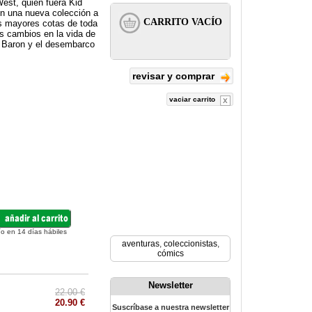
West, quien fuera Kid
on una nueva colección a
as mayores cotas de toda
es cambios en la vida de
r Baron y el desembarco
revisar y comprar
vaciar carrito
ío en 14 días hábiles
aventuras
,
coleccionistas
,
cómics
Newsletter
22.00 €
20.90 €
Suscríbase a nuestra newsletter