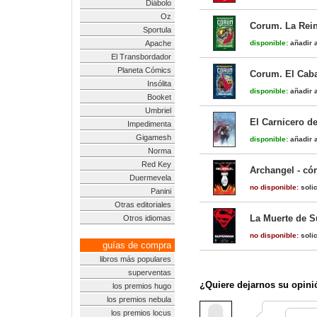
Diábolo
Oz
Corum. La Rein
Sportula
Apache
disponible:
añadir a
El Transbordador
Planeta Cómics
Corum. El Caba
Insólita
disponible:
añadir a
Booket
Umbriel
El Carnicero de
Impedimenta
Gigamesh
disponible:
añadir a
Norma
Red Key
Archangel - có
Duermevela
no disponible:
solic
Panini
Otras editoriales
La Muerte de 
Otros idiomas
no disponible:
solic
guías de compra
libros más populares
superventas
¿Quiere dejarnos su opini
los premios hugo
los premios nebula
los premios locus