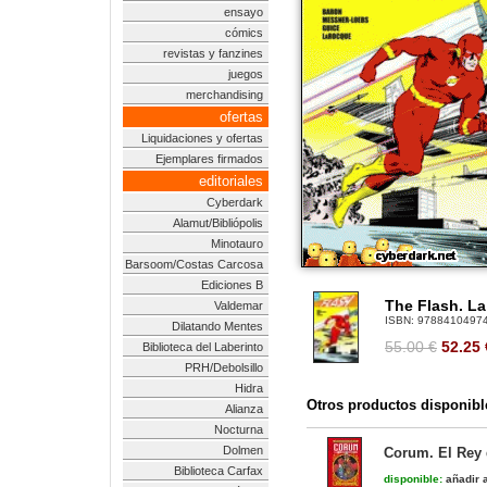
ensayo
cómics
revistas y fanzines
juegos
merchandising
ofertas
Liquidaciones y ofertas
Ejemplares firmados
editoriales
Cyberdark
Alamut/Bibliópolis
Minotauro
Barsoom/Costas Carcosa
Ediciones B
The Flash. La
Valdemar
ISBN:
9788410497
Dilatando Mentes
55.00 €
52.25
Biblioteca del Laberinto
PRH/Debolsillo
Hidra
Otros productos disponibl
Alianza
Nocturna
Dolmen
Corum. El Rey 
Biblioteca Carfax
disponible:
añadir a