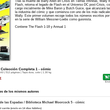
Tras la muerte de Barry Allen en Crisis en Tierras Infinitas, Wally 
Flash, retoma el legado de Flash en el Universo DC post-Crisis, c
cargo inicialmente de Mike Baron y Butch Guice, que alcanzará l
la industria del cómic y que comienza con uno de los más radical
Wally. Este primer volumen recoge todos los números escritos po
en la serie de William Messner-Loebs como guionista.
Contiene The Flash 1-18 y Annual 1
 Colección Completa 1 - cómic
443
| 512 páginas | Tapa dura, color | 1.30 kg
€
Env
es de los mismos autores
de las Espadas / Biblioteca Michael Moorcock 5 - cómic
l carrito
(envío en 14 días hábiles)