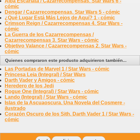
Alba Escarlata / Cazarrecompensas. Star Wars 6 -
cómic
Dengar / Cazarrecompensas. Star Wars 5 - cómic
¿Qué Lugar Está Más Lejos de Aquí? 1 - cómic
Crimson Reign / Cazarrecompensas 4. Star Wars -
cómic
La Guerra de los Cazarrecompensas /
Cazarrecompensas 3. Star Wars - cómic
Objetivo Valance / Cazarrecompensas 2. Star Wars -
cómic
Quienes compraron este producto adquirieron también...
Las Portadas de Marvel 1 / Star Wars - cómic
Princesa Leia (Integral) / Star Wars
Darth Vader y Amigos - cómic
Heredero de los Jedi
Rogue One (Integral) / Star Wars - cómic
Lando (Integral) / Star Wars - cómic
Islas de la Ascuaoscura. Una Novela del Cosmere -
ilustrado
Corazón Oscuro de los Sith. Darth Vader 1 / Star Wars -
cómic