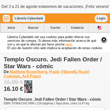
Del 3 a 21 de agosto estaremos de vacaciones. ¡Feliz verano!
Librería Cyberdark
Login
Inicio
Buscar
Carrito
Contacto
Librería Cyberdark.net usa cookies para poder ofrecer sus
servicios de compra. Si desea más información acerca de qué
son y en qué le afectan por favor pinche
aquí
.
El uso de nuestro sitio web implica la aceptación de estas cookies.
Templo Oscuro. Jedi Fallen Order /
Star Wars - cómic
De
Matthew Rosenberg
,
Paolo Villanelli
,
Ruairí
Coleman
,
Arif Priant
16.95 €
16.10 €
Templo Oscuro. Jedi Fallen Order / Star Wars - cómic
ISBN: 9788413417899 | 128 páginas | Tapa dura, color | 0.47 kg