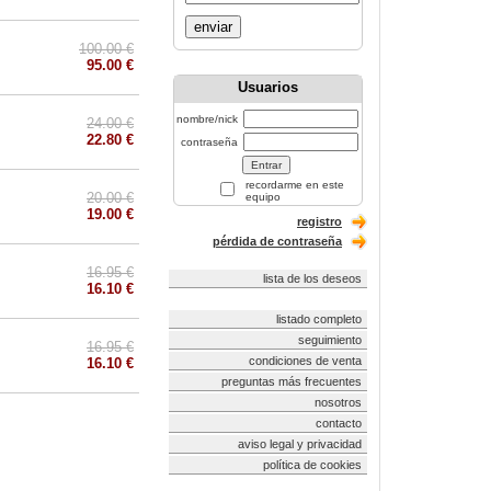
enviar
100.00 €
95.00 €
Usuarios
nombre/nick
24.00 €
22.80 €
contraseña
recordarme en este
20.00 €
equipo
19.00 €
registro
pérdida de contraseña
16.95 €
lista de los deseos
16.10 €
listado completo
seguimiento
16.95 €
condiciones de venta
16.10 €
preguntas más frecuentes
nosotros
contacto
aviso legal y privacidad
política de cookies