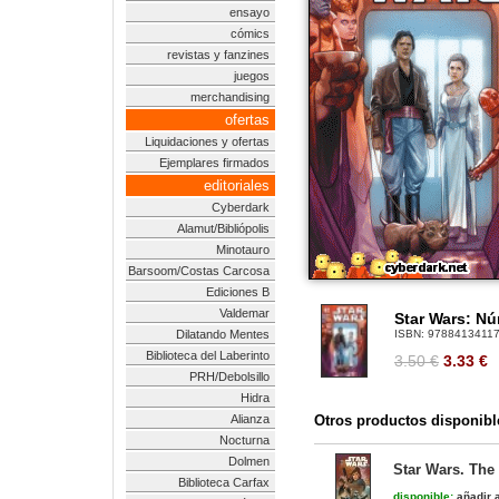
ensayo
cómics
revistas y fanzines
juegos
merchandising
ofertas
Liquidaciones y ofertas
Ejemplares firmados
editoriales
Cyberdark
Alamut/Bibliópolis
Minotauro
Barsoom/Costas Carcosa
Ediciones B
Valdemar
Star Wars: Nú
Dilatando Mentes
ISBN:
9788413411
Biblioteca del Laberinto
3.50 €
3.33
€
PRH/Debolsillo
Hidra
Alianza
Otros productos disponibl
Nocturna
Dolmen
Star Wars. The
Biblioteca Carfax
disponible:
añadir a