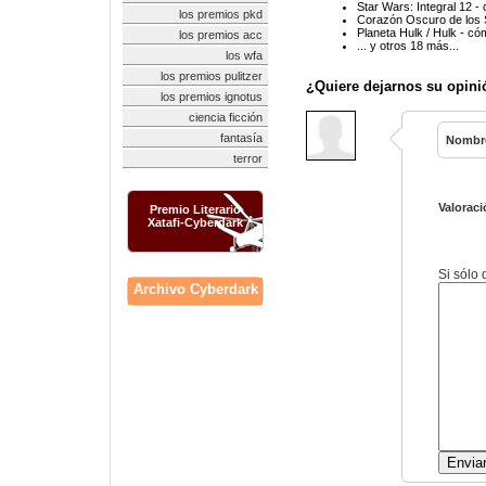
Star Wars: Integral 12 -
los premios pkd
Corazón Oscuro de los S
Planeta Hulk / Hulk - có
los premios acc
... y otros 18 más...
los wfa
los premios pulitzer
¿Quiere dejarnos su opini
los premios ignotus
ciencia ficción
fantasía
Nombr
terror
Valoraci
Premio Literario
Xatafi-Cyberdark
Si sólo
Archivo Cyberdark