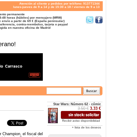
Atención al cliente y pedidos por teléfono: 913771344
lunes-jueves de 9 a 14 y de 15:30 a 18 / viernes de 9 a 13
ento permanente
4-48 horas (hábiles) por mensajero (MRW)
 envío a partir de 69 € (España peninsular)
sferencia, contra-reembolso, tarjeta o paypal
gida en nuestra oficina de Madrid
erano!
Star Wars: Número 62 - cómic
3.50 €
3.33 €
Recibir aviso disponibilidad
+ lista de los deseos
 Champion, el fiscal del