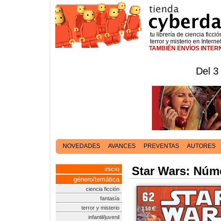
tu librería de ciencia ficció
terror y misterio en Interne
TAMBIÉN ENVÍOS INTE
Del 3
NOVEDADES
AVANCES
PREVENTAS
AUTORES
Star Wars: Núm
inicio
género/temática
ciencia ficción
fantasía
terror y misterio
infantil/juvenil