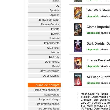
Diábolo
Oz
Star Wars Marv
Sportula
Apache
disponible:
añadir a
El Transbordador
Planeta Cómics
Cisma Imperial.
Insólita
disponible:
añadir a
Booket
Umbriel
Impedimenta
Dark Droids. Da
Gigamesh
disponible:
añadir a
Norma
Red Key
Fuerza Desatada
Duermevela
Panini
disponible:
añadir a
Otras editoriales
Otros idiomas
Al Fuego (Parte
disponible:
añadir a
guías de compra
libros más populares
Mech Cadet Yu - cómic
superventas
Traición. Darth Vader 5 
los premios hugo
Crimson Reign. Darth Va
La Guerra de los Cazarr
los premios nebula
Star Wars: Integral 13 -
los premios locus
¡Al Fuego! Darth Vader 2