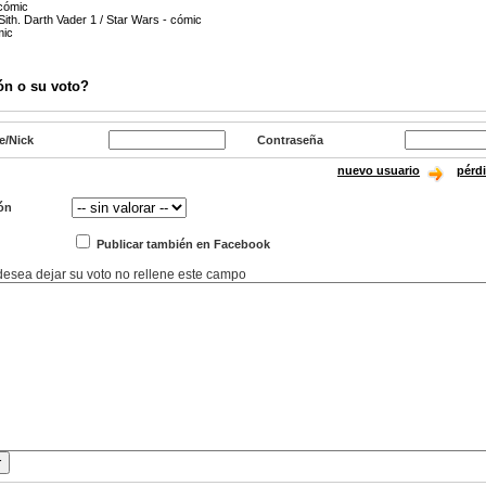
 cómic
ith. Darth Vader 1 / Star Wars - cómic
mic
ón o su voto?
e/Nick
Contraseña
nuevo usuario
pérd
ón
Publicar también en Facebook
 desea dejar su voto no rellene este campo