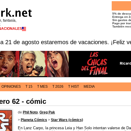
5% de descu
Entrega en 2
n, fantasía,
Sin gastos de
Pago por tran
t
También reco
RNACIONALES
 a 21 de agosto estaremos de vacaciones. ¡Feliz v
OPINIONES
T 15
T MES
T 2026
T HIST
MEDIA
ero 62 - cómic
de
Phil Noto
,
Greg Pak
>
Planeta Cómics
>
Star Wars (cómics)
En Lanz Carpo, la princesa Leia y Han Solo intentan valerse de Dar