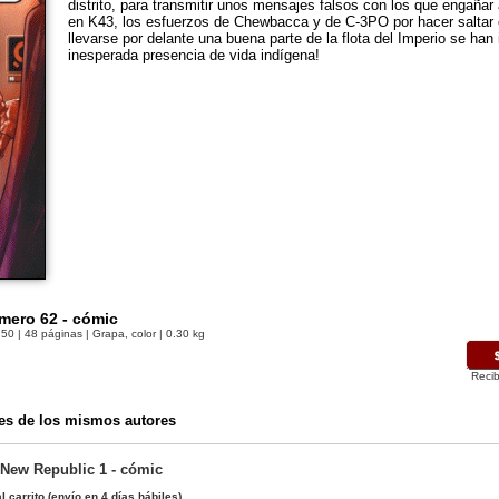
distrito, para transmitir unos mensajes falsos con los que engañar 
en K43, los esfuerzos de Chewbacca y de C-3PO por hacer saltar el
llevarse por delante una buena parte de la flota del Imperio se han i
inesperada presencia de vida indígena!
mero 62 - cómic
750
| 48 páginas | Grapa, color | 0.30 kg
Recib
es de los mismos autores
 New Republic 1 - cómic
l carrito
(envío en 4 días hábiles)