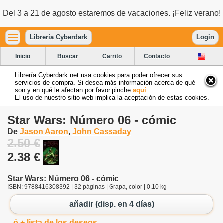
Del 3 a 21 de agosto estaremos de vacaciones. ¡Feliz verano!
Librería Cyberdark
Login
Inicio
Buscar
Carrito
Contacto
Librería Cyberdark.net usa cookies para poder ofrecer sus
servicios de compra. Si desea más información acerca de qué
son y en qué le afectan por favor pinche
aquí
.
El uso de nuestro sitio web implica la aceptación de estas cookies.
Star Wars: Número 06 - cómic
De
Jason Aaron
,
John Cassaday
2.50 €
2.38 €
Star Wars: Número 06 - cómic
ISBN: 9788416308392 | 32 páginas | Grapa, color | 0.10 kg
añadir (disp. en 4 días)
ó + lista de los deseos