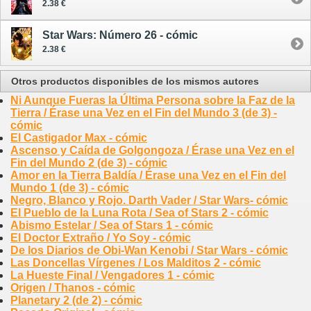
2.38 €
Star Wars: Número 26 - cómic
2.38 €
Otros productos disponibles de los mismos autores
Ni Aunque Fueras la Última Persona sobre la Faz de la
Tierra / Érase una Vez en el Fin del Mundo 3 (de 3) -
cómic
El Castigador Max - cómic
Ascenso y Caída de Golgongoza / Érase una Vez en el
Fin del Mundo 2 (de 3) - cómic
Amor en la Tierra Baldía / Érase una Vez en el Fin del
Mundo 1 (de 3) - cómic
Negro, Blanco y Rojo. Darth Vader / Star Wars- cómic
El Pueblo de la Luna Rota / Sea of Stars 2 - cómic
Abismo Estelar / Sea of Stars 1 - cómic
El Doctor Extraño / Yo Soy - cómic
De los Diarios de Obi-Wan Kenobi / Star Wars - cómic
Las Doncellas Vírgenes / Los Malditos 2 - cómic
La Hueste Final / Vengadores 1 - cómic
Origen / Thanos - cómic
Planetary 2 (de 2) - cómic