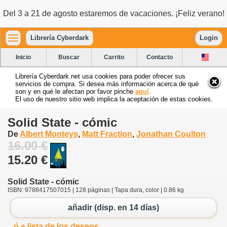
Del 3 a 21 de agosto estaremos de vacaciones. ¡Feliz verano!
Librería Cyberdark
Login
Inicio
Buscar
Carrito
Contacto
Librería Cyberdark.net usa cookies para poder ofrecer sus
servicios de compra. Si desea más información acerca de qué
son y en qué le afectan por favor pinche
aquí
.
El uso de nuestro sitio web implica la aceptación de estas cookies.
Solid State - cómic
De
Albert Monteys
,
Matt Fraction
,
Jonathan Coulton
16.00 €
15.20 €
Solid State - cómic
ISBN: 9788417507015 | 128 páginas | Tapa dura, color | 0.86 kg
añadir (disp. en 14 días)
ó + lista de los deseos