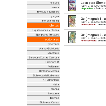
Loca para Siempre
ensayo
ISBN: 9788490949887 |
cómics
disponible:
añadir al c
revistas y fanzines
juegos
Oz (Integral) 1 -
merchandising
ISBN: 9788490949825 |
no disponible:
solicit
ofertas
Liquidaciones y ofertas
Oz (Integral) 2 -
Ejemplares firmados
ISBN: 9788491670308 |
editoriales
no disponible:
solicit
Cyberdark
Alamut/Bibliópolis
Minotauro
Barsoom/Costas Carcosa
Ediciones B
Valdemar
Dilatando Mentes
Biblioteca del Laberinto
PRH/Debolsillo
Hidra
Alianza
Nocturna
Dolmen
Biblioteca Carfax