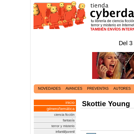
tu librería de ciencia ficció
terror y misterio en Interne
TAMBIÉN ENVÍOS INTE
Del 3
NOVEDADES
AVANCES
PREVENTAS
AUTORES
Skottie Young
inicio
género/temática
ciencia ficción
fantasía
terror y misterio
infantil/juvenil