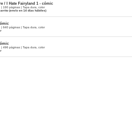
 / I Hate Fairyland 1 - cómic
 160 páginas | Tapa dura, color
arrito
(envío en 14 días hábiles)
 cómic
 640 páginas | Tapa dura, color
ar
 cómic
 496 páginas | Tapa dura, color
ar