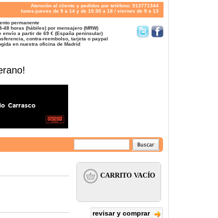
Atención al cliente y pedidos por teléfono: 913771344
lunes-jueves de 9 a 14 y de 15:30 a 18 / viernes de 9 a 13
ento permanente
4-48 horas (hábiles) por mensajero (MRW)
 envío a partir de 69 € (España peninsular)
sferencia, contra-reembolso, tarjeta o paypal
gida en nuestra oficina de Madrid
erano!
revisar y comprar