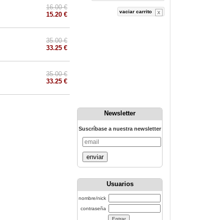
16.00 €
vaciar carrito
15.20 €
35.00 €
33.25 €
35.00 €
33.25 €
Newsletter
Suscríbase a nuestra newsletter
enviar
Usuarios
nombre/nick
contraseña