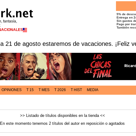
5% de descu
Entrega en 2
n, fantasía,
Sin gastos de
Pago por tran
t
También reco
RNACIONALES
 a 21 de agosto estaremos de vacaciones. ¡Feliz v
OPINIONES
T 15
T MES
T 2026
T HIST
MEDIA
>> Listado de títulos disponibles en la tienda <<
En este momento tenemos 2 títulos del autor en reposición o agotados