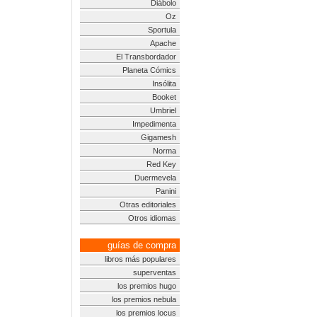
Diábolo
Oz
Sportula
Apache
El Transbordador
Planeta Cómics
Insólita
Booket
Umbriel
Impedimenta
Gigamesh
Norma
Red Key
Duermevela
Panini
Otras editoriales
Otros idiomas
guías de compra
libros más populares
superventas
los premios hugo
los premios nebula
los premios locus