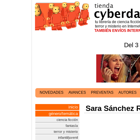
tu librería de ciencia ficció
terror y misterio en Interne
TAMBIÉN ENVÍOS INTE
Del 3
NOVEDADES
AVANCES
PREVENTAS
AUTORES
Sara Sánchez 
inicio
género/temática
ciencia ficción
fantasía
terror y misterio
infantil/juvenil