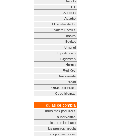
Diábolo
Oz
Sportula
Apache
El Transbordador
Planeta Cómics
Insólita
Booket
Umbriel
Impedimenta
Gigamesh
Norma
Red Key
Duermevela
Panini
Otras editoriales
Otros idiomas
guías de compra
libros más populares
superventas
los premios hugo
los premios nebula
los premios locus