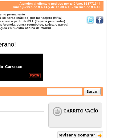
Atención al cliente y pedidos por teléfono: 913771344
lunes-jueves de 9 a 14 y de 15:30 a 18 / viernes de 9 a 13
ento permanente
4-48 horas (hábiles) por mensajero (MRW)
 envío a partir de 69 € (España peninsular)
sferencia, contra-reembolso, tarjeta o paypal
gida en nuestra oficina de Madrid
erano!
revisar y comprar