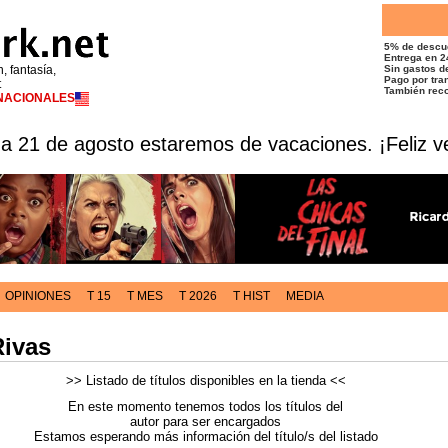
5% de descu
Entrega en 2
n, fantasía,
Sin gastos de
Pago por tran
t
También reco
RNACIONALES
 a 21 de agosto estaremos de vacaciones. ¡Feliz v
OPINIONES
T 15
T MES
T 2026
T HIST
MEDIA
Rivas
>> Listado de títulos disponibles en la tienda <<
En este momento tenemos todos los títulos del
autor para ser encargados
Estamos esperando más información del título/s del listado