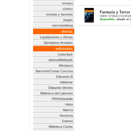
ensayo
cómics
Fantasía y Terror
revistas y fanzines
ISBN: 9788417433536 |
disponible:
añadir al c
juegos
merchandising
ofertas
Liquidaciones y ofertas
Ejemplares firmados
editoriales
Cyberdark
Alamut/Bibliópolis
Minotauro
Barsoom/Costas Carcosa
Ediciones B
Valdemar
Dilatando Mentes
Biblioteca del Laberinto
PRH/Debolsillo
Hidra
Alianza
Nocturna
Dolmen
Biblioteca Carfax