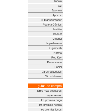
Diábolo
Oz
Sportula
Apache
El Transbordador
Planeta Cómics
Insólita
Booket
Umbriel
Impedimenta
Gigamesh
Norma
Red Key
Duermevela
Panini
Otras editoriales
Otros idiomas
guías de compra
libros más populares
superventas
los premios hugo
los premios nebula
los premios locus