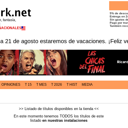
5% de descu
Entrega en 2
n, fantasía,
Sin gastos de
Pago por tran
t
También reco
RNACIONALES
 a 21 de agosto estaremos de vacaciones. ¡Feliz v
OPINIONES
T 15
T MES
T 2026
T HIST
MEDIA
>> Listado de títulos disponibles en la tienda <<
En este momento tenemos TODOS los títulos de este
listado
en nuestras instalaciones