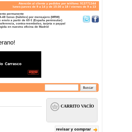
Atención al cliente y pedidos por teléfono: 913771344
lunes-jueves de 9 a 14 y de 15:30 a 18 / viernes de 9 a 13
ento permanente
4-48 horas (hábiles) por mensajero (MRW)
 envío a partir de 69 € (España peninsular)
sferencia, contra-reembolso, tarjeta o paypal
gida en nuestra oficina de Madrid
erano!
revisar y comprar