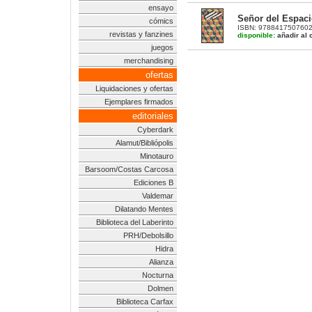
ensayo
Señor del Espaci
cómics
ISBN: 9788417507602 
revistas y fanzines
disponible:
añadir al c
juegos
merchandising
ofertas
Liquidaciones y ofertas
Ejemplares firmados
editoriales
Cyberdark
Alamut/Bibliópolis
Minotauro
Barsoom/Costas Carcosa
Ediciones B
Valdemar
Dilatando Mentes
Biblioteca del Laberinto
PRH/Debolsillo
Hidra
Alianza
Nocturna
Dolmen
Biblioteca Carfax