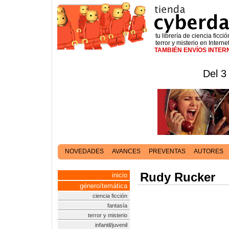
tu librería de ciencia ficció
terror y misterio en Interne
TAMBIÉN ENVÍOS INTE
Del 3
NOVEDADES
AVANCES
PREVENTAS
AUTORES
Rudy Rucker
inicio
género/temática
ciencia ficción
fantasía
terror y misterio
infantil/juvenil