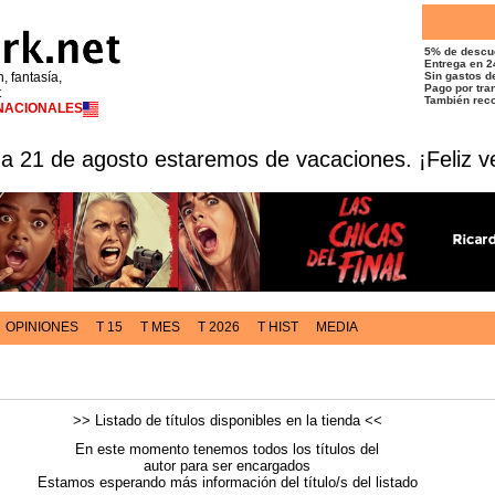
5% de descu
Entrega en 2
n, fantasía,
Sin gastos de
Pago por tran
t
También reco
RNACIONALES
 a 21 de agosto estaremos de vacaciones. ¡Feliz v
OPINIONES
T 15
T MES
T 2026
T HIST
MEDIA
>> Listado de títulos disponibles en la tienda <<
En este momento tenemos todos los títulos del
autor para ser encargados
Estamos esperando más información del título/s del listado