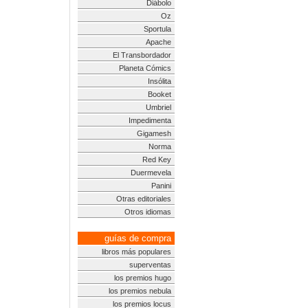
Diábolo
Oz
Sportula
Apache
El Transbordador
Planeta Cómics
Insólita
Booket
Umbriel
Impedimenta
Gigamesh
Norma
Red Key
Duermevela
Panini
Otras editoriales
Otros idiomas
guías de compra
libros más populares
superventas
los premios hugo
los premios nebula
los premios locus