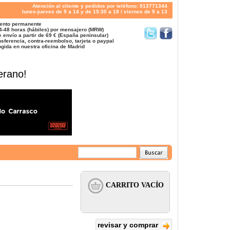
Atención al cliente y pedidos por teléfono: 913771344
lunes-jueves de 9 a 14 y de 15:30 a 18 / viernes de 9 a 13
ento permanente
4-48 horas (hábiles) por mensajero (MRW)
 envío a partir de 69 € (España peninsular)
sferencia, contra-reembolso, tarjeta o paypal
gida en nuestra oficina de Madrid
erano!
revisar y comprar