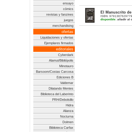
ensayo
cómics
El Manuscrito de
revistas y fanzines
ISBN: 9791387629779 |
disponible:
añadir al c
juegos
merchandising
ofertas
Liquidaciones y ofertas
Ejemplares firmados
editoriales
Cyberdark
Alamut/Bibliópolis
Minotauro
Barsoom/Costas Carcosa
Ediciones B
Valdemar
Dilatando Mentes
Biblioteca del Laberinto
PRH/Debolsillo
Hidra
Alianza
Nocturna
Dolmen
Biblioteca Carfax