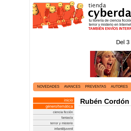
tu librería de ciencia ficció
terror y misterio en Interne
TAMBIÉN ENVÍOS INTE
Del 3
NOVEDADES
AVANCES
PREVENTAS
AUTORES
Rubén Cordón
inicio
género/temática
ciencia ficción
fantasía
terror y misterio
infantil/juvenil