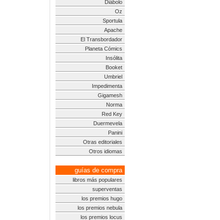
Diábolo
Oz
Sportula
Apache
El Transbordador
Planeta Cómics
Insólita
Booket
Umbriel
Impedimenta
Gigamesh
Norma
Red Key
Duermevela
Panini
Otras editoriales
Otros idiomas
guías de compra
libros más populares
superventas
los premios hugo
los premios nebula
los premios locus