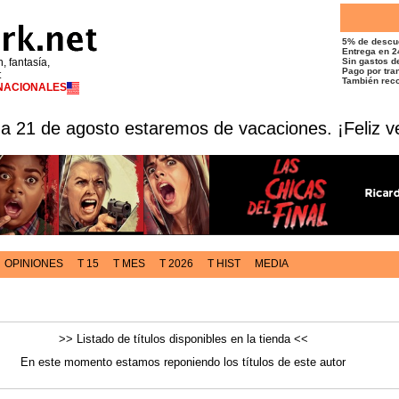
5% de descu
Entrega en 2
n, fantasía,
Sin gastos de
Pago por tran
t
También reco
RNACIONALES
 a 21 de agosto estaremos de vacaciones. ¡Feliz v
OPINIONES
T 15
T MES
T 2026
T HIST
MEDIA
>> Listado de títulos disponibles en la tienda <<
En este momento estamos reponiendo los títulos de este autor