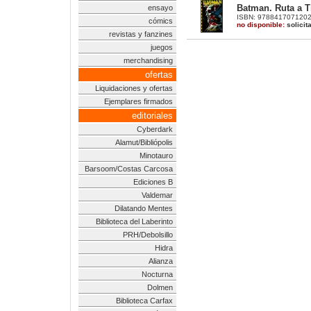
Batman. Ruta a Ti
ensayo
ISBN: 9788417071202 |
cómics
no disponible:
solicit
revistas y fanzines
juegos
merchandising
ofertas
Liquidaciones y ofertas
Ejemplares firmados
editoriales
Cyberdark
Alamut/Bibliópolis
Minotauro
Barsoom/Costas Carcosa
Ediciones B
Valdemar
Dilatando Mentes
Biblioteca del Laberinto
PRH/Debolsillo
Hidra
Alianza
Nocturna
Dolmen
Biblioteca Carfax