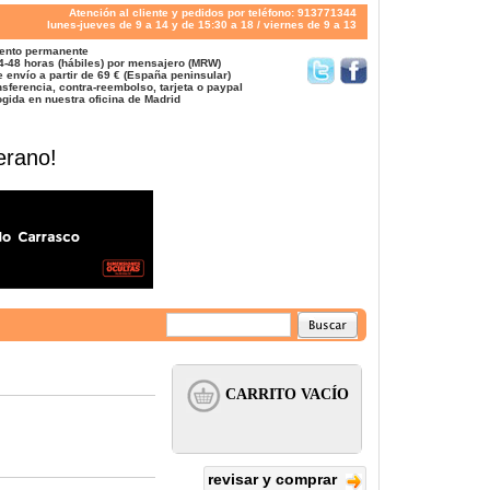
Atención al cliente y pedidos por teléfono: 913771344
lunes-jueves de 9 a 14 y de 15:30 a 18 / viernes de 9 a 13
ento permanente
4-48 horas (hábiles) por mensajero (MRW)
 envío a partir de 69 € (España peninsular)
sferencia, contra-reembolso, tarjeta o paypal
gida en nuestra oficina de Madrid
erano!
revisar y comprar