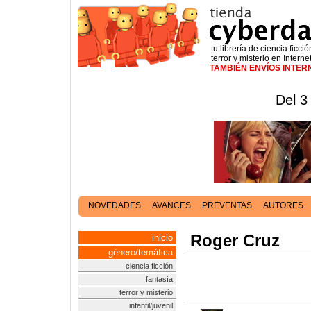
tu librería de ciencia ficció
terror y misterio en Interne
TAMBIÉN ENVÍOS INTE
Del 3
NOVEDADES
AVANCES
PREVENTAS
AUTORES
Roger Cruz
inicio
género/temática
ciencia ficción
fantasía
terror y misterio
infantil/juvenil