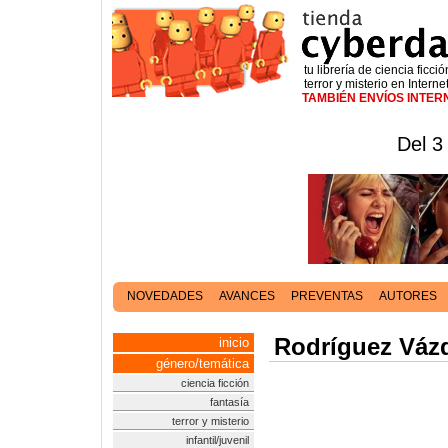
tu librería de ciencia ficció
terror y misterio en Interne
TAMBIÉN ENVÍOS INTE
Del 3
NOVEDADES
AVANCES
PREVENTAS
AUTORES
Rodríguez Váz
inicio
género/temática
ciencia ficción
fantasía
terror y misterio
infantil/juvenil