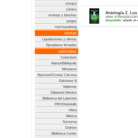
ensayo
cómics
Antología Z. Los 
revistas y fanzines
ISBN: 9788493814397 |
disponible:
añadir al 
juegos
merchandising
ofertas
Liquidaciones y ofertas
Ejemplares firmados
editoriales
Cyberdark
Alamut/Bibliópolis
Minotauro
Barsoom/Costas Carcosa
Ediciones B
Valdemar
Dilatando Mentes
Biblioteca del Laberinto
PRH/Debolsillo
Hidra
Alianza
Nocturna
Dolmen
Biblioteca Carfax