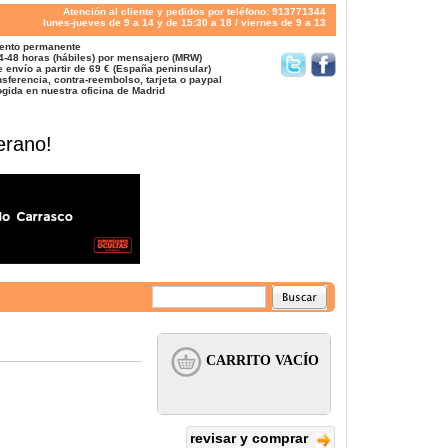
Atención al cliente y pedidos por teléfono: 913771344
lunes-jueves de 9 a 14 y de 15:30 a 18 / viernes de 9 a 13
ento permanente
4-48 horas (hábiles) por mensajero (MRW)
 envío a partir de 69 € (España peninsular)
sferencia, contra-reembolso, tarjeta o paypal
gida en nuestra oficina de Madrid
erano!
revisar y comprar