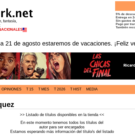
5% de descu
Entrega en 2
n, fantasía,
Sin gastos de
Pago por tran
t
También reco
RNACIONALES
 a 21 de agosto estaremos de vacaciones. ¡Feliz v
OPINIONES
T 15
T MES
T 2026
T HIST
MEDIA
quez
>> Listado de títulos disponibles en la tienda <<
En este momento tenemos todos los títulos del
autor para ser encargados
Estamos esperando más información del título/s del listado