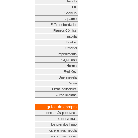
Diábolo
Oz
Sportula
Apache
El Transbordador
Planeta Cómics
Insólita
Booket
Umbriel
Impedimenta
Gigamesh
Norma
Red Key
Duermevela
Panini
Otras editoriales
Otros idiomas
guías de compra
libros más populares
superventas
los premios hugo
los premios nebula
los premios locus