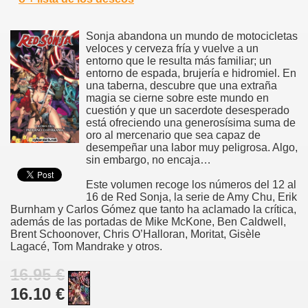
Sonja abandona un mundo de motocicletas
veloces y cerveza fría y vuelve a un
entorno que le resulta más familiar; un
entorno de espada, brujería e hidromiel. En
una taberna, descubre que una extraña
magia se cierne sobre este mundo en
cuestión y que un sacerdote desesperado
está ofreciendo una generosísima suma de
oro al mercenario que sea capaz de
desempeñar una labor muy peligrosa. Algo,
sin embargo, no encaja…
Este volumen recoge los números del 12 al
16 de Red Sonja, la serie de Amy Chu, Erik
Burnham y Carlos Gómez que tanto ha aclamado la crítica,
además de las portadas de Mike McKone, Ben Caldwell,
Brent Schoonover, Chris O’Halloran, Moritat, Gisèle
Lagacé, Tom Mandrake y otros.
16.95 €
16.10 €