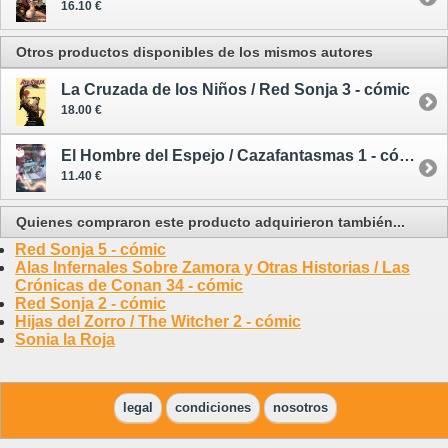
16.10 €
Otros productos disponibles de los mismos autores
La Cruzada de los Niños / Red Sonja 3 - cómic
18.00 €
El Hombre del Espejo / Cazafantasmas 1 - cómic
11.40 €
Quienes compraron este producto adquirieron también...
Red Sonja 5 - cómic
Alas Infernales Sobre Zamora y Otras Historias / Las
Crónicas de Conan 34 - cómic
Red Sonja 2 - cómic
Hijas del Zorro / The Witcher 2 - cómic
Sonia la Roja
legal
condiciones
nosotros