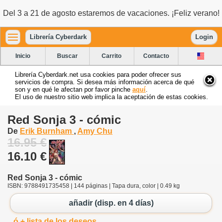
Del 3 a 21 de agosto estaremos de vacaciones. ¡Feliz verano!
Librería Cyberdark
Login
Inicio
Buscar
Carrito
Contacto
Librería Cyberdark.net usa cookies para poder ofrecer sus
servicios de compra. Si desea más información acerca de qué
son y en qué le afectan por favor pinche
aquí
.
El uso de nuestro sitio web implica la aceptación de estas cookies.
Red Sonja 3 - cómic
De
Erik Burnham
,
Amy Chu
16.95 €
16.10 €
Red Sonja 3 - cómic
ISBN: 9788491735458 | 144 páginas | Tapa dura, color | 0.49 kg
añadir (disp. en 4 días)
ó + lista de los deseos