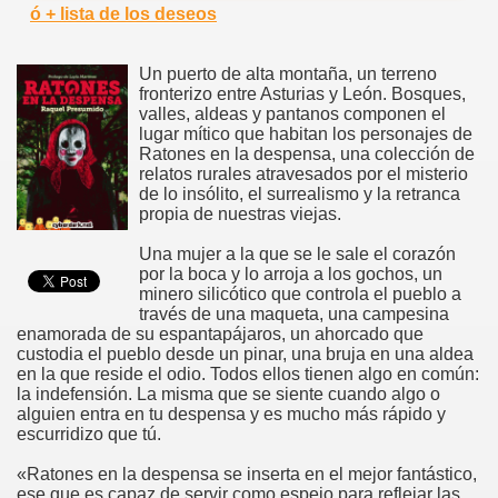
ó + lista de los deseos
Un puerto de alta montaña, un terreno
fronterizo entre Asturias y León. Bosques,
valles, aldeas y pantanos componen el
lugar mítico que habitan los personajes de
Ratones en la despensa, una colección de
relatos rurales atravesados por el misterio
de lo insólito, el surrealismo y la retranca
propia de nuestras viejas.
Una mujer a la que se le sale el corazón
por la boca y lo arroja a los gochos, un
minero silicótico que controla el pueblo a
través de una maqueta, una campesina
enamorada de su espantapájaros, un ahorcado que
custodia el pueblo desde un pinar, una bruja en una aldea
en la que reside el odio. Todos ellos tienen algo en común:
la indefensión. La misma que se siente cuando algo o
alguien entra en tu despensa y es mucho más rápido y
escurridizo que tú.
«Ratones en la despensa se inserta en el mejor fantástico,
ese que es capaz de servir como espejo para reflejar las