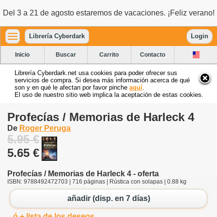
Del 3 a 21 de agosto estaremos de vacaciones. ¡Feliz verano!
Librería Cyberdark
Login
Inicio
Buscar
Carrito
Contacto
Librería Cyberdark.net usa cookies para poder ofrecer sus
servicios de compra. Si desea más información acerca de qué
son y en qué le afectan por favor pinche
aquí
.
El uso de nuestro sitio web implica la aceptación de estas cookies.
Profecías / Memorias de Harleck 4
De
Roger Peruga
5.95 €
5.65 €
Profecías / Memorias de Harleck 4 - oferta
ISBN: 9788492472703 | 716 páginas | Rústica con solapas | 0.88 kg
añadir (disp. en 7 días)
ó + lista de los deseos