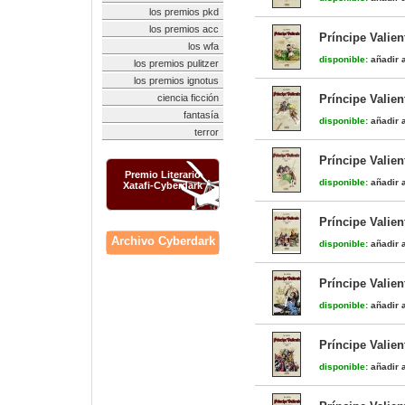
los premios pkd
los premios acc
Príncipe Valien
los wfa
disponible:
añadir a
los premios pulitzer
los premios ignotus
ciencia ficción
Príncipe Valien
fantasía
disponible:
añadir a
terror
Príncipe Valien
Premio Literario
disponible:
añadir a
Xatafi-Cyberdark
Príncipe Valien
Archivo Cyberdark
disponible:
añadir a
Príncipe Valien
disponible:
añadir a
Príncipe Valien
disponible:
añadir a