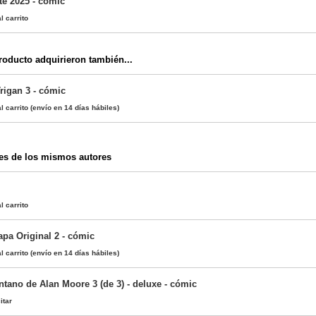
te 2025 - cómic
l carrito
oducto adquirieron también...
rigan 3 - cómic
l carrito
(envío en 14 días hábiles)
es de los mismos autores
l carrito
apa Original 2 - cómic
l carrito
(envío en 14 días hábiles)
ntano de Alan Moore 3 (de 3) - deluxe - cómic
itar