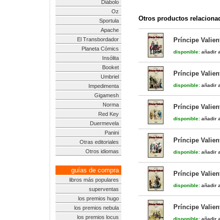
Diábolo
Oz
Otros productos relaciona
Sportula
Apache
El Transbordador
Príncipe Valien
Planeta Cómics
disponible:
añadir a
Insólita
Booket
Príncipe Valien
Umbriel
disponible:
añadir a
Impedimenta
Gigamesh
Norma
Príncipe Valien
Red Key
disponible:
añadir a
Duermevela
Panini
Príncipe Valien
Otras editoriales
Otros idiomas
disponible:
añadir a
guías de compra
Príncipe Valien
libros más populares
disponible:
añadir a
superventas
los premios hugo
Príncipe Valien
los premios nebula
los premios locus
disponible:
añadir a