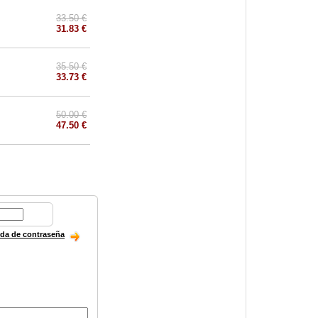
33.50 €
31.83 €
35.50 €
33.73 €
50.00 €
47.50 €
ida de contraseña