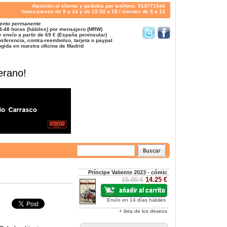
Atención al cliente y pedidos por teléfono: 913771344
lunes-jueves de 9 a 14 y de 15:30 a 18 / viernes de 9 a 13
ento permanente
4-48 horas (hábiles) por mensajero (MRW)
 envío a partir de 69 € (España peninsular)
sferencia, contra-reembolso, tarjeta o paypal
gida en nuestra oficina de Madrid
erano!
Príncipe Valiente 2023 - cómic
15.00 €
14.25 €
Envío en 14 días hábiles
+ lista de los deseos