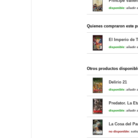
Príncipe Valien
disponible:
añadir a
Quienes compraron este pr
El Imperio de T
disponible:
añadir a
Otros productos disponibl
Delirio 21
disponible:
añadir a
Predator. La Et
disponible:
añadir a
La Cosa del Pa
no disponible:
solic