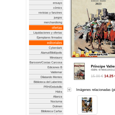
ensayo
cómics
revistas y fanzines
juegos
merchandising
ofertas
Liquidaciones y ofertas
Ejemplares firmados
editoriales
Cyberdark
Alamut/Bibliópolis
Minotauro
Barsoom/Costas Carcosa
Príncipe Vali
Ediciones B
ISBN:
9788410031
Valdemar
15.00 €
14.25
Dilatando Mentes
Biblioteca del Laberinto
PRH/Debolsillo
Imágenes relacionadas (pi
Hidra
Alianza
Nocturna
Dolmen
Biblioteca Carfax