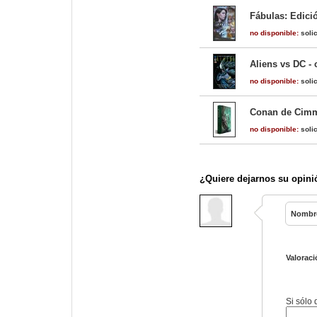
Fábulas: Edici
no disponible:
solic
Aliens vs DC -
no disponible:
solic
Conan de Cimme
no disponible:
solic
¿Quiere dejarnos su opini
Nombr
Valoraci
Si sólo