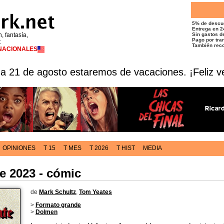
5% de descu
Entrega en 2
n, fantasía,
Sin gastos de
Pago por tran
t
También reco
RNACIONALES
 a 21 de agosto estaremos de vacaciones. ¡Feliz v
OPINIONES
T 15
T MES
T 2026
T HIST
MEDIA
te 2023 - cómic
de
Mark Schultz
,
Tom Yeates
>
Formato grande
>
Dolmen