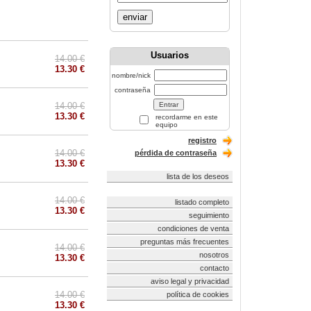
enviar
Usuarios
14.00 €
13.30 €
nombre/nick
contraseña
14.00 €
13.30 €
recordarme en este
equipo
registro
14.00 €
pérdida de contraseña
13.30 €
lista de los deseos
14.00 €
listado completo
13.30 €
seguimiento
condiciones de venta
preguntas más frecuentes
14.00 €
nosotros
13.30 €
contacto
aviso legal y privacidad
14.00 €
política de cookies
13.30 €