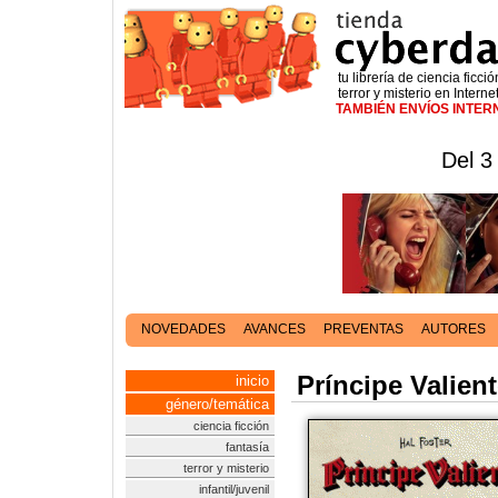
tu librería de ciencia ficció
terror y misterio en Interne
TAMBIÉN ENVÍOS INTE
Del 3
NOVEDADES
AVANCES
PREVENTAS
AUTORES
Príncipe Valien
inicio
género/temática
ciencia ficción
fantasía
terror y misterio
infantil/juvenil