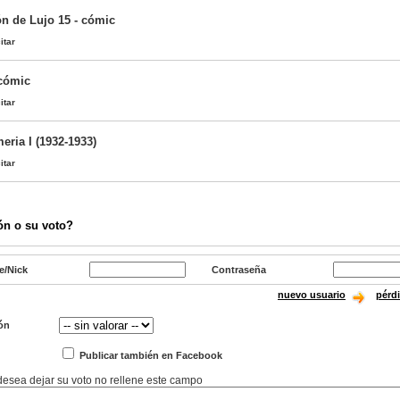
ón de Lujo 15 - cómic
itar
 cómic
itar
ria I (1932-1933)
itar
ón o su voto?
e/Nick
Contraseña
nuevo usuario
pérd
ón
Publicar también en Facebook
 desea dejar su voto no rellene este campo