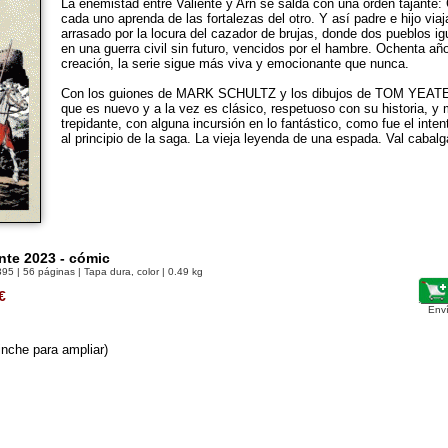
La enemistad entre Valiente y Arn se salda con una orden tajante:
cada uno aprenda de las fortalezas del otro. Y así padre e hijo via
arrasado por la locura del cazador de brujas, donde dos pueblos i
en una guerra civil sin futuro, vencidos por el hambre. Ochenta a
creación, la serie sigue más viva y emocionante que nunca.
Con los guiones de MARK SCHULTZ y los dibujos de TOM YEATES
que es nuevo y a la vez es clásico, respetuoso con su historia, 
trepidante, con alguna incursión en lo fantástico, como fue el inte
al principio de la saga. La vieja leyenda de una espada. Val cabalg
ente 2023 - cómic
395
| 56 páginas | Tapa dura, color | 0.49 kg
€
Env
nche para ampliar)