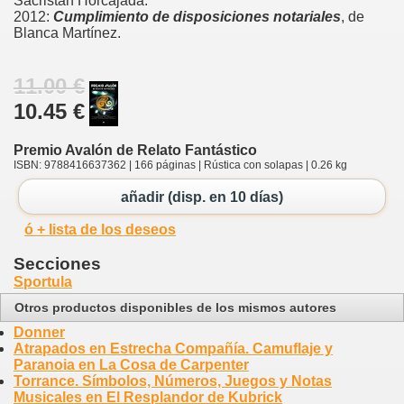
Sacristán Horcajada.
2012:
Cumplimiento de disposiciones notariales
, de
Blanca Martínez.
11.00 €
10.45 €
Premio Avalón de Relato Fantástico
ISBN: 9788416637362 | 166 páginas | Rústica con solapas | 0.26 kg
añadir (disp. en 10 días)
ó + lista de los deseos
Secciones
Sportula
Otros productos disponibles de los mismos autores
Donner
Atrapados en Estrecha Compañía. Camuflaje y
Paranoia en La Cosa de Carpenter
Torrance. Símbolos, Números, Juegos y Notas
Musicales en El Resplandor de Kubrick