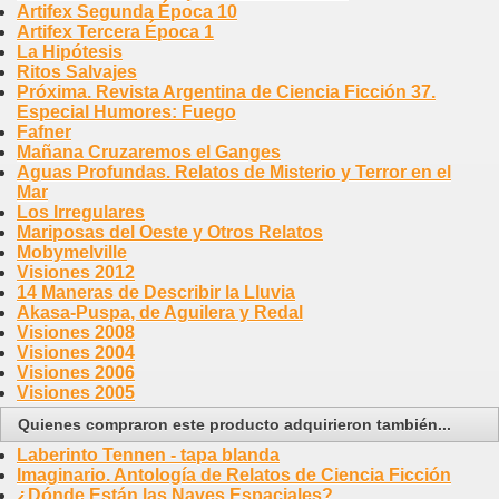
Artifex Segunda Época 10
Artifex Tercera Época 1
La Hipótesis
Ritos Salvajes
Próxima. Revista Argentina de Ciencia Ficción 37.
Especial Humores: Fuego
Fafner
Mañana Cruzaremos el Ganges
Aguas Profundas. Relatos de Misterio y Terror en el
Mar
Los Irregulares
Mariposas del Oeste y Otros Relatos
Mobymelville
Visiones 2012
14 Maneras de Describir la Lluvia
Akasa-Puspa, de Aguilera y Redal
Visiones 2008
Visiones 2004
Visiones 2006
Visiones 2005
Quienes compraron este producto adquirieron también...
Laberinto Tennen - tapa blanda
Imaginario. Antología de Relatos de Ciencia Ficción
¿Dónde Están las Naves Espaciales?