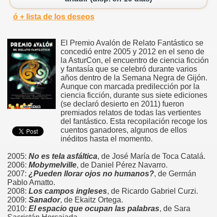
ó + lista de los deseos
El Premio Avalón de Relato Fantástico se
concedió entre 2005 y 2012 en el seno de
la AsturCon, el encuentro de ciencia ficción
y fantasía que se celebró durante varios
años dentro de la Semana Negra de Gijón.
Aunque con marcada predilección por la
ciencia ficción, durante sus siete ediciones
(se declaró desierto en 2011) fueron
premiados relatos de todas las vertientes
del fantástico. Esta recopilación recoge los
cuentos ganadores, algunos de ellos
inéditos hasta el momento.
2005:
No es tela asfáltica
, de José María de Toca Catalá.
2006:
Mobymelville
, de Daniel Pérez Navarro.
2007:
¿Pueden llorar ojos no humanos?
, de Germán
Pablo Amatto.
2008:
Los campos ingleses
, de Ricardo Gabriel Curzi.
2009:
Sanador
, de Ekaitz Ortega.
2010:
El espacio que ocupan las palabras
, de Sara