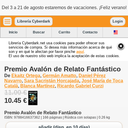
Del 3 a 21 de agosto estaremos de vacaciones. ¡Feliz verano!
Librería Cyberdark
Login
Inicio
Buscar
Carrito
Contacto
Librería Cyberdark.net usa cookies para poder ofrecer sus
servicios de compra. Si desea más información acerca de qué
son y en qué le afectan por favor pinche
aquí
.
El uso de nuestro sitio web implica la aceptación de estas cookies.
Premio Avalón de Relato Fantástico
De
Ekaitz Ortega
,
Germán Amatto
,
Daniel Pérez
Navarro
,
Sara Sacristán Horcajada
,
José María de Toca
Catalá
,
Blanca Martínez
,
Ricardo Gabriel Curzi
11.00 €
10.45 €
Premio Avalón de Relato Fantástico
ISBN: 9788416637362 | 166 páginas | Rústica con solapas | 0.26 kg
añadir (disp. en 10 días)