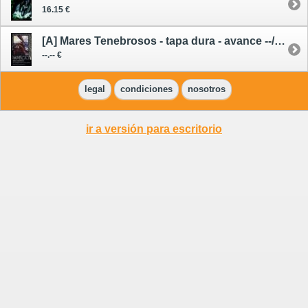
16.15 €
[A] Mares Tenebrosos - tapa dura - avance --/09/26
--.-- €
legal
condiciones
nosotros
ir a versión para escritorio